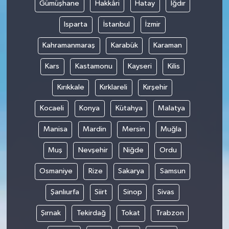
Gümüşhane
Hakkâri
Hatay
Iğdır
Isparta
İstanbul
İzmir
Kahramanmaraş
Karabük
Karaman
Kars
Kastamonu
Kayseri
Kilis
Kırıkkale
Kırklareli
Kırşehir
Kocaeli
Konya
Kütahya
Malatya
Manisa
Mardin
Mersin
Muğla
Muş
Nevşehir
Niğde
Ordu
Osmaniye
Rize
Sakarya
Samsun
Şanlıurfa
Siirt
Sinop
Sivas
Şırnak
Tekirdağ
Tokat
Trabzon