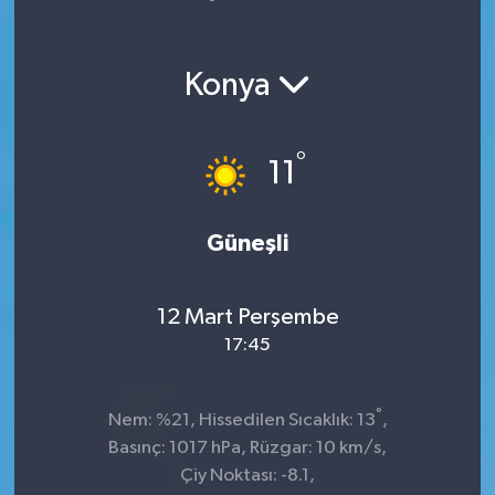
Yaşam
Konya
°
11
Güneşli
12 Mart Perşembe
17:45
°
Nem: %21, Hissedilen Sıcaklık: 13
,
Basınç: 1017 hPa, Rüzgar: 10 km/s,
Çiy Noktası: -8.1,