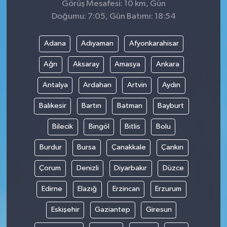
Görüş Mesafesi: 10 km, Gün
Doğumu: 7:05, Gün Batımı: 18:54
Adana
Adıyaman
Afyonkarahisar
Ağrı
Aksaray
Amasya
Ankara
Antalya
Ardahan
Artvin
Aydın
Balıkesir
Bartın
Batman
Bayburt
Bilecik
Bingöl
Bitlis
Bolu
Burdur
Bursa
Çanakkale
Çankırı
Çorum
Denizli
Diyarbakır
Düzce
Edirne
Elazığ
Erzincan
Erzurum
Eskişehir
Gaziantep
Giresun