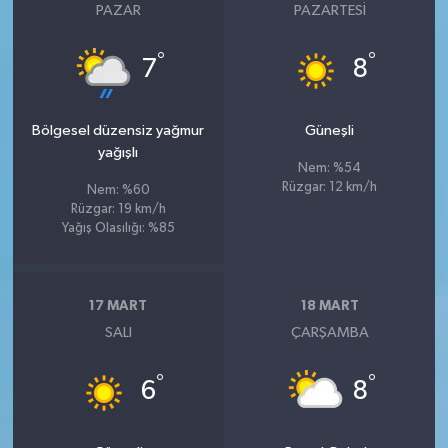
PAZAR
PAZARTESI
°
°
7
8
Bölgesel düzensiz yağmur
Güneşli
yağışlı
Nem: %54
Rüzgar: 12 km/h
Nem: %60
Rüzgar: 19 km/h
Yağış Olasılığı: %85
17 MART
18 MART
SALI
ÇARŞAMBA
°
°
6
8