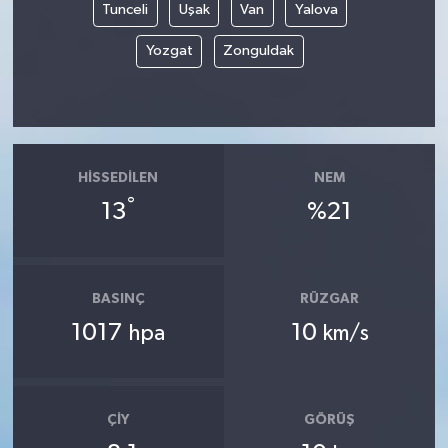
Tunceli
Uşak
Van
Yalova
Yozgat
Zonguldak
HISSEDILEN
NEM
°
13
%21
BASINÇ
RÜZGAR
1017
10
hpa
km/s
ÇIY
GÖRÜŞ