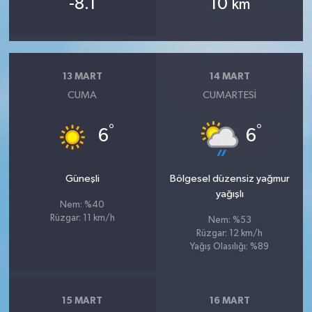
-8.1
10
km
13 MART
14 MART
CUMA
CUMARTESI
°
°
6
6
Güneşli
Bölgesel düzensiz yağmur
yağışlı
Nem: %40
Rüzgar: 11 km/h
Nem: %53
Rüzgar: 12 km/h
Yağış Olasılığı: %89
15 MART
16 MART