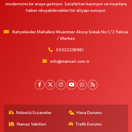
modernizmi bir araya getiriyor. Şatafattan kaçınıyor ve insanlara
haber okuyabilecekleri bir altyapı sunuyor.
Bahçelievler.Mahallesi Muammer Aksoy Sokak No:1/2 Yalova
/ Merkez
05532238981
info@manset.com.tr
Nöbetçi Eczaneler
Hava Durumu
Namaz Vakitleri
Trafik Durumu