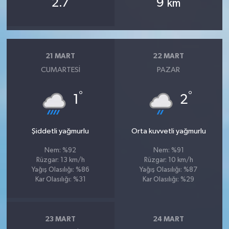
2.7
9
km
21 MART
22 MART
CUMARTESI
PAZAR
°
°
1
2
Şiddetli yağmurlu
Orta kuvvetli yağmurlu
Nem: %92
Nem: %91
Rüzgar: 13 km/h
Rüzgar: 10 km/h
Yağış Olasılığı: %86
Yağış Olasılığı: %87
Kar Olasılığı: %31
Kar Olasılığı: %29
23 MART
24 MART