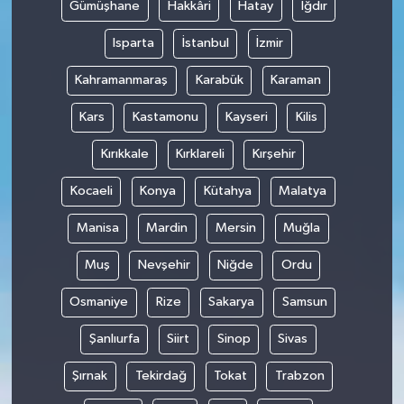
Gümüşhane
Hakkâri
Hatay
Iğdır
Isparta
İstanbul
İzmir
Kahramanmaraş
Karabük
Karaman
Kars
Kastamonu
Kayseri
Kilis
Kırıkkale
Kırklareli
Kırşehir
Kocaeli
Konya
Kütahya
Malatya
Manisa
Mardin
Mersin
Muğla
Muş
Nevşehir
Niğde
Ordu
Osmaniye
Rize
Sakarya
Samsun
Şanlıurfa
Siirt
Sinop
Sivas
Şırnak
Tekirdağ
Tokat
Trabzon