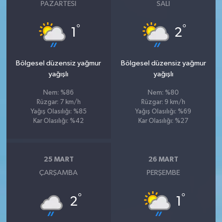
PAZARTESI
SALI
°
°
1
2
Bölgesel düzensiz yağmur
Bölgesel düzensiz yağmur
yağışlı
yağışlı
Nem: %86
Nem: %80
Rüzgar: 7 km/h
Rüzgar: 9 km/h
Yağış Olasılığı: %85
Yağış Olasılığı: %69
Kar Olasılığı: %42
Kar Olasılığı: %27
25 MART
26 MART
ÇARŞAMBA
PERŞEMBE
°
°
2
1