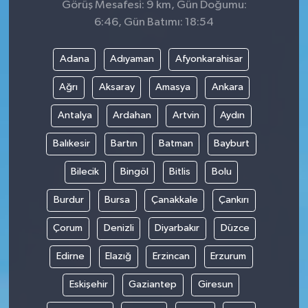
Görüş Mesafesi: 9 km, Gün Doğumu:
6:46, Gün Batımı: 18:54
Adana
Adıyaman
Afyonkarahisar
Ağrı
Aksaray
Amasya
Ankara
Antalya
Ardahan
Artvin
Aydın
Balıkesir
Bartın
Batman
Bayburt
Bilecik
Bingöl
Bitlis
Bolu
Burdur
Bursa
Çanakkale
Çankırı
Çorum
Denizli
Diyarbakır
Düzce
Edirne
Elazığ
Erzincan
Erzurum
Eskişehir
Gaziantep
Giresun