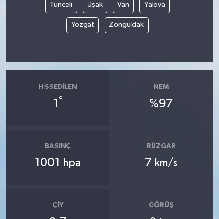
Tunceli
Uşak
Van
Yalova
Yozgat
Zonguldak
HISSEDILEN
NEM
°
1
%97
BASINÇ
RÜZGAR
1001
7
hpa
km/s
ÇIY
GÖRÜŞ