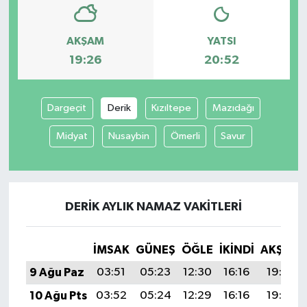
AKŞAM
YATSI
19:26
20:52
Dargeçit
Derik
Kızıltepe
Mazıdağı
Midyat
Nusaybin
Ömerli
Savur
DERIK AYLIK NAMAZ VAKITLERI
İMSAK
GÜNEŞ
ÖĞLE
İKINDI
AKŞAM
9 Ağu Paz
03:51
05:23
12:30
16:16
19:26
10 Ağu Pts
03:52
05:24
12:29
16:16
19:25