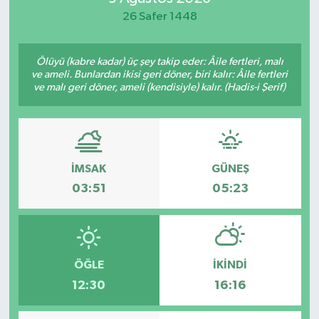
26 Safer 1448
Yaşam
Ölüyü (kabre kadar) üç şey takip eder: Âile fertleri, malı
ve ameli. Bunlardan ikisi geri döner, biri kalır: Âile fertleri
ve malı geri döner, ameli (kendisiyle) kalır. (Hadis-i Şerif)
İMSAK
GÜNEŞ
03:51
05:23
ÖĞLE
İKINDI
12:30
16:16