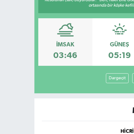
ortasında bir köşke kefil
Yaşam
İMSAK
GÜNEŞ
03:46
05:19
Dargeçit
HİCRİ