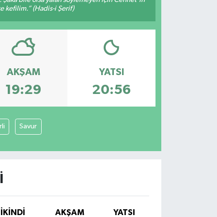
 kefilim.” (Hadis-i Şerif)
AKŞAM
YATSI
19:29
20:56
li
Savur
I
İKINDI
AKŞAM
YATSI