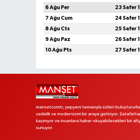
6 Ağu Per
23 Safer 
7 Ağu Cum
24 Safer 
8 Ağu Cts
25 Safer 
9 Ağu Paz
26 Safer 
10 Ağu Pts
27 Safer 
mansetcomtr, yepyeni temasıyla sizleri buluştururk
sadelik ve modernizmi bir araya getiriyor. Şatafatta
kaçınıyor ve insanlara haber okuyabilecekleri bir alt
sunuyor.