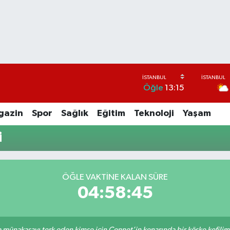
Öğle
13:15
gazin
Spor
Sağlık
Eğitim
Teknoloji
Yaşam
i
ÖĞLE VAKTİNE KALAN SÜRE
04:58:45
sa münakaşayı terk eden kimse için Cennet’in kenarında bir köşke kefili