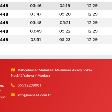
1448
03:46
05:19
12:29
1448
03:47
05:20
12:29
1448
03:48
05:21
12:29
1448
03:49
05:22
12:29
1448
03:51
05:23
12:29
Bahçelievler.Mahallesi Muammer Aksoy Sokak
No:1/2 Yalova / Merkez
05532238981
en,
n
info@manset.com.tr
yapı