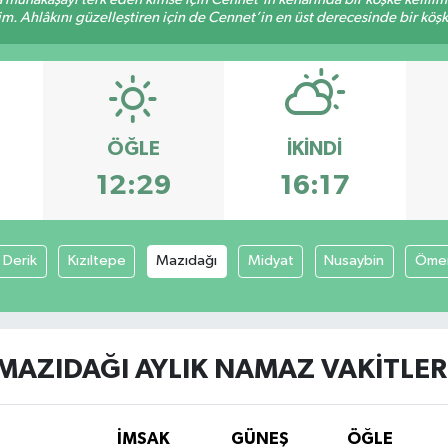
im. Ahlâkını güzelleştiren için de Cennet’in en üst derecesinde bir köşke
ÖĞLE
İKINDI
12:29
16:17
Derik
Kızıltepe
Mazıdağı
Midyat
Nusaybin
Ömer
MAZIDAĞI AYLIK NAMAZ VAKITLER
İMSAK
GÜNEŞ
ÖĞLE