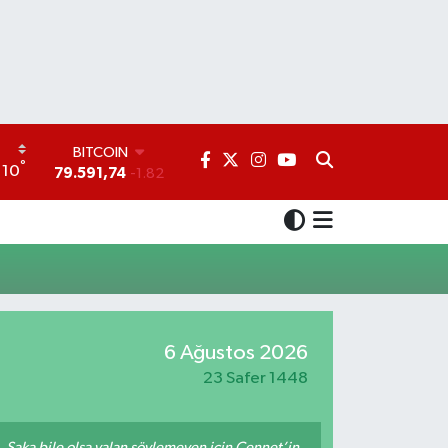
BITCOIN
°
10
79.591,74
-1.82
DOLAR
45,43620
0.02
EURO
53,38690
0.19
STERLİN
61,60380
0.18
G.ALTIN
6862,09000
0.19
6 Ağustos 2026
BİST100
23 Safer 1448
14.598,00
0
m. Şaka bile olsa yalan söylemeyen için Cennet’in