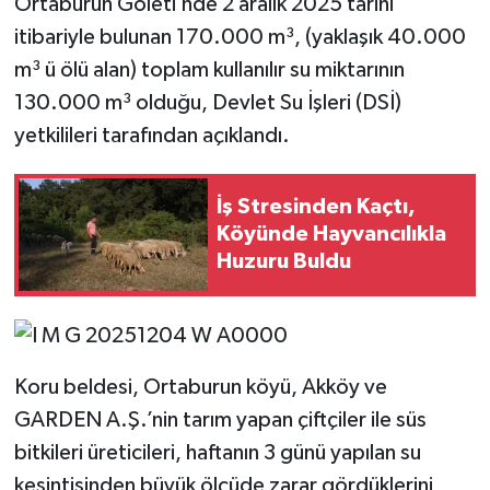
Ortaburun Göleti’nde 2 aralık 2025 tarihi
itibariyle bulunan 170.000 m³, (yaklaşık 40.000
m³ ü ölü alan) toplam kullanılır su miktarının
130.000 m³ olduğu, Devlet Su İşleri (DSİ)
yetkilileri tarafından açıklandı.
İş Stresinden Kaçtı,
Köyünde Hayvancılıkla
Huzuru Buldu
Koru beldesi, Ortaburun köyü, Akköy ve
GARDEN A.Ş.’nin tarım yapan çiftçiler ile süs
bitkileri üreticileri, haftanın 3 günü yapılan su
kesintisinden büyük ölçüde zarar gördüklerini