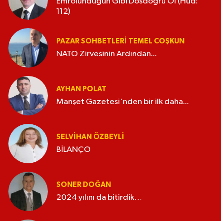
Emrolunduğun Gibi Dosdoğru Ol (Hud:
112)
PAZAR SOHBETLERI TEMEL COŞKUN
NATO Zirvesinin Ardından...
AYHAN POLAT
Manşet Gazetesi'nden bir ilk daha...
SELVIHAN ÖZBEYLI
BİLANÇO
SONER DOĞAN
2024 yılını da bitirdik…