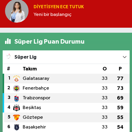
DIYETISYEN ECE TUTUK
Yeni bir başlangıç
Süper Lig Puan Durumu
Süper Lig
#
Takım
O
P
1
Galatasaray
33
77
2
Fenerbahçe
33
73
3
Trabzonspor
33
69
4
Beşiktaş
33
59
5
Göztepe
33
55
6
Başakşehir
33
54