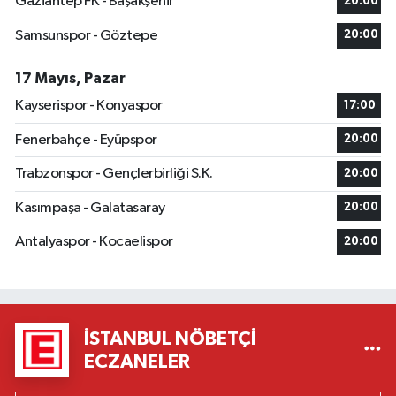
Gaziantep FK - Başakşehir
20:00
Samsunspor - Göztepe
20:00
17 Mayıs, Pazar
Kayserispor - Konyaspor
17:00
Fenerbahçe - Eyüpspor
20:00
Trabzonspor - Gençlerbirliği S.K.
20:00
Kasımpaşa - Galatasaray
20:00
Antalyaspor - Kocaelispor
20:00
İSTANBUL NÖBETÇI
ECZANELER