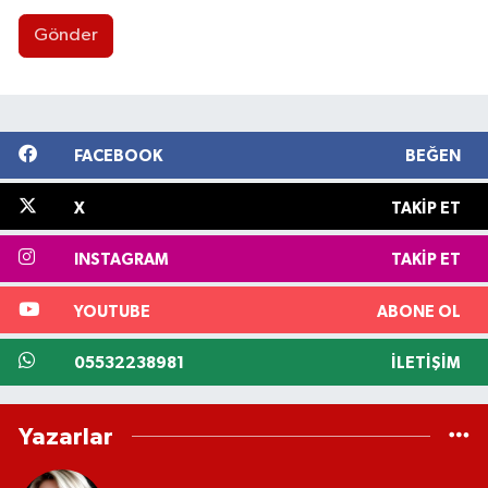
Gönder
FACEBOOK
BEĞEN
X
TAKIP ET
INSTAGRAM
TAKIP ET
YOUTUBE
ABONE OL
05532238981
İLETIŞIM
Yazarlar