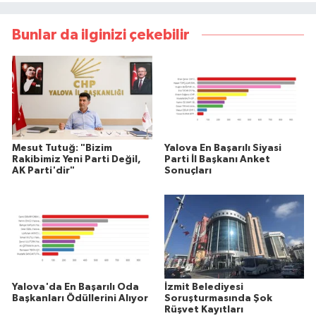
Bunlar da ilginizi çekebilir
Mesut Tutuğ: "Bizim
Yalova En Başarılı Siyasi
Rakibimiz Yeni Parti Değil,
Parti İl Başkanı Anket
AK Parti'dir"
Sonuçları
Yalova'da En Başarılı Oda
İzmit Belediyesi
Başkanları Ödüllerini Alıyor
Soruşturmasında Şok
Rüşvet Kayıtları