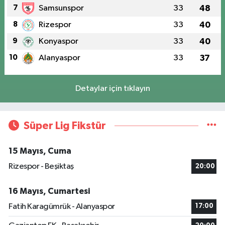
7
Samsunspor
33
48
8
Rizespor
33
40
9
Konyaspor
33
40
10
Alanyaspor
33
37
Detaylar için tıklayın
Süper Lig Fikstür
15 Mayıs, Cuma
Rizespor - Beşiktaş
20:00
16 Mayıs, Cumartesi
Fatih Karagümrük - Alanyaspor
17:00