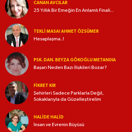
CANAN AVCILAR
25 Yıllık Bir Emeğin En Anlamlı Finali...
TEKLI MASA! AHMET ÖZSÜMER
Hesaplaşma..!
PSK. DAN. BEYZA GÖKOĞLU METAN0IA
Başarı Neden Bazı İlişkileri Bozar?
FIKRET KIR
Şehirleri Sadece Parklarla Değil,
Sokaklarıyla da Güzelleştirelim
HALIDE HALID
İnsan ve Evrenin Büyüsü