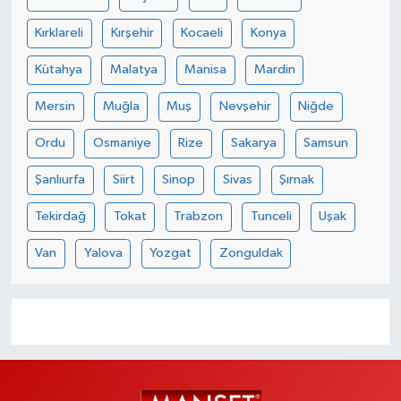
Kırklareli
Kırşehir
Kocaeli
Konya
Kütahya
Malatya
Manisa
Mardin
Mersin
Muğla
Muş
Nevşehir
Niğde
Ordu
Osmaniye
Rize
Sakarya
Samsun
Şanlıurfa
Siirt
Sinop
Sivas
Şırnak
Tekirdağ
Tokat
Trabzon
Tunceli
Uşak
Van
Yalova
Yozgat
Zonguldak