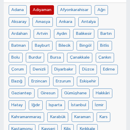
Adana
Adıyaman
Afyonkarahisar
Ağrı
Aksaray
Amasya
Ankara
Antalya
Ardahan
Artvin
Aydın
Balıkesir
Bartın
Batman
Bayburt
Bilecik
Bingöl
Bitlis
Bolu
Burdur
Bursa
Çanakkale
Çankırı
Çorum
Denizli
Diyarbakır
Düzce
Edirne
Elazığ
Erzincan
Erzurum
Eskişehir
Gaziantep
Giresun
Gümüşhane
Hakkâri
Hatay
Iğdır
Isparta
İstanbul
İzmir
Kahramanmaraş
Karabük
Karaman
Kars
Kastamonu
Kayseri
Kilis
Kırıkkale