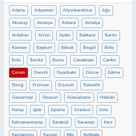
Adana
Adıyaman
Afyonkarahisar
Ağrı
Aksaray
Amasya
Ankara
Antalya
Ardahan
Artvin
Aydın
Balıkesir
Bartın
Batman
Bayburt
Bilecik
Bingöl
Bitlis
Bolu
Burdur
Bursa
Çanakkale
Çankırı
Çorum
Denizli
Diyarbakır
Düzce
Edirne
Elazığ
Erzincan
Erzurum
Eskişehir
Gaziantep
Giresun
Gümüşhane
Hakkâri
Hatay
Iğdır
Isparta
İstanbul
İzmir
Kahramanmaraş
Karabük
Karaman
Kars
Kastamonu
Kayseri
Kilis
Kırıkkale