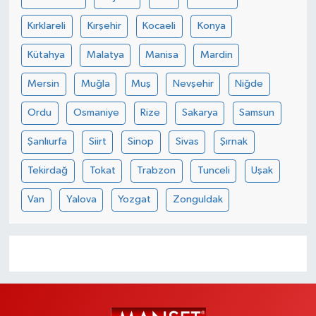
Kırklareli
Kırşehir
Kocaeli
Konya
Kütahya
Malatya
Manisa
Mardin
Mersin
Muğla
Muş
Nevşehir
Niğde
Ordu
Osmaniye
Rize
Sakarya
Samsun
Şanlıurfa
Siirt
Sinop
Sivas
Şırnak
Tekirdağ
Tokat
Trabzon
Tunceli
Uşak
Van
Yalova
Yozgat
Zonguldak