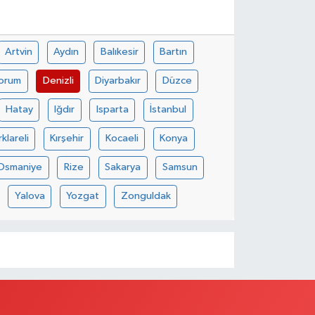
Artvin
Aydın
Balıkesir
Bartın
orum
Denizli
Diyarbakır
Düzce
Hatay
Iğdır
Isparta
İstanbul
rklareli
Kırşehir
Kocaeli
Konya
Osmaniye
Rize
Sakarya
Samsun
Yalova
Yozgat
Zonguldak