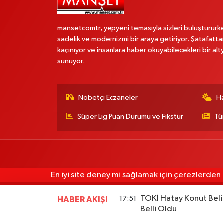
mansetcomtr, yepyeni temasıyla sizleri buluştururk
sadelik ve modernizmi bir araya getiriyor. Şatafatta
kaçınıyor ve insanlara haber okuyabilecekleri bir alt
sunuyor.
Nöbetçi Eczaneler
H
Süper Lig Puan Durumu ve Fikstür
Tü
En iyi site deneyimi sağlamak için çerezlerden f
TOKİ Hatay Konut Beli
17:51
HABER AKIŞI
Belli Oldu