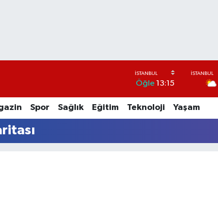
Öğle
13:15
gazin
Spor
Sağlık
Eğitim
Teknoloji
Yaşam
ritası