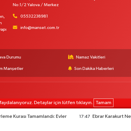
No:1/2 Yalova / Merkez
05532238981
en,
n
info@manset.com.tr
yapı
ava Durumu
Namaz Vakitleri
m Manşetler
Son Dakika Haberleri
aydalanıyoruz. Detaylar için lütfen tıklayın.
Tamam
rleme Kurası Tamamlandı: Evler
Ebrar Karakurt Ne
17:47