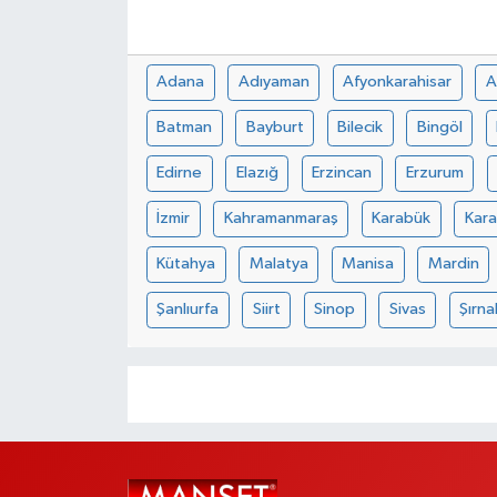
Adana
Adıyaman
Afyonkarahisar
A
Batman
Bayburt
Bilecik
Bingöl
Edirne
Elazığ
Erzincan
Erzurum
İzmir
Kahramanmaraş
Karabük
Kar
Kütahya
Malatya
Manisa
Mardin
Şanlıurfa
Siirt
Sinop
Sivas
Şırna