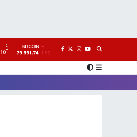
BITCOIN
°
10
79.591,74
-1.82
DOLAR
45,43620
0.02
EURO
53,38690
0.19
STERLİN
61,60380
0.18
G.ALTIN
6862,09000
0.19
BİST100
14.598,00
0