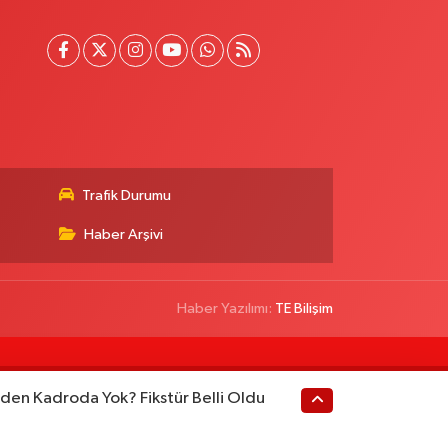
Trafik Durumu
Haber Arşivi
Haber Yazılımı:
TE Bilişim
den Kadroda Yok? Fikstür Belli Oldu