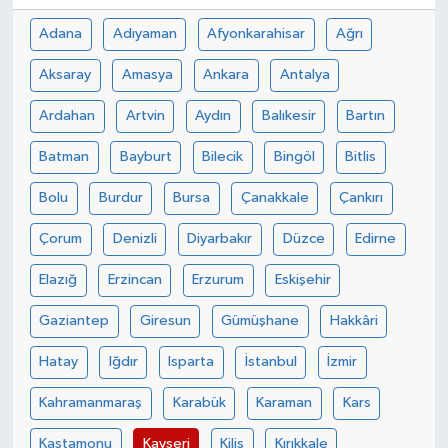
Adana
Adıyaman
Afyonkarahisar
Ağrı
Aksaray
Amasya
Ankara
Antalya
Ardahan
Artvin
Aydın
Balıkesir
Bartın
Batman
Bayburt
Bilecik
Bingöl
Bitlis
Bolu
Burdur
Bursa
Çanakkale
Çankırı
Çorum
Denizli
Diyarbakır
Düzce
Edirne
Elazığ
Erzincan
Erzurum
Eskişehir
Gaziantep
Giresun
Gümüşhane
Hakkâri
Hatay
Iğdır
Isparta
İstanbul
İzmir
Kahramanmaraş
Karabük
Karaman
Kars
Kastamonu
Kayseri
Kilis
Kırıkkale