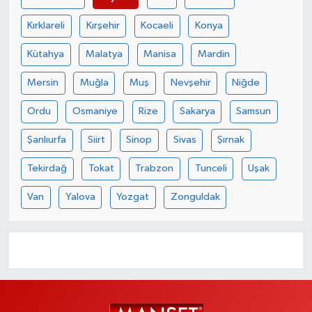
Kırklareli
Kırşehir
Kocaeli
Konya
Kütahya
Malatya
Manisa
Mardin
Mersin
Muğla
Muş
Nevşehir
Niğde
Ordu
Osmaniye
Rize
Sakarya
Samsun
Şanlıurfa
Siirt
Sinop
Sivas
Şırnak
Tekirdağ
Tokat
Trabzon
Tunceli
Uşak
Van
Yalova
Yozgat
Zonguldak