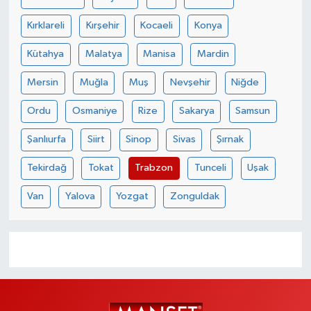
Kırklareli
Kırşehir
Kocaeli
Konya
Kütahya
Malatya
Manisa
Mardin
Mersin
Muğla
Muş
Nevşehir
Niğde
Ordu
Osmaniye
Rize
Sakarya
Samsun
Şanlıurfa
Siirt
Sinop
Sivas
Şırnak
Tekirdağ
Tokat
Trabzon
Tunceli
Uşak
Van
Yalova
Yozgat
Zonguldak