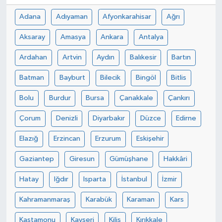
Adana
Adıyaman
Afyonkarahisar
Ağrı
Aksaray
Amasya
Ankara
Antalya
Ardahan
Artvin
Aydın
Balıkesir
Bartın
Batman
Bayburt
Bilecik
Bingöl
Bitlis
Bolu
Burdur
Bursa
Çanakkale
Çankırı
Çorum
Denizli
Diyarbakır
Düzce
Edirne
Elazığ
Erzincan
Erzurum
Eskişehir
Gaziantep
Giresun
Gümüşhane
Hakkâri
Hatay
Iğdır
Isparta
İstanbul
İzmir
Kahramanmaraş
Karabük
Karaman
Kars
Kastamonu
Kayseri
Kilis
Kırıkkale