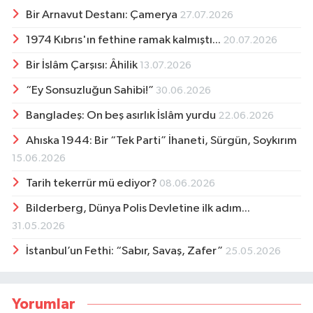
Bir Arnavut Destanı: Çamerya
27.07.2026
1974 Kıbrıs'ın fethine ramak kalmıştı...
20.07.2026
Bir İslâm Çarşısı: Âhilik
13.07.2026
“Ey Sonsuzluğun Sahibi!”
30.06.2026
Bangladeş: On beş asırlık İslâm yurdu
22.06.2026
Ahıska 1944: Bir “Tek Parti” İhaneti, Sürgün, Soykırım
15.06.2026
Tarih tekerrür mü ediyor?
08.06.2026
Bilderberg, Dünya Polis Devletine ilk adım...
31.05.2026
İstanbul’un Fethi: “Sabır, Savaş, Zafer”
25.05.2026
Yorumlar