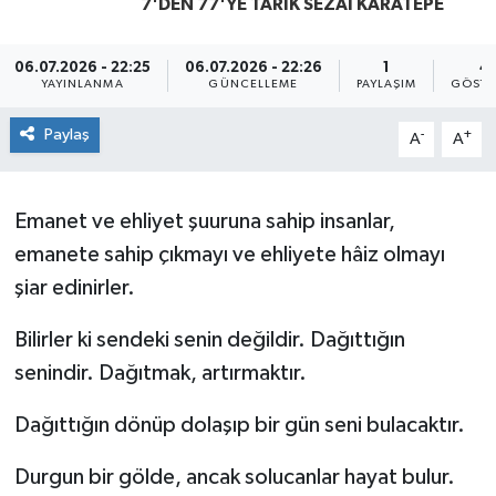
7'DEN 77'YE TARIK SEZAI KARATEPE
Yaşam
06.07.2026 - 22:25
06.07.2026 - 22:26
1
4
YAYINLANMA
GÜNCELLEME
PAYLAŞIM
GÖSTE
Paylaş
-
+
A
A
Emanet ve ehliyet şuuruna sahip insanlar,
emanete sahip çıkmayı ve ehliyete hâiz olmayı
şiar edinirler.
Bilirler ki sendeki senin değildir. Dağıttığın
senindir. Dağıtmak, artırmaktır.
Dağıttığın dönüp dolaşıp bir gün seni bulacaktır.
Durgun bir gölde, ancak solucanlar hayat bulur.