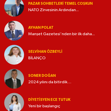
PAZAR SOHBETLERI TEMEL COŞKUN
NATO Zirvesinin Ardından...
AYHAN POLAT
Manşet Gazetesi'nden bir ilk daha...
SELVIHAN ÖZBEYLI
BİLANÇO
SONER DOĞAN
2024 yılını da bitirdik…
DIYETISYEN ECE TUTUK
Yeni bir başlangıç