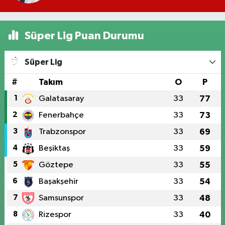
Süper Lig Puan Durumu
Süper Lig
#
Takım
O
P
1
Galatasaray
33
77
2
Fenerbahçe
33
73
3
Trabzonspor
33
69
4
Beşiktaş
33
59
5
Göztepe
33
55
6
Başakşehir
33
54
7
Samsunspor
33
48
8
Rizespor
33
40