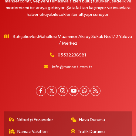
mansetcomtr, yepyeni temasıyla sizleri buluştururken, sadelik ve
modernizmi bir araya getiriyor. Şatafattan kaçınıyor ve insanlara
haber okuyabilecekleri bir altyapı sunuyor.
Bahçelievler.Mahallesi Muammer Aksoy Sokak No:1/2 Yalova
/ Merkez
05532238981
info@manset.com.tr
Nöbetçi Eczaneler
Hava Durumu
Namaz Vakitleri
Trafik Durumu