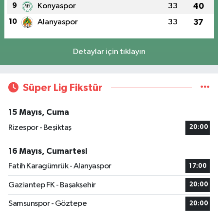
9
Konyaspor
33
40
10
Alanyaspor
33
37
Detaylar için tıklayın
Süper Lig Fikstür
15 Mayıs, Cuma
Rizespor - Beşiktaş
20:00
16 Mayıs, Cumartesi
Fatih Karagümrük - Alanyaspor
17:00
Gaziantep FK - Başakşehir
20:00
Samsunspor - Göztepe
20:00