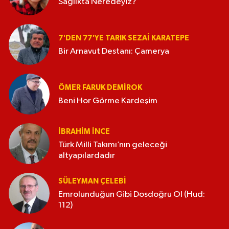
Sağlıkta Neredeyiz?
7'DEN 77'YE TARIK SEZAI KARATEPE
Bir Arnavut Destanı: Çamerya
ÖMER FARUK DEMIROK
Beni Hor Görme Kardeşim
İBRAHIM İNCE
Türk Milli Takımı’nın geleceği
altyapılardadır
SÜLEYMAN ÇELEBI
Emrolunduğun Gibi Dosdoğru Ol (Hud:
112)