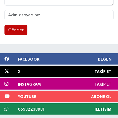
Gönder
FACEBOOK
BEĞEN
X
TAKIP ET
INSTAGRAM
TAKIP ET
YOUTUBE
ABONE OL
05532238981
İLETIŞIM