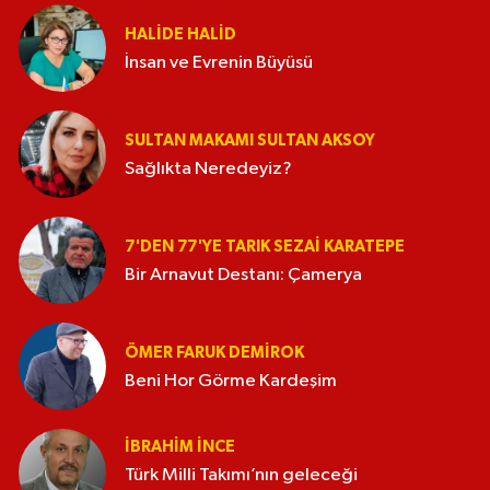
HALIDE HALID
İnsan ve Evrenin Büyüsü
SULTAN MAKAMI SULTAN AKSOY
Sağlıkta Neredeyiz?
7'DEN 77'YE TARIK SEZAI KARATEPE
Bir Arnavut Destanı: Çamerya
ÖMER FARUK DEMIROK
Beni Hor Görme Kardeşim
İBRAHIM İNCE
Türk Milli Takımı’nın geleceği