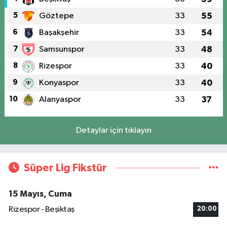
5
Göztepe
33
55
6
Başakşehir
33
54
7
Samsunspor
33
48
8
Rizespor
33
40
9
Konyaspor
33
40
10
Alanyaspor
33
37
Detaylar için tıklayın
Süper Lig Fikstür
15 Mayıs, Cuma
Rizespor - Beşiktaş
20:00