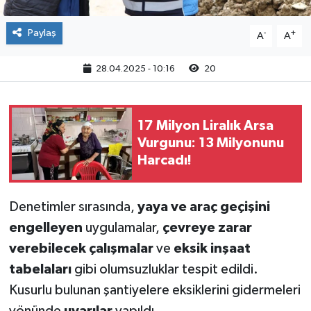
Paylaş
-
+
A
A
28.04.2025 - 10:16
20
17 Milyon Liralık Arsa
Vurgunu: 13 Milyonunu
Harcadı!
Denetimler sırasında,
yaya ve araç geçişini
engelleyen
uygulamalar,
çevreye zarar
verebilecek çalışmalar
ve
eksik inşaat
tabelaları
gibi olumsuzluklar tespit edildi.
Kusurlu bulunan şantiyelere eksiklerini gidermeleri
yönünde
uyarılar
yapıldı.