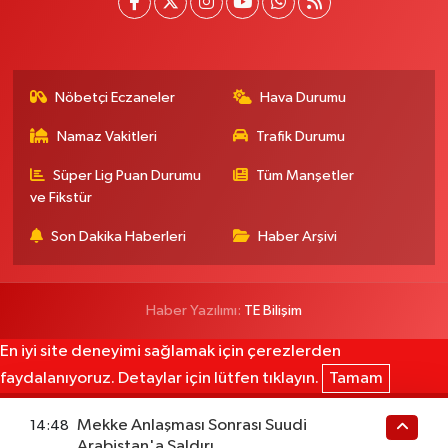
Nöbetçi Eczaneler
Hava Durumu
Namaz Vakitleri
Trafik Durumu
Süper Lig Puan Durumu
Tüm Manşetler
ve Fikstür
Son Dakika Haberleri
Haber Arşivi
Haber Yazılımı:
TE Bilişim
En iyi site deneyimi sağlamak için çerezlerden
faydalanıyoruz. Detaylar için lütfen tıklayın.
Tamam
Mekke Anlaşması Sonrası Suudi
14:48
Arabistan'a Saldırı