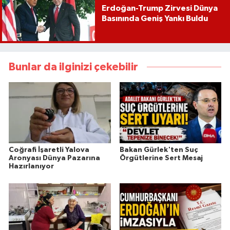
Erdoğan-Trump Zirvesi Dünya
Basınında Geniş Yankı Buldu
Bunlar da ilginizi çekebilir
Coğrafi İşaretli Yalova
Bakan Gürlek'ten Suç
Aronyası Dünya Pazarına
Örgütlerine Sert Mesaj
Hazırlanıyor