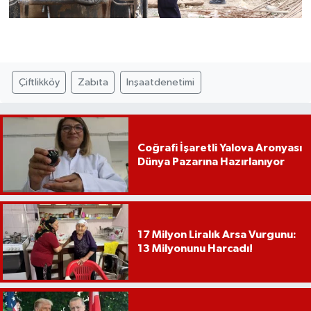
Çiftlikköy
Zabıta
Inşaatdenetimi
Coğrafi İşaretli Yalova Aronyası
Dünya Pazarına Hazırlanıyor
17 Milyon Liralık Arsa Vurgunu:
13 Milyonunu Harcadı!