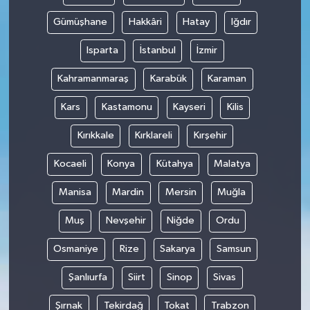
Gümüşhane
Hakkâri
Hatay
Iğdır
Isparta
İstanbul
İzmir
Kahramanmaraş
Karabük
Karaman
Kars
Kastamonu
Kayseri
Kilis
Kırıkkale
Kırklareli
Kırşehir
Kocaeli
Konya
Kütahya
Malatya
Manisa
Mardin
Mersin
Muğla
Muş
Nevşehir
Niğde
Ordu
Osmaniye
Rize
Sakarya
Samsun
Şanlıurfa
Siirt
Sinop
Sivas
Şırnak
Tekirdağ
Tokat
Trabzon