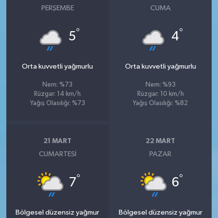
PERŞEMBE
CUMA
°
°
5
4
Orta kuvvetli yağmurlu
Orta kuvvetli yağmurlu
Nem: %73
Nem: %93
Rüzgar: 14 km/h
Rüzgar: 10 km/h
Yağış Olasılığı: %73
Yağış Olasılığı: %82
21 MART
22 MART
CUMARTESI
PAZAR
°
°
7
6
Bölgesel düzensiz yağmur
Bölgesel düzensiz yağmur