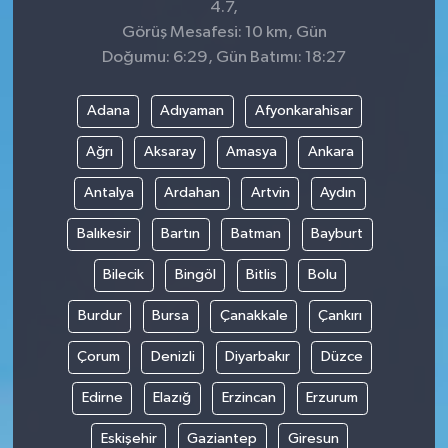
4.7,
Görüş Mesafesi: 10 km, Gün
Doğumu: 6:29, Gün Batımı: 18:27
Adana
Adıyaman
Afyonkarahisar
Ağrı
Aksaray
Amasya
Ankara
Antalya
Ardahan
Artvin
Aydın
Balıkesir
Bartın
Batman
Bayburt
Bilecik
Bingöl
Bitlis
Bolu
Burdur
Bursa
Çanakkale
Çankırı
Çorum
Denizli
Diyarbakır
Düzce
Edirne
Elazığ
Erzincan
Erzurum
Eskişehir
Gaziantep
Giresun