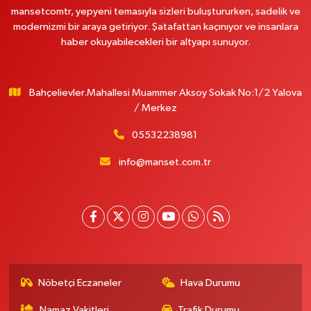
mansetcomtr, yepyeni temasıyla sizleri buluştururken, sadelik ve
modernizmi bir araya getiriyor. Şatafattan kaçınıyor ve insanlara
haber okuyabilecekleri bir altyapı sunuyor.
Bahçelievler.Mahallesi Muammer Aksoy Sokak No:1/2 Yalova
/ Merkez
05532238981
info@manset.com.tr
Nöbetçi Eczaneler
Hava Durumu
Namaz Vakitleri
Trafik Durumu