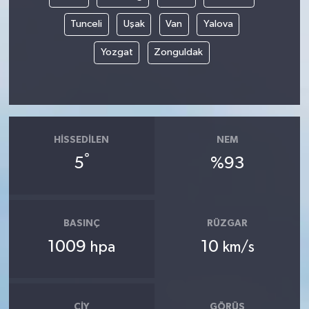
Tunceli
Uşak
Van
Yalova
Yozgat
Zonguldak
HISSEDILEN
NEM
°
5
%93
BASINÇ
RÜZGAR
1009
10
hpa
km/s
ÇIY
GÖRÜŞ