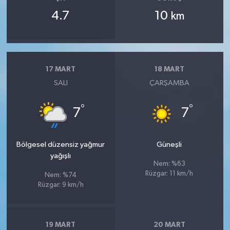
4.7
10
km
17 MART
18 MART
SALI
ÇARŞAMBA
°
°
7
7
Bölgesel düzensiz yağmur
Güneşli
yağışlı
Nem: %63
Rüzgar: 11 km/h
Nem: %74
Rüzgar: 9 km/h
19 MART
20 MART