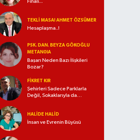
Finali...
TEKLI MASA! AHMET ÖZSÜMER
Hesaplaşma..!
PSK. DAN. BEYZA GÖKOĞLU
METAN0IA
Başarı Neden Bazı İlişkileri
Bozar?
FIKRET KIR
Şehirleri Sadece Parklarla
Değil, Sokaklarıyla da
Güzelleştirelim
HALIDE HALID
İnsan ve Evrenin Büyüsü