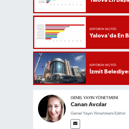
EDITÖRÜN SEÇTIĞI
Yalova'da En B
EDITÖRÜN SEÇTIĞI
İzmit Belediye
GENEL YAYIN YÖNETMENI
Canan Avcılar
Genel Yayın Yönetmeni Editör