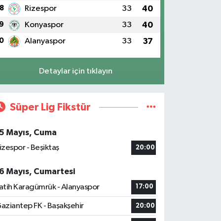
8
Rizespor
33
40
9
Konyaspor
33
40
0
Alanyaspor
33
37
Detaylar için tıklayın
Süper Lig Fikstür
5 Mayıs, Cuma
izespor - Beşiktaş
20:00
6 Mayıs, Cumartesi
atih Karagümrük - Alanyaspor
17:00
aziantep FK - Başakşehir
20:00