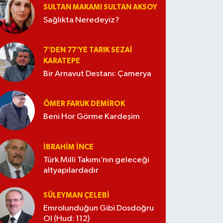
SULTAN MAKAMI SULTAN AKSOY
Sağlıkta Neredeyiz?
7'DEN 77'YE TARIK SEZAI
KARATEPE
Bir Arnavut Destanı: Çamerya
ÖMER FARUK DEMIROK
Beni Hor Görme Kardeşim
İBRAHIM İNCE
Türk Milli Takımı’nın geleceği
altyapılardadır
SÜLEYMAN ÇELEBI
Emrolunduğun Gibi Dosdoğru
Ol (Hud: 112)