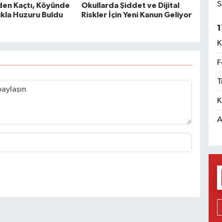
S
nden Kaçtı, Köyünde
Okullarda Şiddet ve Dijital
ıkla Huzuru Buldu
Riskler İçin Yeni Kanun Geliyor
1
K
F
T
K
A