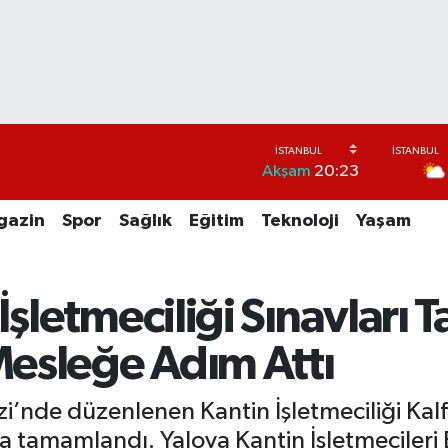
Akşam
20:23
gazin
Spor
Sağlık
Eğitim
Teknoloji
Yaşam
İşletmeciliği Sınavları
 Mesleğe Adım Attı
zi’nde düzenlenen Kantin İşletmeciliği Kal
yla tamamlandı. Yalova Kantin İşletmeciler