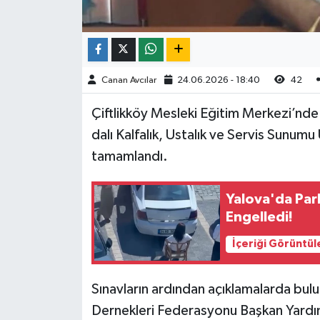
Canan Avcılar
24.06.2026 - 18:40
42
Çiftlikköy Mesleki Eğitim Merkezi’nde 
dalı Kalfalık, Ustalık ve Servis Sunumu
tamamlandı.
Yalova'da Park
Engelledi!
İçeriği Görüntül
Sınavların ardından açıklamalarda bulu
Dernekleri Federasyonu Başkan Yardımc