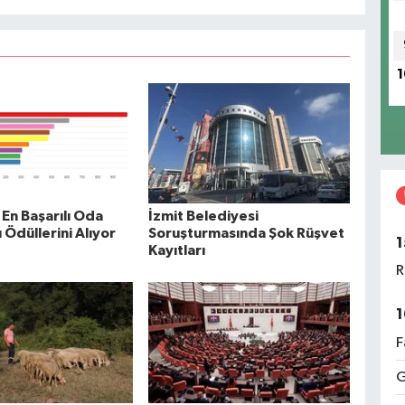
1
En Başarılı Oda
İzmit Belediyesi
 Ödüllerini Alıyor
Soruşturmasında Şok Rüşvet
1
Kayıtları
R
1
F
G