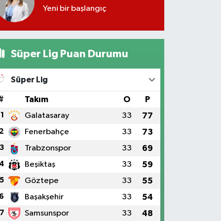
Yeni bir başlangıç
Süper Lig Puan Durumu
Süper Lig
#
Takım
O
P
1
Galatasaray
33
77
2
Fenerbahçe
33
73
3
Trabzonspor
33
69
4
Beşiktaş
33
59
5
Göztepe
33
55
6
Başakşehir
33
54
7
Samsunspor
33
48