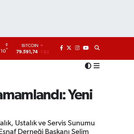
DOLAR
°
10
45,43620
0.02
EURO
53,38690
0.19
STERLİN
61,60380
0.18
G.ALTIN
6862,09000
0.19
 Tamamlandı: Yeni
BİST100
14.598,00
0
BITCOIN
79.591,74
-1.82
falık, Ustalık ve Servis Sunumu
i Esnaf Derneği Başkanı Selim