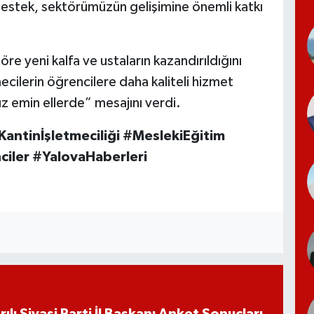
destek, sektörümüzün gelişimine önemli katkı
töre yeni kalfa ve ustaların kazandırıldığını
etmecilerin öğrencilere daha kaliteli hizmet
z emin ellerde” mesajını verdi.
Kantinİşletmeciliği #MeslekiEğitim
ciler #YalovaHaberleri
ılı Siyasi Parti İl Başkanı Anket Sonuçları