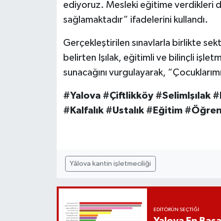
ediyoruz. Mesleki eğitime verdikleri 
sağlamaktadır” ifadelerini kullandı.
Gerçekleştirilen sınavlarla birlikte sek
belirten Işılak, eğitimli ve bilinçli işl
sunacağını vurgulayarak, “Çocuklarımı
#Yalova #Çiftlikköy #SelimIşılak #
#Kalfalık #Ustalık #Eğitim #Öğren
Yâlova kantin işletmeciliği
EDITÖRÜN SEÇTIĞI
Yalova En Başar