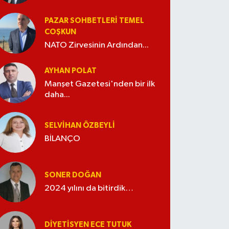
PAZAR SOHBETLERI TEMEL
COŞKUN
NATO Zirvesinin Ardından...
AYHAN POLAT
Manşet Gazetesi'nden bir ilk
daha...
SELVIHAN ÖZBEYLI
BİLANÇO
SONER DOĞAN
2024 yılını da bitirdik…
DIYETISYEN ECE TUTUK