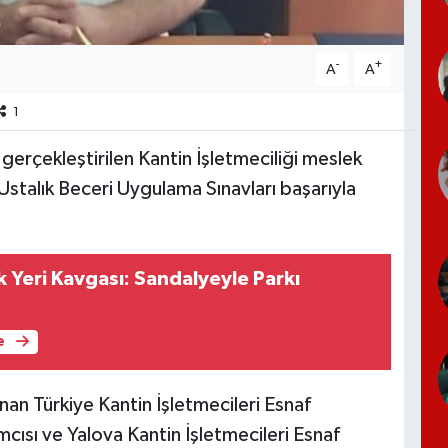
-
+
A
A
1
gerçekleştirilen Kantin İşletmeciliği meslek
 Ustalık Beceri Uygulama Sınavları başarıyla
 Yeri Kavgası: Sandalyeyle Parkı
e
nan Türkiye Kantin İşletmecileri Esnaf
ısı ve Yalova Kantin İşletmecileri Esnaf