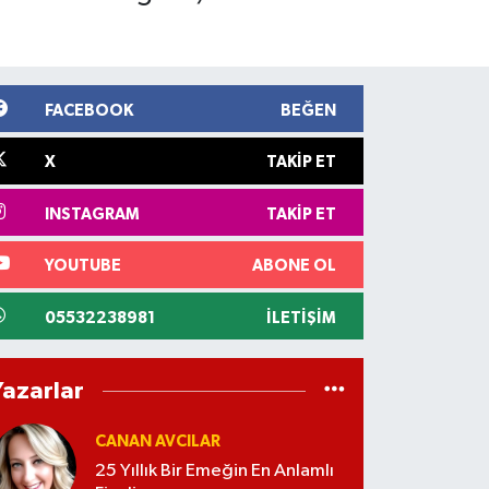
FACEBOOK
BEĞEN
X
TAKIP ET
INSTAGRAM
TAKIP ET
YOUTUBE
ABONE OL
05532238981
İLETIŞIM
Yazarlar
CANAN AVCILAR
25 Yıllık Bir Emeğin En Anlamlı