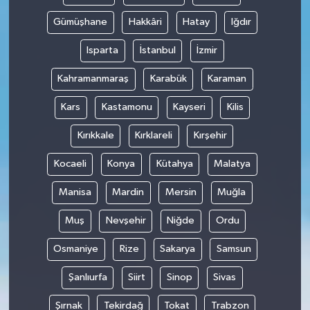
Gümüşhane
Hakkâri
Hatay
Iğdır
Isparta
İstanbul
İzmir
Kahramanmaraş
Karabük
Karaman
Kars
Kastamonu
Kayseri
Kilis
Kırıkkale
Kırklareli
Kırşehir
Kocaeli
Konya
Kütahya
Malatya
Manisa
Mardin
Mersin
Muğla
Muş
Nevşehir
Niğde
Ordu
Osmaniye
Rize
Sakarya
Samsun
Şanlıurfa
Siirt
Sinop
Sivas
Şırnak
Tekirdağ
Tokat
Trabzon