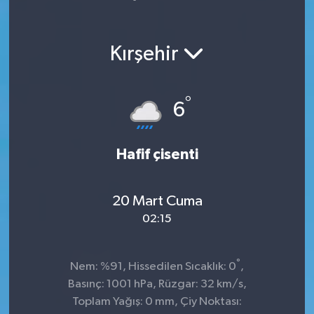
Yaşam
Kırşehir
°
6
Hafif çisenti
20 Mart Cuma
02:15
°
Nem: %91, Hissedilen Sıcaklık: 0
,
Basınç: 1001 hPa, Rüzgar: 32 km/s,
Toplam Yağış: 0 mm, Çiy Noktası: