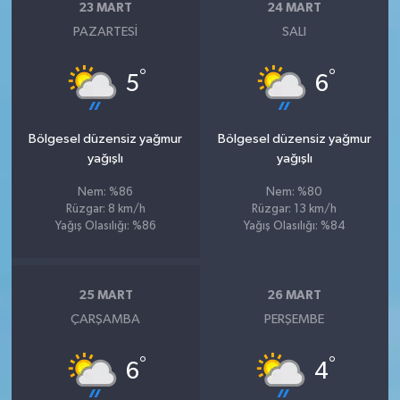
23 MART
24 MART
PAZARTESI
SALI
°
°
5
6
Bölgesel düzensiz yağmur
Bölgesel düzensiz yağmur
yağışlı
yağışlı
Nem: %86
Nem: %80
Rüzgar: 8 km/h
Rüzgar: 13 km/h
Yağış Olasılığı: %86
Yağış Olasılığı: %84
25 MART
26 MART
ÇARŞAMBA
PERŞEMBE
°
°
6
4