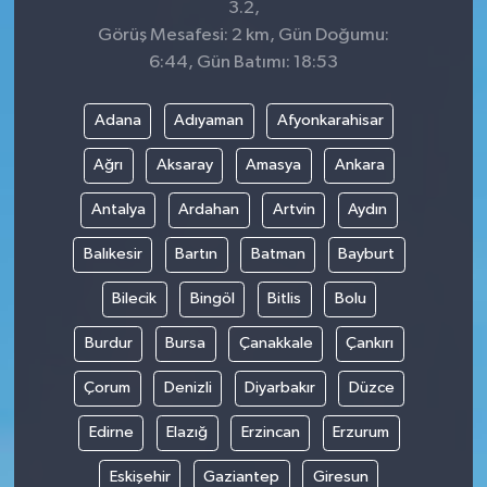
3.2,
Görüş Mesafesi: 2 km, Gün Doğumu:
6:44, Gün Batımı: 18:53
Adana
Adıyaman
Afyonkarahisar
Ağrı
Aksaray
Amasya
Ankara
Antalya
Ardahan
Artvin
Aydın
Balıkesir
Bartın
Batman
Bayburt
Bilecik
Bingöl
Bitlis
Bolu
Burdur
Bursa
Çanakkale
Çankırı
Çorum
Denizli
Diyarbakır
Düzce
Edirne
Elazığ
Erzincan
Erzurum
Eskişehir
Gaziantep
Giresun