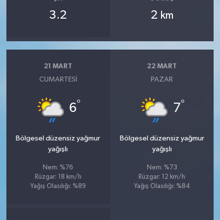
3.2
2
km
21 MART
22 MART
CUMARTESI
PAZAR
°
°
6
7
Bölgesel düzensiz yağmur
Bölgesel düzensiz yağmur
yağışlı
yağışlı
Nem: %76
Nem: %73
Rüzgar: 18 km/h
Rüzgar: 12 km/h
Yağış Olasılığı: %89
Yağış Olasılığı: %84