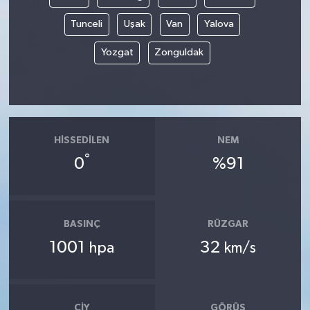
Tunceli
Uşak
Van
Yalova
Yozgat
Zonguldak
HISSEDILEN
NEM
°
0
%91
BASINÇ
RÜZGAR
1001
32
hpa
km/s
ÇIY
GÖRÜŞ