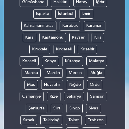
Gümüşhane
Hakkâri
Hatay
Iğdır
Isparta
İstanbul
İzmir
Kahramanmaraş
Karabük
Karaman
Kars
Kastamonu
Kayseri
Kilis
Kırıkkale
Kırklareli
Kırşehir
Kocaeli
Konya
Kütahya
Malatya
Manisa
Mardin
Mersin
Muğla
Muş
Nevşehir
Niğde
Ordu
Osmaniye
Rize
Sakarya
Samsun
Şanlıurfa
Siirt
Sinop
Sivas
Şırnak
Tekirdağ
Tokat
Trabzon