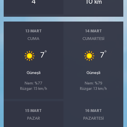
4
10
km
13 MART
14 MART
CUMA
CUMARTESI
°
°
7
7
Güneşli
Güneşli
Nem: %77
Nem: %79
Rüzgar: 15 km/h
Rüzgar: 13 km/h
15 MART
16 MART
PAZAR
PAZARTESI