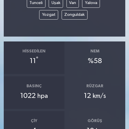
Tunceli
Uşak
Van
Yalova
Yozgat
Zonguldak
HISSEDILEN
NEM
°
11
%58
BASINÇ
RÜZGAR
1022
12
hpa
km/s
ÇIY
GÖRÜŞ