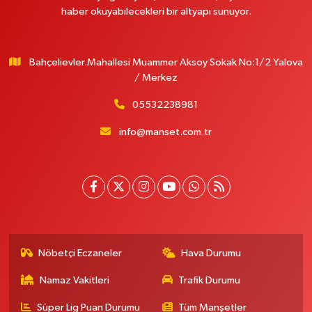
haber okuyabilecekleri bir altyapı sunuyor.
Bahçelievler.Mahallesi Muammer Aksoy Sokak No:1/2 Yalova
/ Merkez
05532238981
info@manset.com.tr
Nöbetçi Eczaneler
Hava Durumu
Namaz Vakitleri
Trafik Durumu
Süper Lig Puan Durumu
Tüm Manşetler