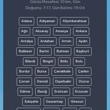
Görüş Mesafesi: 10 km, Gün
Doğumu: 7:17, Gün Batımı: 19:04
Adana
Adıyaman
Afyonkarahisar
Ağrı
Aksaray
Amasya
Ankara
Antalya
Ardahan
Artvin
Aydın
Balıkesir
Bartın
Batman
Bayburt
Bilecik
Bingöl
Bitlis
Bolu
Burdur
Bursa
Çanakkale
Çankırı
Çorum
Denizli
Diyarbakır
Düzce
Edirne
Elazığ
Erzincan
Erzurum
Eskişehir
Gaziantep
Giresun