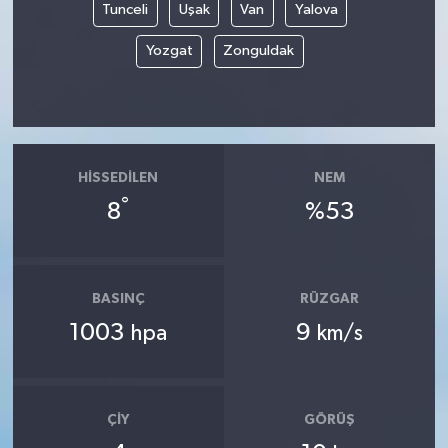
Tunceli
Uşak
Van
Yalova
Yozgat
Zonguldak
HISSEDILEN
NEM
°
8
%53
BASINÇ
RÜZGAR
1003
9
hpa
km/s
ÇIY
GÖRÜŞ