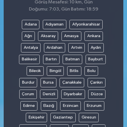
Görüş Mesafesi: 10 km, Gün
Doğumu: 7:03, Gün Batımı: 18:59
Adana
Adıyaman
Afyonkarahisar
Ağrı
Aksaray
Amasya
Ankara
Antalya
Ardahan
Artvin
Aydın
Balıkesir
Bartın
Batman
Bayburt
Bilecik
Bingöl
Bitlis
Bolu
Burdur
Bursa
Çanakkale
Çankırı
Çorum
Denizli
Diyarbakır
Düzce
Edirne
Elazığ
Erzincan
Erzurum
Eskişehir
Gaziantep
Giresun