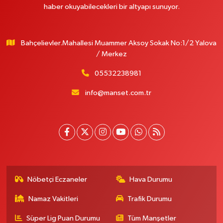
haber okuyabilecekleri bir altyapı sunuyor.
Bahçelievler.Mahallesi Muammer Aksoy Sokak No:1/2 Yalova
/ Merkez
05532238981
info@manset.com.tr
Nöbetçi Eczaneler
Hava Durumu
Namaz Vakitleri
Trafik Durumu
Süper Lig Puan Durumu
Tüm Manşetler