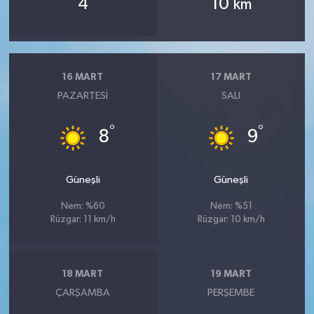
4
10
km
16 MART
17 MART
PAZARTESI
SALI
°
°
8
9
Güneşli
Güneşli
Nem: %60
Nem: %51
Rüzgar: 11 km/h
Rüzgar: 10 km/h
18 MART
19 MART
ÇARŞAMBA
PERŞEMBE