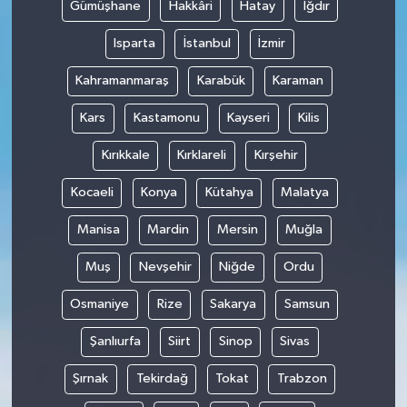
Gümüşhane
Hakkâri
Hatay
Iğdır
Isparta
İstanbul
İzmir
Kahramanmaraş
Karabük
Karaman
Kars
Kastamonu
Kayseri
Kilis
Kırıkkale
Kırklareli
Kırşehir
Kocaeli
Konya
Kütahya
Malatya
Manisa
Mardin
Mersin
Muğla
Muş
Nevşehir
Niğde
Ordu
Osmaniye
Rize
Sakarya
Samsun
Şanlıurfa
Siirt
Sinop
Sivas
Şırnak
Tekirdağ
Tokat
Trabzon