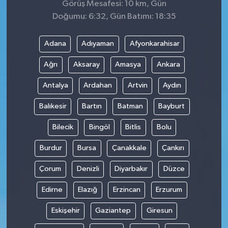
Görüş Mesafesi: 10 km, Gün
Doğumu: 6:32, Gün Batımı: 18:35
Adana
Adıyaman
Afyonkarahisar
Ağrı
Aksaray
Amasya
Ankara
Antalya
Ardahan
Artvin
Aydın
Balıkesir
Bartın
Batman
Bayburt
Bilecik
Bingöl
Bitlis
Bolu
Burdur
Bursa
Çanakkale
Çankırı
Çorum
Denizli
Diyarbakır
Düzce
Edirne
Elazığ
Erzincan
Erzurum
Eskişehir
Gaziantep
Giresun