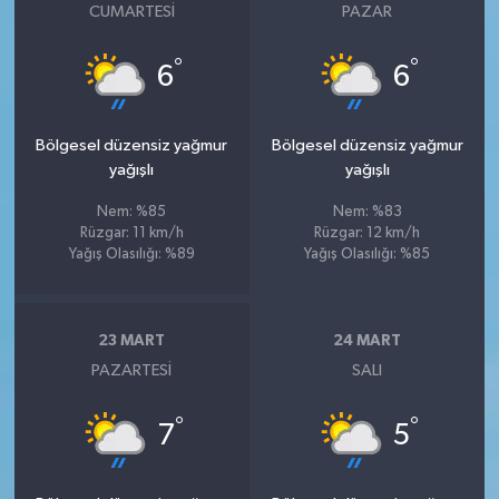
CUMARTESI
PAZAR
°
°
6
6
Bölgesel düzensiz yağmur
Bölgesel düzensiz yağmur
yağışlı
yağışlı
Nem: %85
Nem: %83
Rüzgar: 11 km/h
Rüzgar: 12 km/h
Yağış Olasılığı: %89
Yağış Olasılığı: %85
23 MART
24 MART
PAZARTESI
SALI
°
°
7
5