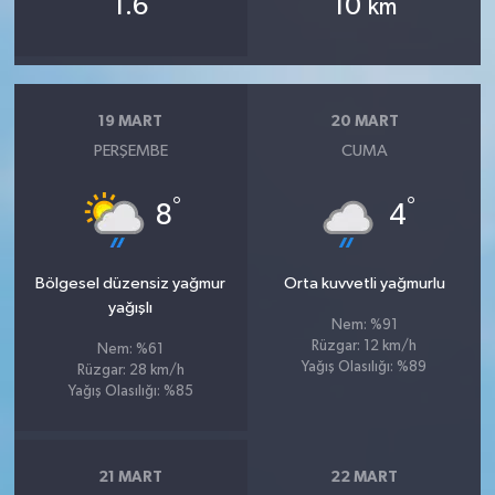
1.6
10
km
19 MART
20 MART
PERŞEMBE
CUMA
°
°
8
4
Bölgesel düzensiz yağmur
Orta kuvvetli yağmurlu
yağışlı
Nem: %91
Rüzgar: 12 km/h
Nem: %61
Yağış Olasılığı: %89
Rüzgar: 28 km/h
Yağış Olasılığı: %85
21 MART
22 MART