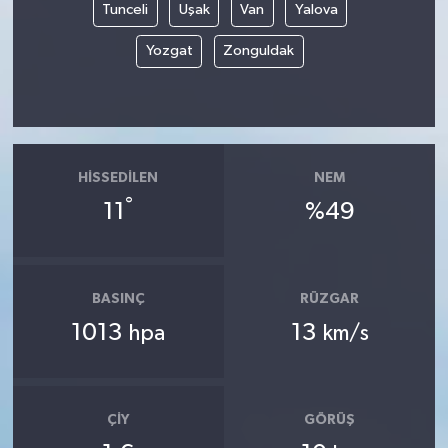
Tunceli
Uşak
Van
Yalova
Yozgat
Zonguldak
HISSEDILEN
NEM
°
11
%49
BASINÇ
RÜZGAR
1013
13
hpa
km/s
ÇIY
GÖRÜŞ