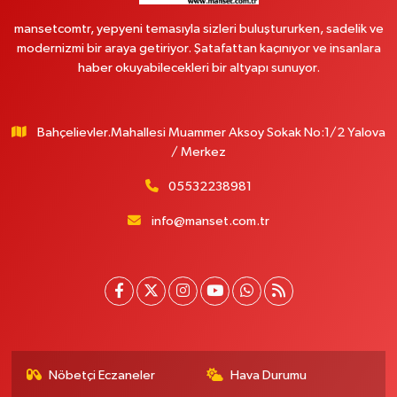
mansetcomtr, yepyeni temasıyla sizleri buluştururken, sadelik ve
modernizmi bir araya getiriyor. Şatafattan kaçınıyor ve insanlara
haber okuyabilecekleri bir altyapı sunuyor.
Bahçelievler.Mahallesi Muammer Aksoy Sokak No:1/2 Yalova
/ Merkez
05532238981
info@manset.com.tr
Nöbetçi Eczaneler
Hava Durumu