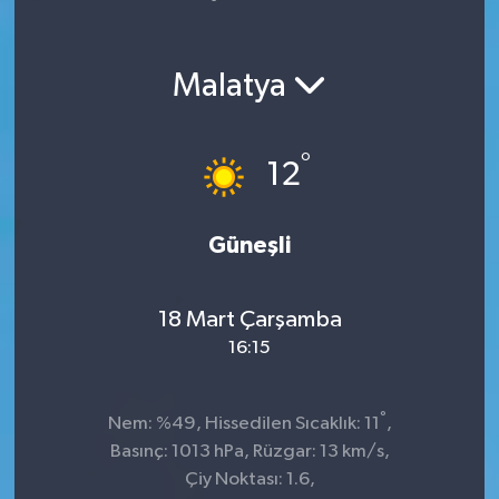
Yaşam
Malatya
°
12
Güneşli
18 Mart Çarşamba
16:15
°
Nem: %49, Hissedilen Sıcaklık: 11
,
Basınç: 1013 hPa, Rüzgar: 13 km/s,
Çiy Noktası: 1.6,