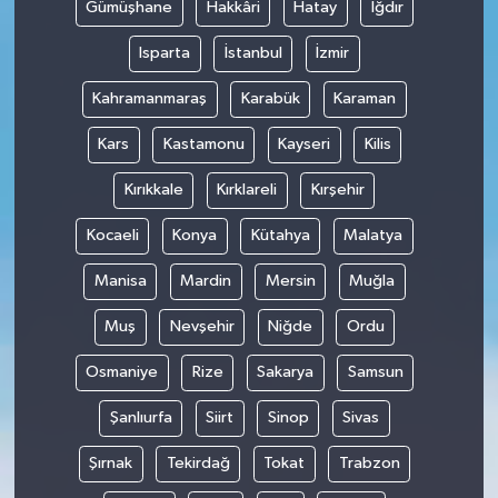
Gümüşhane
Hakkâri
Hatay
Iğdır
Isparta
İstanbul
İzmir
Kahramanmaraş
Karabük
Karaman
Kars
Kastamonu
Kayseri
Kilis
Kırıkkale
Kırklareli
Kırşehir
Kocaeli
Konya
Kütahya
Malatya
Manisa
Mardin
Mersin
Muğla
Muş
Nevşehir
Niğde
Ordu
Osmaniye
Rize
Sakarya
Samsun
Şanlıurfa
Siirt
Sinop
Sivas
Şırnak
Tekirdağ
Tokat
Trabzon