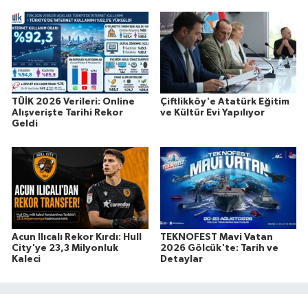
TÜİK 2026 Verileri: Online
Çiftlikköy'e Atatürk Eğitim
Alışverişte Tarihi Rekor
ve Kültür Evi Yapılıyor
Geldi
Acun Ilıcalı Rekor Kırdı: Hull
TEKNOFEST Mavi Vatan
City'ye 23,3 Milyonluk
2026 Gölcük'te: Tarih ve
Kaleci
Detaylar