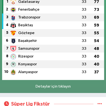
1
Galatasaray
33
77
2
Fenerbahçe
33
73
3
Trabzonspor
33
69
4
Beşiktaş
33
59
5
Göztepe
33
55
6
Başakşehir
33
54
7
Samsunspor
33
48
8
Rizespor
33
40
9
Konyaspor
33
40
10
Alanyaspor
33
37
Detaylar için tıklayın
Süper Lig Fikstür