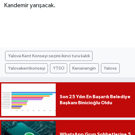
Kandemir yarışacak.
Yalova Kent Konseyi seçimi ikinci tura kaldı
Yalovakentkonseyi
YTSO
Kenanengin
Yalova
Son 25 Yılın En Başarılı Belediye
Başkanı Binicioğlu Oldu
WhatsApp Grup Sohbetlerine 5