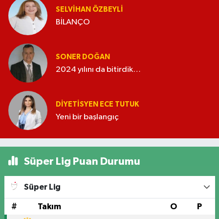
SELVIHAN ÖZBEYLI
BİLANÇO
SONER DOĞAN
2024 yılını da bitirdik…
DIYETISYEN ECE TUTUK
Yeni bir başlangıç
Süper Lig Puan Durumu
Süper Lig
#
Takım
O
P