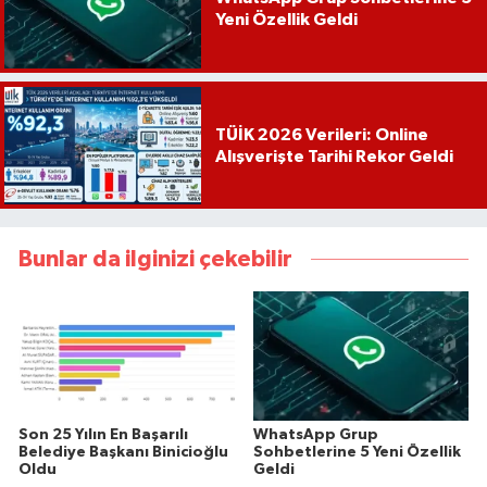
Yeni Özellik Geldi
TÜİK 2026 Verileri: Online
Alışverişte Tarihi Rekor Geldi
Bunlar da ilginizi çekebilir
Son 25 Yılın En Başarılı
WhatsApp Grup
Belediye Başkanı Binicioğlu
Sohbetlerine 5 Yeni Özellik
Oldu
Geldi