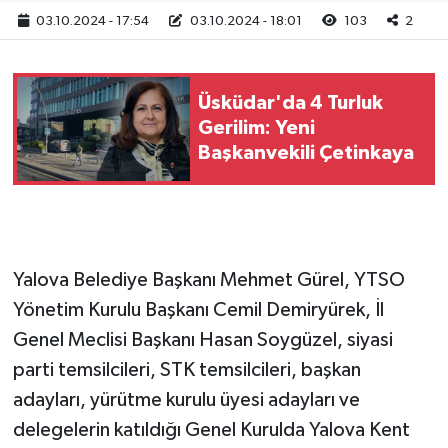
03.10.2024 - 17:54
03.10.2024 - 18:01
103
2
Üsküdar'da 4 Turluk
Gerilim: Yeni
Başkanvekili Çetinkaya
Yalova Belediye Başkanı Mehmet Gürel, YTSO
Yönetim Kurulu Başkanı Cemil Demiryürek, İl
Genel Meclisi Başkanı Hasan Soygüzel, siyasi
parti temsilcileri, STK temsilcileri, başkan
adayları, yürütme kurulu üyesi adayları ve
delegelerin katıldığı Genel Kurulda Yalova Kent