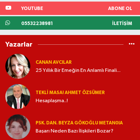
YOUTUBE
ABONE OL
05532238981
İLETIŞIM
Yazarlar
CANAN AVCILAR
25 Yıllık Bir Emeğin En Anlamlı Finali...
TEKLI MASA! AHMET ÖZSÜMER
Hesaplaşma..!
PSK. DAN. BEYZA GÖKOĞLU METAN0IA
Başarı Neden Bazı İlişkileri Bozar?