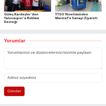
Güleç Kardeşler'den
YTSO Yönetiminden
Yalovaspor'a Reklam
Marinef’e Sanayi Ziyareti
Desteği
Yorumlar
Gönder