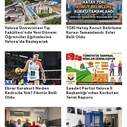
Yalova Üniversitesi Tıp
TOKİ Hatay Konut Belirleme
Fakültesi’nde Yeni Dönem:
Kurası Tamamlandı: Evler
Öğrenciler Eğitimlerine
Belli Oldu
Yalova’da Başlayacak
Ebrar Karakurt Neden
Saadet Partisi Yalova İl
Kadroda Yok? Fikstür Belli
Başkanlığı'ndan Korkutan
Oldu
Tarım Raporu