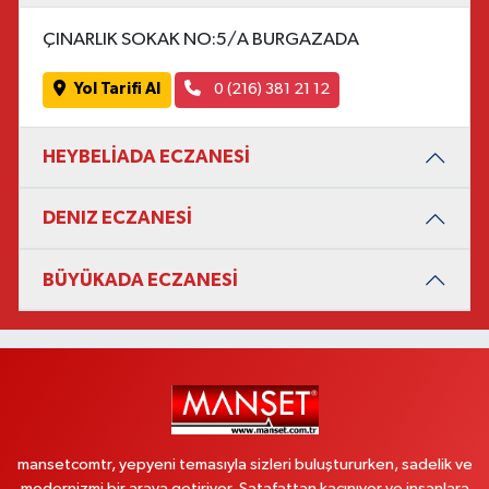
ÇINARLIK SOKAK NO:5/A BURGAZADA
Yol Tarifi Al
0 (216) 381 21 12
HEYBELİADA ECZANESİ
DENIZ ECZANESİ
BÜYÜKADA ECZANESİ
mansetcomtr, yepyeni temasıyla sizleri buluştururken, sadelik ve
modernizmi bir araya getiriyor. Şatafattan kaçınıyor ve insanlara