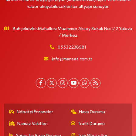
haber okuyabilecekleri bir altyapı sunuyor.
Bahçelievler.Mahallesi Muammer Aksoy Sokak No:1/2 Yalova
/ Merkez
05532238981
info@manset.com.tr
Nöbetçi Eczaneler
Hava Durumu
Namaz Vakitleri
Trafik Durumu
Süper Lig Puan Durumu
Tüm Manşetler