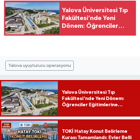
Yalova Üniversitesi Tıp
Fakültesi’nde Yeni
Dönem: Öğrenciler
Eğitimlerine Yalova’da
Başlayacak
Yalova uyuşturucu operasyonu
Yalova Üniversitesi Tıp
Fakültesi’nde Yeni Dönem:
Öğrenciler Eğitimlerine
Yalova’da Başlayacak
TOKİ Hatay Konut Belirleme
Kurası Tamamlandı: Evler Belli