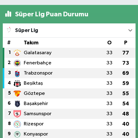
Süper Lig Puan Durumu
Süper Lig
#
Takım
O
P
1
Galatasaray
33
77
2
Fenerbahçe
33
73
3
Trabzonspor
33
69
4
Beşiktaş
33
59
5
Göztepe
33
55
6
Başakşehir
33
54
7
Samsunspor
33
48
8
Rizespor
33
40
9
Konyaspor
33
40