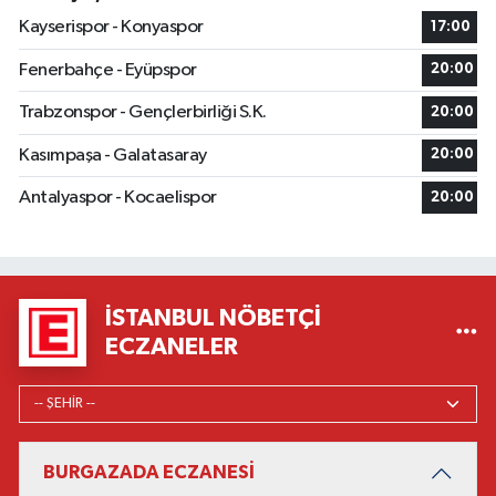
Kayserispor - Konyaspor
17:00
Fenerbahçe - Eyüpspor
20:00
Trabzonspor - Gençlerbirliği S.K.
20:00
Kasımpaşa - Galatasaray
20:00
Antalyaspor - Kocaelispor
20:00
İSTANBUL NÖBETÇI
ECZANELER
BURGAZADA ECZANESİ