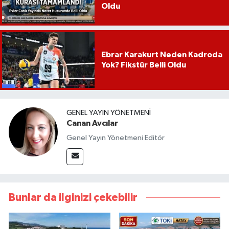
Oldu
Ebrar Karakurt Neden Kadroda
Yok? Fikstür Belli Oldu
GENEL YAYIN YÖNETMENI
Canan Avcılar
Genel Yayın Yönetmeni Editör
Bunlar da ilginizi çekebilir