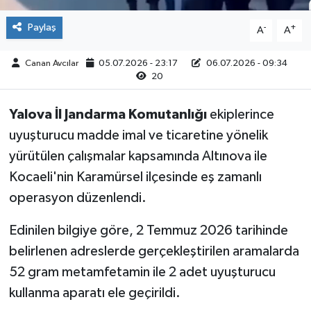
Paylaş
-
+
A
A
Canan Avcılar
05.07.2026 - 23:17
06.07.2026 - 09:34
20
Yalova İl Jandarma Komutanlığı
ekiplerince
uyuşturucu madde imal ve ticaretine yönelik
yürütülen çalışmalar kapsamında Altınova ile
Kocaeli'nin Karamürsel ilçesinde eş zamanlı
operasyon düzenlendi.
Edinilen bilgiye göre, 2 Temmuz 2026 tarihinde
belirlenen adreslerde gerçekleştirilen aramalarda
52 gram metamfetamin ile 2 adet uyuşturucu
kullanma aparatı ele geçirildi.