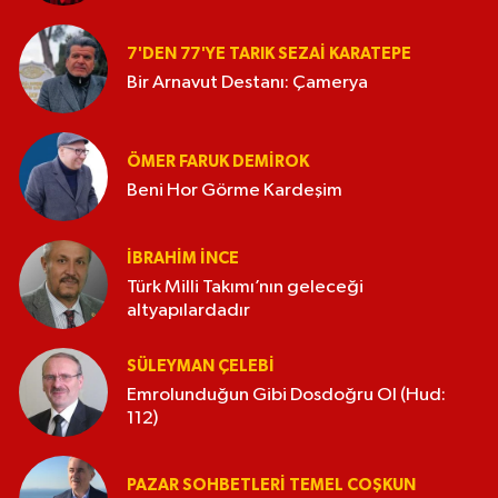
7'DEN 77'YE TARIK SEZAI KARATEPE
Bir Arnavut Destanı: Çamerya
ÖMER FARUK DEMIROK
Beni Hor Görme Kardeşim
İBRAHIM İNCE
Türk Milli Takımı’nın geleceği
altyapılardadır
SÜLEYMAN ÇELEBI
Emrolunduğun Gibi Dosdoğru Ol (Hud:
112)
PAZAR SOHBETLERI TEMEL COŞKUN