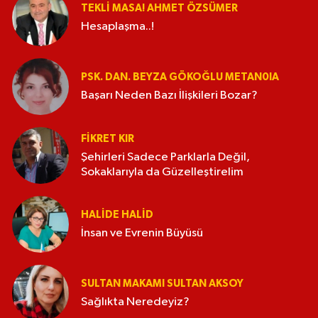
TEKLI MASA! AHMET ÖZSÜMER
Hesaplaşma..!
PSK. DAN. BEYZA GÖKOĞLU METAN0IA
Başarı Neden Bazı İlişkileri Bozar?
FIKRET KIR
Şehirleri Sadece Parklarla Değil,
Sokaklarıyla da Güzelleştirelim
HALIDE HALID
İnsan ve Evrenin Büyüsü
SULTAN MAKAMI SULTAN AKSOY
Sağlıkta Neredeyiz?