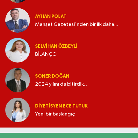
AYHAN POLAT
Manşet Gazetesi'nden bir ilk daha...
SELVIHAN ÖZBEYLI
BİLANÇO
SONER DOĞAN
2024 yılını da bitirdik…
DIYETISYEN ECE TUTUK
Yeni bir başlangıç