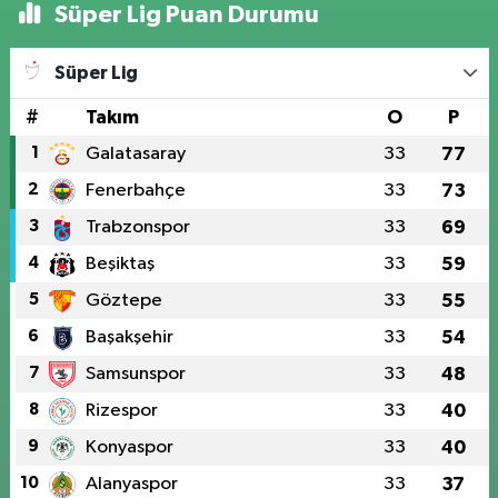
Süper Lig Puan Durumu
Süper Lig
#
Takım
O
P
1
Galatasaray
33
77
2
Fenerbahçe
33
73
3
Trabzonspor
33
69
4
Beşiktaş
33
59
5
Göztepe
33
55
6
Başakşehir
33
54
7
Samsunspor
33
48
8
Rizespor
33
40
9
Konyaspor
33
40
10
Alanyaspor
33
37