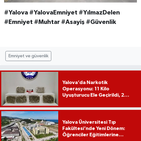
#Yalova #YalovaEmniyet #YılmazDelen
#Emniyet #Muhtar #Asayiş #Güvenlik
Emniyet ve güvenlik
Yalova’da Narkotik
Operasyonu: 11 Kilo
Uyuşturucu Ele Geçirildi, 2
Şüpheli Tutuklandı
Yalova Üniversitesi Tıp
Fakültesi’nde Yeni Dönem:
Öğrenciler Eğitimlerine
Yalova’da Başlayacak