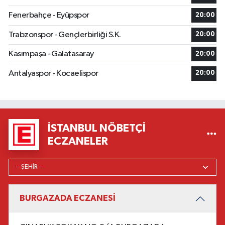
Fenerbahçe - Eyüpspor
20:00
Trabzonspor - Gençlerbirliği S.K.
20:00
Kasımpaşa - Galatasaray
20:00
Antalyaspor - Kocaelispor
20:00
İSTANBUL NÖBETÇI
ECZANELER
BURGAZADA ECZANESİ