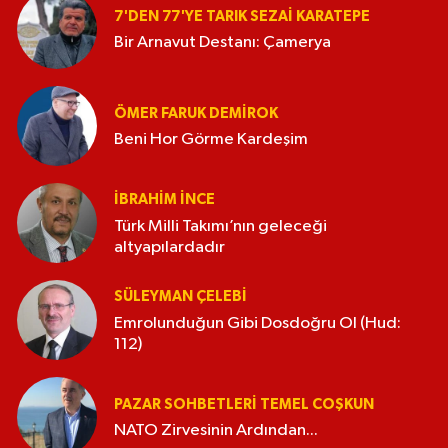
7'DEN 77'YE TARIK SEZAI KARATEPE
Bir Arnavut Destanı: Çamerya
ÖMER FARUK DEMIROK
Beni Hor Görme Kardeşim
İBRAHIM İNCE
Türk Milli Takımı’nın geleceği
altyapılardadır
SÜLEYMAN ÇELEBI
Emrolunduğun Gibi Dosdoğru Ol (Hud:
112)
PAZAR SOHBETLERI TEMEL COŞKUN
NATO Zirvesinin Ardından...