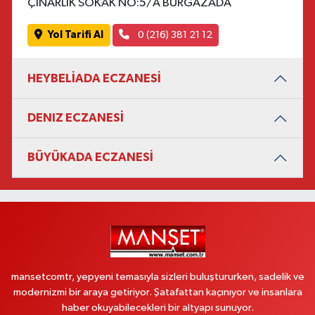
ÇINARLIK SOKAK NO:5/A BURGAZADA
Yol Tarifi Al
0 (216) 381 21 12
HEYBELİADA ECZANESİ
DENIZ ECZANESİ
BÜYÜKADA ECZANESİ
mansetcomtr, yepyeni temasıyla sizleri buluştururken, sadelik ve
modernizmi bir araya getiriyor. Şatafattan kaçınıyor ve insanlara
haber okuyabilecekleri bir altyapı sunuyor.