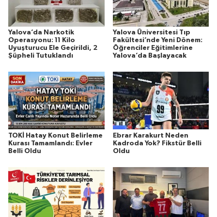
Yalova’da Narkotik
Yalova Üniversitesi Tıp
Operasyonu: 11 Kilo
Fakültesi’nde Yeni Dönem:
Uyuşturucu Ele Geçirildi, 2
Öğrenciler Eğitimlerine
Şüpheli Tutuklandı
Yalova’da Başlayacak
TOKİ Hatay Konut Belirleme
Ebrar Karakurt Neden
Kurası Tamamlandı: Evler
Kadroda Yok? Fikstür Belli
Belli Oldu
Oldu