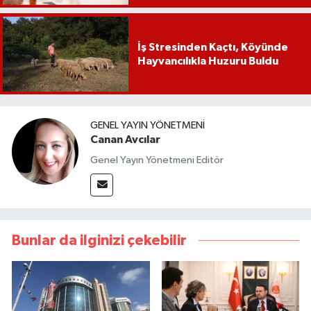
İş Stresinden Kaçtı, Köyünde
Hayvancılıkla Huzuru Buldu
GENEL YAYIN YÖNETMENI
Canan Avcılar
Genel Yayın Yönetmeni Editör
Bunlar da ilginizi çekebilir