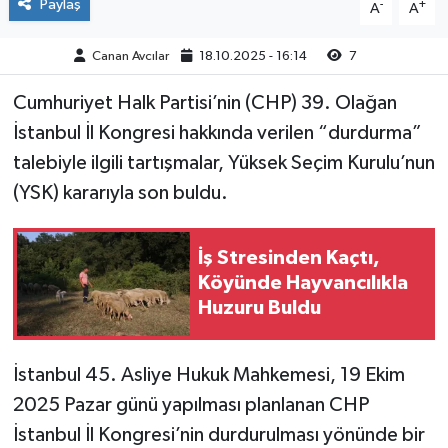
Paylaş
-
+
A
A
Canan Avcılar
18.10.2025 - 16:14
7
Cumhuriyet Halk Partisi’nin (CHP) 39. Olağan
İstanbul İl Kongresi hakkında verilen “durdurma”
talebiyle ilgili tartışmalar, Yüksek Seçim Kurulu’nun
(YSK) kararıyla son buldu.
İş Stresinden Kaçtı,
Köyünde Hayvancılıkla
Huzuru Buldu
İstanbul 45. Asliye Hukuk Mahkemesi, 19 Ekim
2025 Pazar günü yapılması planlanan CHP
İstanbul İl Kongresi’nin durdurulması yönünde bir