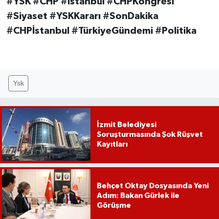
#YSK #CHP #İstanbul #CHPKongresi
#Siyaset #YSKKararı #SonDakika
#CHPİstanbul #TürkiyeGündemi #Politika
Ysk
İzmit Belediyesi
Soruşturmasında Şok Rüşvet
Kayıtları
Behçet Oktay Dosyasında Yeni
Adım: Bakan Gürlek ile
Görüşme