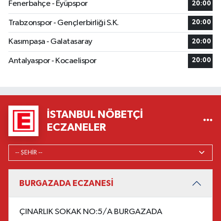
Fenerbahçe - Eyüpspor
20:00
Trabzonspor - Gençlerbirliği S.K.
20:00
Kasımpaşa - Galatasaray
20:00
Antalyaspor - Kocaelispor
20:00
İSTANBUL NÖBETÇI
ECZANELER
BURGAZADA ECZANESİ
ÇINARLIK SOKAK NO:5/A BURGAZADA