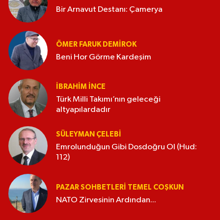
Bir Arnavut Destanı: Çamerya
ÖMER FARUK DEMIROK
Beni Hor Görme Kardeşim
İBRAHIM İNCE
Türk Milli Takımı’nın geleceği
altyapılardadır
SÜLEYMAN ÇELEBI
Emrolunduğun Gibi Dosdoğru Ol (Hud:
112)
PAZAR SOHBETLERI TEMEL COŞKUN
NATO Zirvesinin Ardından...