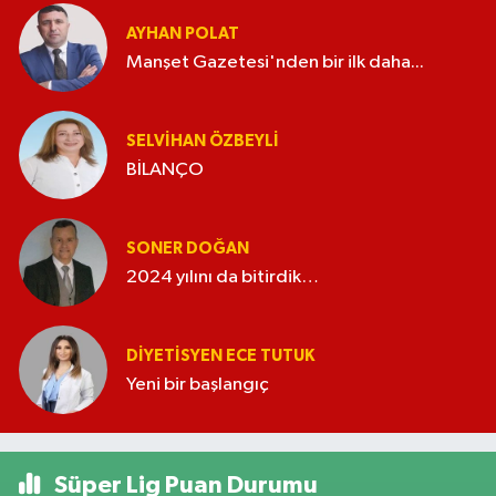
AYHAN POLAT
Manşet Gazetesi'nden bir ilk daha...
SELVIHAN ÖZBEYLI
BİLANÇO
SONER DOĞAN
2024 yılını da bitirdik…
DIYETISYEN ECE TUTUK
Yeni bir başlangıç
Süper Lig Puan Durumu