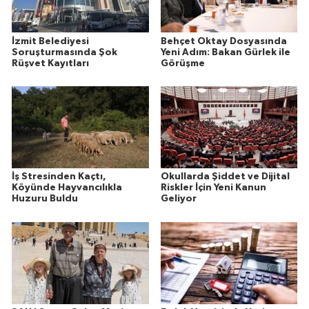
İzmit Belediyesi
Behçet Oktay Dosyasında
Soruşturmasında Şok
Yeni Adım: Bakan Gürlek ile
Rüşvet Kayıtları
Görüşme
İş Stresinden Kaçtı,
Okullarda Şiddet ve Dijital
Köyünde Hayvancılıkla
Riskler İçin Yeni Kanun
Huzuru Buldu
Geliyor