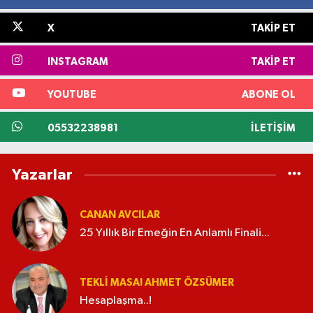
X
TAKIP ET
INSTAGRAM
TAKIP ET
YOUTUBE
ABONE OL
05532238981
İLETIŞIM
Yazarlar
CANAN AVCILAR
25 Yıllık Bir Emeğin En Anlamlı Finali...
TEKLI MASA! AHMET ÖZSÜMER
Hesaplaşma..!