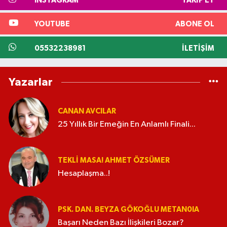
INSTAGRAM
TAKIP ET
YOUTUBE
ABONE OL
05532238981
İLETIŞIM
Yazarlar
CANAN AVCILAR
25 Yıllık Bir Emeğin En Anlamlı Finali...
TEKLI MASA! AHMET ÖZSÜMER
Hesaplaşma..!
PSK. DAN. BEYZA GÖKOĞLU METAN0IA
Başarı Neden Bazı İlişkileri Bozar?