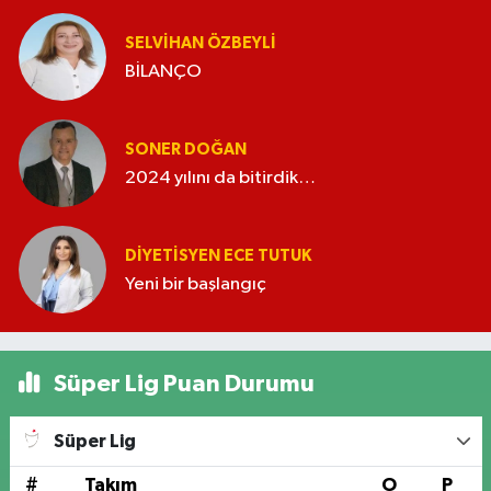
SELVIHAN ÖZBEYLI
BİLANÇO
SONER DOĞAN
2024 yılını da bitirdik…
DIYETISYEN ECE TUTUK
Yeni bir başlangıç
Süper Lig Puan Durumu
Süper Lig
#
Takım
O
P