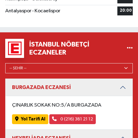
Antalyaspor - Kocaelispor
20:00
İSTANBUL NÖBETÇI
ECZANELER
BURGAZADA ECZANESİ
ÇINARLIK SOKAK NO:5/A BURGAZADA
Yol Tarifi Al
0 (216) 381 21 12