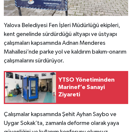
Yalova Belediyesi Fen İşleri Müdürlüğü ekipleri,
kent genelinde sürdürdüğü altyapı ve üstyapı
çalışmaları kapsamında Adnan Menderes
Mahallesi’nde parke yol ve kaldırım bakım-onarım
çalışmalarını sürdürüyor.
YTSO Yönetiminden
Marinef’e Sanayi
Ziyareti
Çalışmalar kapsamında Şehit Ayhan Saybo ve
Uygar Sokak’ta, zamanla deforme olarak yaya
güvenliğini ve kullanım konforunu olumsuz