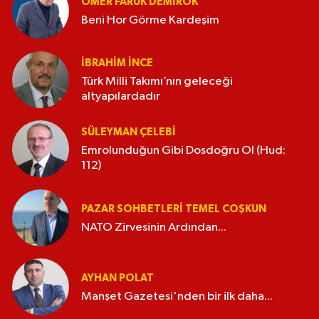
ÖMER FARUK DEMIROK
Beni Hor Görme Kardeşim
İBRAHIM İNCE
Türk Milli Takımı’nın geleceği
altyapılardadır
SÜLEYMAN ÇELEBI
Emrolunduğun Gibi Dosdoğru Ol (Hud:
112)
PAZAR SOHBETLERI TEMEL COŞKUN
NATO Zirvesinin Ardından...
AYHAN POLAT
Manşet Gazetesi'nden bir ilk daha...