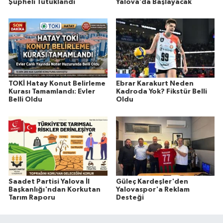
Şüpheli Tutuklandı
Yalova’da Başlayacak
TOKİ Hatay Konut Belirleme
Ebrar Karakurt Neden
Kurası Tamamlandı: Evler
Kadroda Yok? Fikstür Belli
Belli Oldu
Oldu
Saadet Partisi Yalova İl
Güleç Kardeşler'den
Başkanlığı'ndan Korkutan
Yalovaspor'a Reklam
Tarım Raporu
Desteği