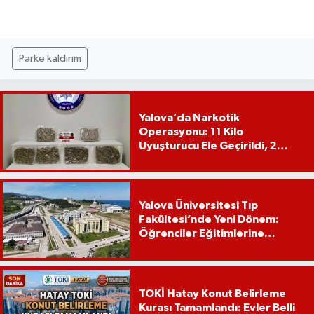
Parke kaldırım
Yalova’da Narkotik
Operasyonu: 11 Kilo
Uyuşturucu Ele Geçirildi, 2
Şüpheli Tutuklandı
Yalova Üniversitesi Tıp
Fakültesi’nde Yeni Dönem:
Öğrenciler Eğitimlerine
Yalova’da Başlayacak
TOKİ Hatay Konut Belirleme
Kurası Tamamlandı: Evler Belli