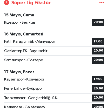
Süper Lig Fikstür
15 Mayıs, Cuma
Rizespor - Beşiktaş
20:00
16 Mayıs, Cumartesi
Fatih Karagümrük - Alanyaspor
17:00
Gaziantep FK - Başakşehir
20:00
Samsunspor - Göztepe
20:00
17 Mayıs, Pazar
Kayserispor - Konyaspor
17:00
Fenerbahçe - Eyüpspor
20:00
Trabzonspor - Gençlerbirliği S.K.
20:00
Kasımpaşa - Galatasaray
20:00