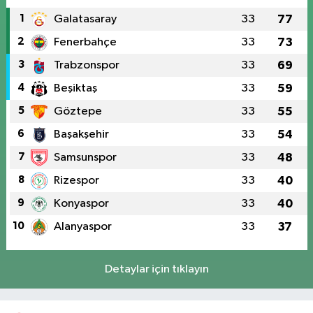
1
Galatasaray
33
77
2
Fenerbahçe
33
73
3
Trabzonspor
33
69
4
Beşiktaş
33
59
5
Göztepe
33
55
6
Başakşehir
33
54
7
Samsunspor
33
48
8
Rizespor
33
40
9
Konyaspor
33
40
10
Alanyaspor
33
37
Detaylar için tıklayın