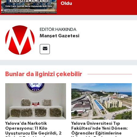
Oldu
EDITÖR HAKKINDA
Manşet Gazetesi
Bunlar da ilginizi çekebilir
Yalova’da Narkotik
Yalova Üniversitesi Tıp
Operasyonu: 11 Kilo
Fakültesi’nde Yeni Dönem:
Uyuşturucu Ele Geçirildi, 2
Öğrenciler Eğitimlerine