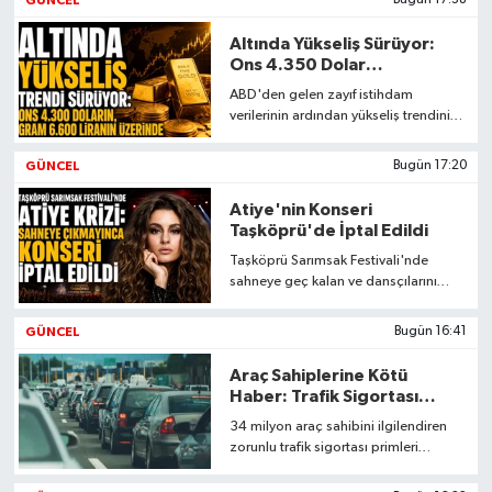
GÜNCEL
Bugün 17:38
Altında Yükseliş Sürüyor:
Ons 4.350 Dolar
Seviyesinde
ABD'den gelen zayıf istihdam
verilerinin ardından yükseliş trendini
sürdüren altında ons 4.300 doların
üzerinde tutunurken, gram altın
GÜNCEL
Bugün 17:20
6.680 lirayı gördü.
Atiye'nin Konseri
Taşköprü'de İptal Edildi
Taşköprü Sarımsak Festivali'nde
sahneye geç kalan ve dansçılarını
bekleyen Atiye'nin konseri iptal
edildi, vatandaşlar yuhaladı.
GÜNCEL
Bugün 16:41
Araç Sahiplerine Kötü
Haber: Trafik Sigortası
Primlerine Zam Geldi
34 milyon araç sahibini ilgilendiren
zorunlu trafik sigortası primleri
güncellendi. Otobüs sigortası 408
bin liraya yükseldi.