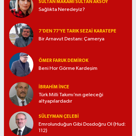
SULTAN MAKAMI SULTAN AKSOY
Sağlıkta Neredeyiz?
7'DEN 77'YE TARIK SEZAI KARATEPE
Bir Arnavut Destanı: Çamerya
ÖMER FARUK DEMIROK
Beni Hor Görme Kardeşim
İBRAHIM İNCE
Türk Milli Takımı’nın geleceği
altyapılardadır
SÜLEYMAN ÇELEBI
Emrolunduğun Gibi Dosdoğru Ol (Hud:
112)