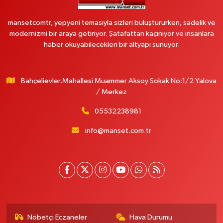
mansetcomtr, yepyeni temasıyla sizleri buluştururken, sadelik ve
modernizmi bir araya getiriyor. Şatafattan kaçınıyor ve insanlara
haber okuyabilecekleri bir altyapı sunuyor.
Bahçelievler.Mahallesi Muammer Aksoy Sokak No:1/2 Yalova
/ Merkez
05532238981
info@manset.com.tr
Nöbetçi Eczaneler
Hava Durumu