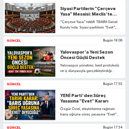
Siyasi Partilerin "Çerçeve
Yaşam
Yasa" Mesaisi: Meclis'te
Kritik Gün
"Çerçeve Yasa" teklifi TBMM Genel
Kurulu'nda. Siyasi partilerin "Evet",
"Hayır" ve "Çekimser" oyları netleşti.
Detaylar haberimizde.
GÜNCEL
Bugün 18:06
Yalovaspor'a Yeni Sezon
Öncesi Güçlü Destek
Yalovaspor yönetimi, kent protokolü
ve iş dünyasıyla gerçekleştirdiği
ziyaretlerde önemli sponsorluk
destekleri alarak güç depoladı.
GÜNCEL
Bugün 17:55
YENİ Parti'den Süreç
Yasasına "Evet" Kararı
Özgür Özel, eleştirilerine rağmen
barış uğruna süreç yasasına "Evet"
diyeceklerini açıklarken,
milletvekillerinin bölge
GÜNCEL
Bugün 17:54