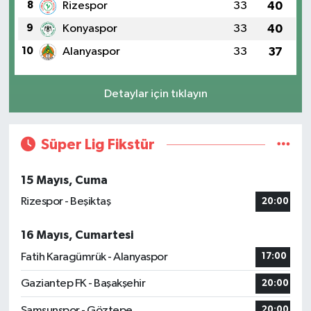
8
Rizespor
33
40
9
Konyaspor
33
40
10
Alanyaspor
33
37
Detaylar için tıklayın
Süper Lig Fikstür
15 Mayıs, Cuma
Rizespor - Beşiktaş
20:00
16 Mayıs, Cumartesi
Fatih Karagümrük - Alanyaspor
17:00
Gaziantep FK - Başakşehir
20:00
Samsunspor - Göztepe
20:00