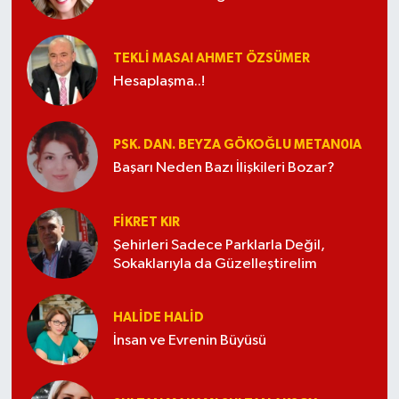
TEKLI MASA! AHMET ÖZSÜMER
Hesaplaşma..!
PSK. DAN. BEYZA GÖKOĞLU METAN0IA
Başarı Neden Bazı İlişkileri Bozar?
FIKRET KIR
Şehirleri Sadece Parklarla Değil,
Sokaklarıyla da Güzelleştirelim
HALIDE HALID
İnsan ve Evrenin Büyüsü