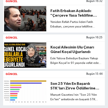
GÜNCEL
Bugün 16:32
Fatih Erbakan Açıkladı:
"Çerçeve Yasa Teklifine
Hayır Demeyi Doğru
Yeniden Refah Partisi lideri Fatih
Bulmuyoruz"
Erbakan, çerçeve yasa teklifine
çekimser oy vereceklerini açıkladı.
Detaylar haberimizde.
GÜNCEL
Bugün 16:25
Koçal Ailesinin Ulu Çınarı
Günel Koçal Uğurlandı
Eski Yalova Belediye Başkanı Yakup
Bilgin Koçal'ın 91 yaşında vefat eden
annesi Günel Koçal, Yalova'da
düzenlenen cenaze töreniyle toprağa
GÜNCEL
Bugün 15:44
verildi.
Son 25 Yılın En Başarılı
STK'ları Zirve Ödüllerine
Kavuşuyor
Manşet Gazetesi'nin "Son 25 Yılın
En'leri" anketinde en başarılı STK
TEMA Vakfı Yalova Temsilciliği seçildi.