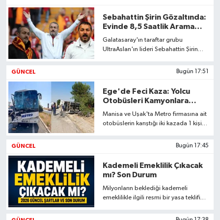
hassasiyetleriyle oy kullanacağını
belirtti.
Sebahattin Şirin Gözaltında:
Evinde 8,5 Saatlik Arama
Yapıldı
Galatasaray'ın taraftar grubu
UltraAslan'ın lideri Sebahattin Şirin
gözaltına alındı. Evinde 65 milyon TL
değerinde servet bulundu.
GÜNCEL
Bugün 17:51
Ege'de Feci Kaza: Yolcu
Otobüsleri Kamyonlara
Çarptı
Manisa ve Uşak'ta Metro firmasına ait
otobüslerin karıştığı iki kazada 1 kişi
hayatını kaybetti, 15 kişi yaralandı.
Detaylar haberimizde.
GÜNCEL
Bugün 17:45
Kademeli Emeklilik Çıkacak
mı? Son Durum
Milyonların beklediği kademeli
emeklilikle ilgili resmi bir yasa teklifi
bulunmazken, dolaşımdaki tabloların
resmiyet taşımadığı belirtiliyor.