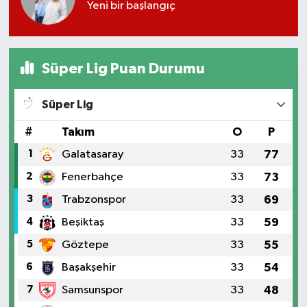
Yeni bir başlangıç
Süper Lig Puan Durumu
Süper Lig
#
Takım
O
P
1
Galatasaray
33
77
2
Fenerbahçe
33
73
3
Trabzonspor
33
69
4
Beşiktaş
33
59
5
Göztepe
33
55
6
Başakşehir
33
54
7
Samsunspor
33
48