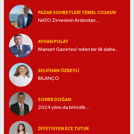
PAZAR SOHBETLERI TEMEL COŞKUN
NATO Zirvesinin Ardından...
AYHAN POLAT
Manşet Gazetesi'nden bir ilk daha...
SELVIHAN ÖZBEYLI
BİLANÇO
SONER DOĞAN
2024 yılını da bitirdik…
DIYETISYEN ECE TUTUK