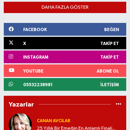
Ödüller 22 Ağustos'ta verilecek.
DAHA FAZLA GÖSTER
FACEBOOK
BEĞEN
X
TAKIP ET
INSTAGRAM
TAKIP ET
YOUTUBE
ABONE OL
05532238981
İLETIŞIM
Yazarlar
CANAN AVCILAR
25 Yıllık Bir Emeğin En Anlamlı Finali...