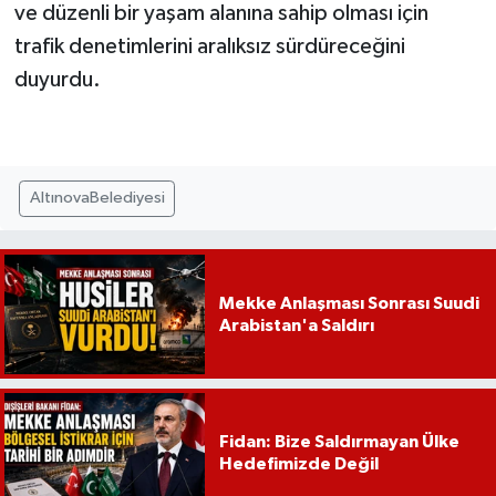
ve düzenli bir yaşam alanına sahip olması için
trafik denetimlerini aralıksız sürdüreceğini
duyurdu.
AltınovaBelediyesi
Mekke Anlaşması Sonrası Suudi
Arabistan'a Saldırı
Fidan: Bize Saldırmayan Ülke
Hedefimizde Değil