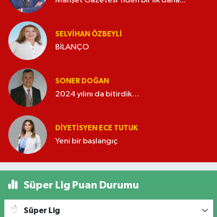
Manşet Gazetesi'nden bir ilk daha...
SELVIHAN ÖZBEYLI
BİLANÇO
SONER DOĞAN
2024 yılını da bitirdik…
DIYETISYEN ECE TUTUK
Yeni bir başlangıç
Süper Lig Puan Durumu
Süper Lig