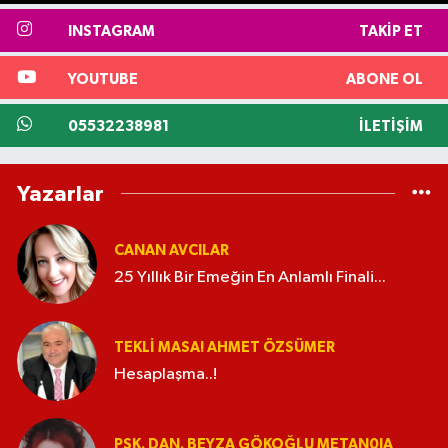
INSTAGRAM
TAKIP ET
YOUTUBE
ABONE OL
05532238981
İLETIŞIM
Yazarlar
CANAN AVCILAR
25 Yıllık Bir Emeğin En Anlamlı Finali...
TEKLI MASA! AHMET ÖZSÜMER
Hesaplaşma..!
PSK. DAN. BEYZA GÖKOĞLU METAN0IA