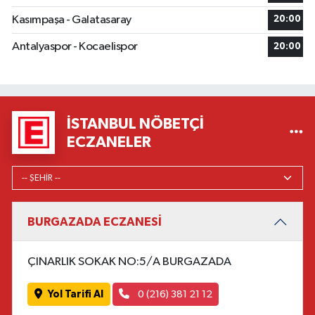
Kasımpaşa - Galatasaray
20:00
Antalyaspor - Kocaelispor
20:00
İSTANBUL NÖBETÇI
ECZANELER
BURGAZADA ECZANESİ
ÇINARLIK SOKAK NO:5/A BURGAZADA
Yol Tarifi Al
0 (216) 381 21 12