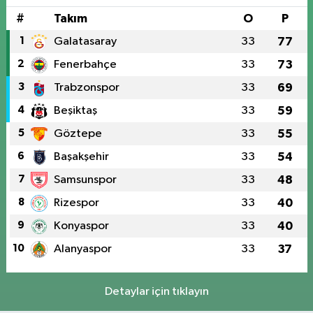
#
Takım
O
P
1
Galatasaray
33
77
2
Fenerbahçe
33
73
3
Trabzonspor
33
69
4
Beşiktaş
33
59
5
Göztepe
33
55
6
Başakşehir
33
54
7
Samsunspor
33
48
8
Rizespor
33
40
9
Konyaspor
33
40
10
Alanyaspor
33
37
Detaylar için tıklayın