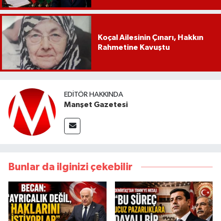
Koçal Ailesinin Çınarı, Hakkın
Rahmetine Kavuştu
EDITÖR HAKKINDA
Manşet Gazetesi
Bunlar da ilginizi çekebilir