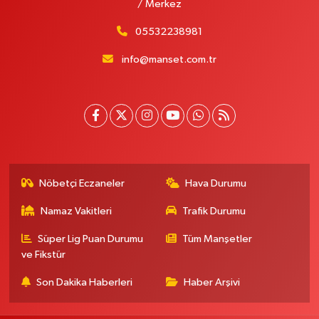
/ Merkez
05532238981
info@manset.com.tr
Nöbetçi Eczaneler
Hava Durumu
Namaz Vakitleri
Trafik Durumu
Süper Lig Puan Durumu
Tüm Manşetler
ve Fikstür
Son Dakika Haberleri
Haber Arşivi