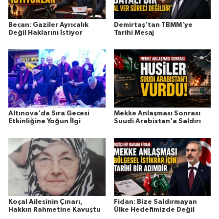
Becan: Gaziler Ayrıcalık
Demirtaş'tan TBMM'ye
Değil Haklarını İstiyor
Tarihi Mesaj
Altınova'da Sıra Gecesi
Mekke Anlaşması Sonrası
Etkinliğine Yoğun İlgi
Suudi Arabistan'a Saldırı
Koçal Ailesinin Çınarı,
Fidan: Bize Saldırmayan
Hakkın Rahmetine Kavuştu
Ülke Hedefimizde Değil