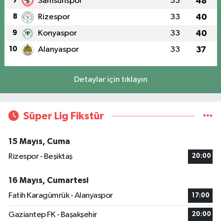
7
Samsunspor
33
48
8
Rizespor
33
40
9
Konyaspor
33
40
10
Alanyaspor
33
37
Detaylar için tıklayın
Süper Lig Fikstür
15 Mayıs, Cuma
Rizespor - Beşiktaş
20:00
16 Mayıs, Cumartesi
Fatih Karagümrük - Alanyaspor
17:00
Gaziantep FK - Başakşehir
20:00