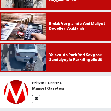
Duygulandırdı
Emlak Vergisinde Yeni Maliyet
Bedelleri Açıklandı
Yalova'da Park Yeri Kavgası:
Sandalyeyle Parkı Engelledi!
EDITÖR HAKKINDA
Manşet Gazetesi