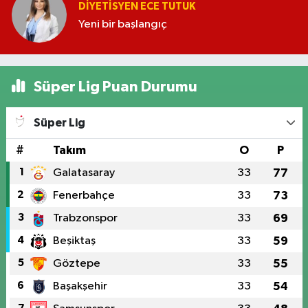
DIYETISYEN ECE TUTUK
Yeni bir başlangıç
Süper Lig Puan Durumu
Süper Lig
#
Takım
O
P
1
Galatasaray
33
77
2
Fenerbahçe
33
73
3
Trabzonspor
33
69
4
Beşiktaş
33
59
5
Göztepe
33
55
6
Başakşehir
33
54