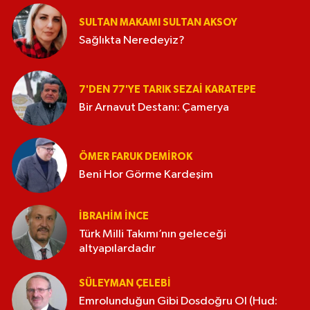
SULTAN MAKAMI SULTAN AKSOY
Sağlıkta Neredeyiz?
7'DEN 77'YE TARIK SEZAI KARATEPE
Bir Arnavut Destanı: Çamerya
ÖMER FARUK DEMIROK
Beni Hor Görme Kardeşim
İBRAHIM İNCE
Türk Milli Takımı’nın geleceği
altyapılardadır
SÜLEYMAN ÇELEBI
Emrolunduğun Gibi Dosdoğru Ol (Hud: