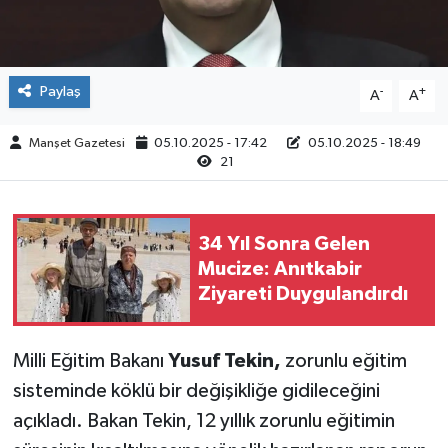
Paylaş
-
+
A
A
Manşet Gazetesi
05.10.2025 - 17:42
05.10.2025 - 18:49
21
34 Yıl Sonra Gelen
Mucize: Anıtkabir
Ziyareti Duygulandırdı
Milli Eğitim Bakanı
Yusuf Tekin,
zorunlu eğitim
sisteminde köklü bir değişikliğe gidileceğini
açıkladı. Bakan Tekin, 12 yıllık zorunlu eğitimin