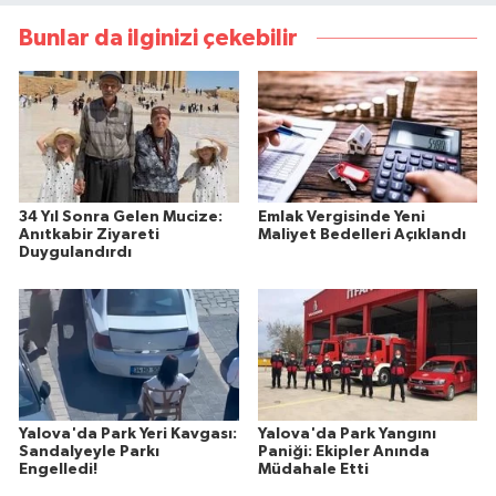
Bunlar da ilginizi çekebilir
34 Yıl Sonra Gelen Mucize:
Emlak Vergisinde Yeni
Anıtkabir Ziyareti
Maliyet Bedelleri Açıklandı
Duygulandırdı
Yalova'da Park Yeri Kavgası:
Yalova'da Park Yangını
Sandalyeyle Parkı
Paniği: Ekipler Anında
Engelledi!
Müdahale Etti