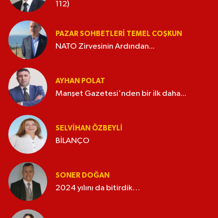
112)
PAZAR SOHBETLERI TEMEL COŞKUN
NATO Zirvesinin Ardından...
AYHAN POLAT
Manşet Gazetesi'nden bir ilk daha...
SELVIHAN ÖZBEYLI
BİLANÇO
SONER DOĞAN
2024 yılını da bitirdik…