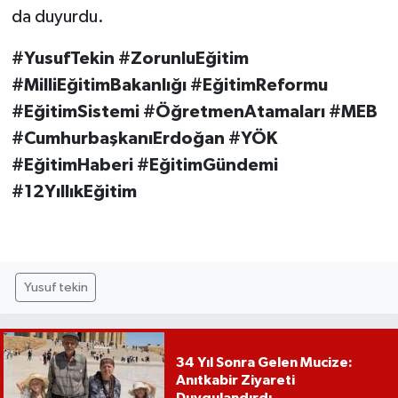
da duyurdu.
#YusufTekin #ZorunluEğitim
#MilliEğitimBakanlığı #EğitimReformu
#EğitimSistemi #ÖğretmenAtamaları #MEB
#CumhurbaşkanıErdoğan #YÖK
#EğitimHaberi #EğitimGündemi
#12YıllıkEğitim
Yusuf tekin
34 Yıl Sonra Gelen Mucize:
Anıtkabir Ziyareti