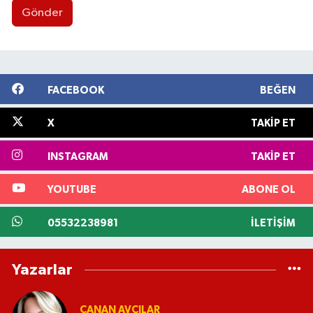
Gönder
FACEBOOK
BEĞEN
X
TAKIP ET
INSTAGRAM
TAKIP ET
YOUTUBE
ABONE OL
05532238981
İLETIŞIM
Yazarlar
CANAN AVCILAR