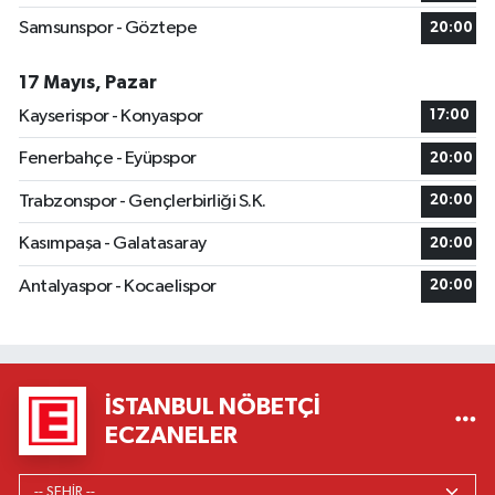
Samsunspor - Göztepe
20:00
17 Mayıs, Pazar
Kayserispor - Konyaspor
17:00
Fenerbahçe - Eyüpspor
20:00
Trabzonspor - Gençlerbirliği S.K.
20:00
Kasımpaşa - Galatasaray
20:00
Antalyaspor - Kocaelispor
20:00
İSTANBUL NÖBETÇI
ECZANELER