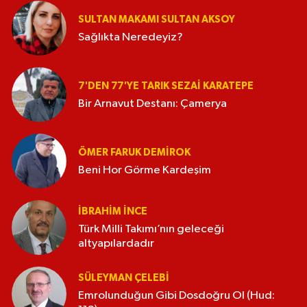
SULTAN MAKAMI SULTAN AKSOY
Sağlıkta Neredeyiz?
7'DEN 77'YE TARIK SEZAI KARATEPE
Bir Arnavut Destanı: Çamerya
ÖMER FARUK DEMIROK
Beni Hor Görme Kardeşim
İBRAHIM İNCE
Türk Milli Takımı’nın geleceği
altyapılardadır
SÜLEYMAN ÇELEBI
Emrolunduğun Gibi Dosdoğru Ol (Hud: