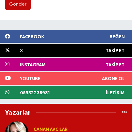
Gönder
FACEBOOK
BEĞEN
X
TAKIP ET
INSTAGRAM
TAKIP ET
YOUTUBE
ABONE OL
05532238981
İLETIŞIM
Yazarlar
CANAN AVCILAR