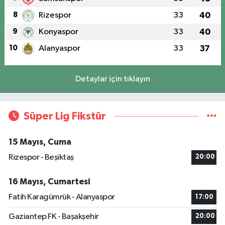
8
Rizespor
33
40
9
Konyaspor
33
40
10
Alanyaspor
33
37
Detaylar için tıklayın
Süper Lig Fikstür
15 Mayıs, Cuma
Rizespor - Beşiktaş
20:00
16 Mayıs, Cumartesi
Fatih Karagümrük - Alanyaspor
17:00
Gaziantep FK - Başakşehir
20:00