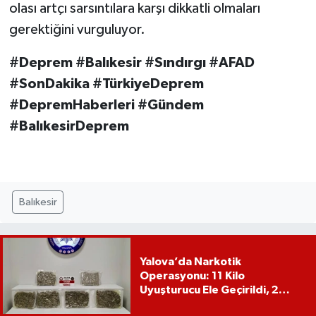
olası artçı sarsıntılara karşı dikkatli olmaları
gerektiğini vurguluyor.
#Deprem #Balıkesir #Sındırgı #AFAD
#SonDakika #TürkiyeDeprem
#DepremHaberleri #Gündem
#BalıkesirDeprem
Balıkesir
Yalova’da Narkotik
Operasyonu: 11 Kilo
Uyuşturucu Ele Geçirildi, 2
Şüpheli Tutuklandı