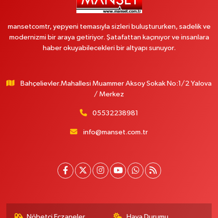
mansetcomtr, yepyeni temasıyla sizleri buluştururken, sadelik ve
modernizmi bir araya getiriyor. Şatafattan kaçınıyor ve insanlara
haber okuyabilecekleri bir altyapı sunuyor.
Bahçelievler.Mahallesi Muammer Aksoy Sokak No:1/2 Yalova
/ Merkez
05532238981
info@manset.com.tr
Nöbetçi Eczaneler
Hava Durumu