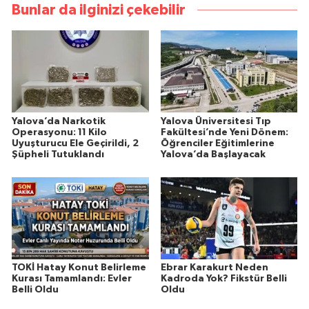
Bunlar da ilginizi çekebilir
Yalova’da Narkotik
Yalova Üniversitesi Tıp
Operasyonu: 11 Kilo
Fakültesi’nde Yeni Dönem:
Uyuşturucu Ele Geçirildi, 2
Öğrenciler Eğitimlerine
Şüpheli Tutuklandı
Yalova’da Başlayacak
TOKİ Hatay Konut Belirleme
Ebrar Karakurt Neden
Kurası Tamamlandı: Evler
Kadroda Yok? Fikstür Belli
Belli Oldu
Oldu