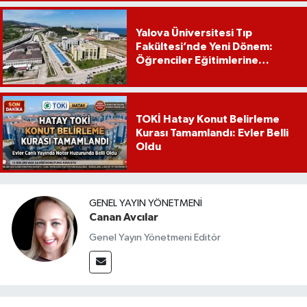
Yalova Üniversitesi Tıp
Fakültesi’nde Yeni Dönem:
Öğrenciler Eğitimlerine
Yalova’da Başlayacak
TOKİ Hatay Konut Belirleme
Kurası Tamamlandı: Evler Belli
Oldu
GENEL YAYIN YÖNETMENI
Canan Avcılar
Genel Yayın Yönetmeni Editör