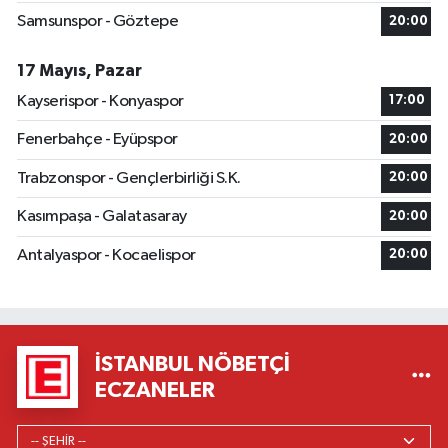
Samsunspor - Göztepe
20:00
17 Mayıs, Pazar
Kayserispor - Konyaspor
17:00
Fenerbahçe - Eyüpspor
20:00
Trabzonspor - Gençlerbirliği S.K.
20:00
Kasımpaşa - Galatasaray
20:00
Antalyaspor - Kocaelispor
20:00
İSTANBUL NÖBETÇI
ECZANELER