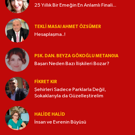
25 Yıllık Bir Emeğin En Anlamlı Finali...
TEKLI MASA! AHMET ÖZSÜMER
Hesaplaşma..!
PSK. DAN. BEYZA GÖKOĞLU METAN0IA
Başarı Neden Bazı İlişkileri Bozar?
FIKRET KIR
Şehirleri Sadece Parklarla Değil,
Sokaklarıyla da Güzelleştirelim
HALIDE HALID
İnsan ve Evrenin Büyüsü