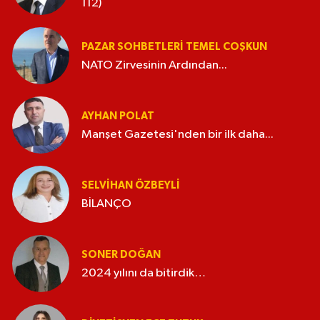
112)
PAZAR SOHBETLERI TEMEL COŞKUN
NATO Zirvesinin Ardından...
AYHAN POLAT
Manşet Gazetesi'nden bir ilk daha...
SELVIHAN ÖZBEYLI
BİLANÇO
SONER DOĞAN
2024 yılını da bitirdik…