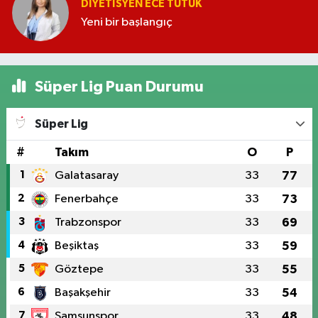
DIYETISYEN ECE TUTUK
Yeni bir başlangıç
Süper Lig Puan Durumu
Süper Lig
#
Takım
O
P
1
Galatasaray
33
77
2
Fenerbahçe
33
73
3
Trabzonspor
33
69
4
Beşiktaş
33
59
5
Göztepe
33
55
6
Başakşehir
33
54
7
Samsunspor
33
48