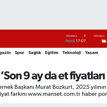
İkindi
17:07
gazin
Spor
Sağlık
Eğitim
Teknoloji
Yaşam
Son 9 ay da et fiyatları
rnek Başkanı Murat Bozkurt, 2025 yılının ba
fiyat farkını www.manset.com.tr haber por