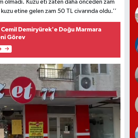
am olmadı. Kuzu eti zaten daha önceden zam
 kuzu etine gelen zam 50 TL civarında oldu.’’
 Cemil Demiryürek'e Doğu Marmara
ni Görev
e