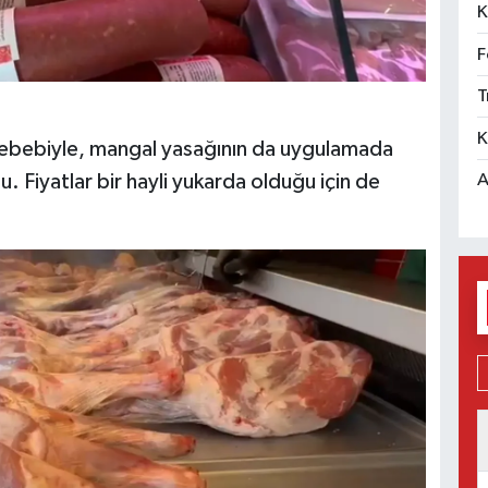
K
F
T
K
sebebiyle, mangal yasağının da uygulamada
du. Fiyatlar bir hayli yukarda olduğu için de
A