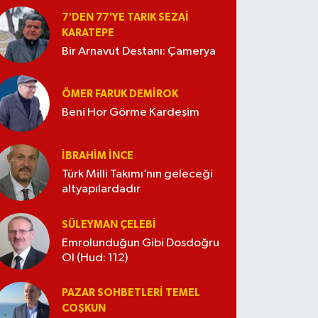
7'DEN 77'YE TARIK SEZAI
KARATEPE
Bir Arnavut Destanı: Çamerya
ÖMER FARUK DEMIROK
Beni Hor Görme Kardeşim
İBRAHIM İNCE
Türk Milli Takımı’nın geleceği
altyapılardadır
SÜLEYMAN ÇELEBI
Emrolunduğun Gibi Dosdoğru
Ol (Hud: 112)
PAZAR SOHBETLERI TEMEL
COŞKUN