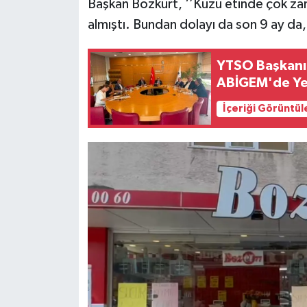
Başkan Bozkurt, ‘’Kuzu etinde çok z
almıştı. Bundan dolayı da son 9 ay da,
YTSO Başkanı
ABİGEM'de Ye
İçeriği Görüntül