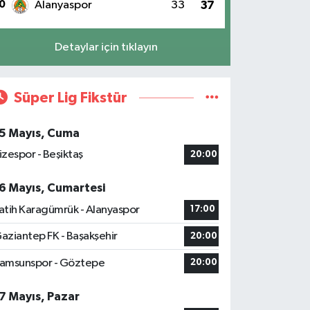
0
Alanyaspor
33
37
Detaylar için tıklayın
Süper Lig Fikstür
5 Mayıs, Cuma
izespor - Beşiktaş
20:00
6 Mayıs, Cumartesi
atih Karagümrük - Alanyaspor
17:00
aziantep FK - Başakşehir
20:00
amsunspor - Göztepe
20:00
7 Mayıs, Pazar