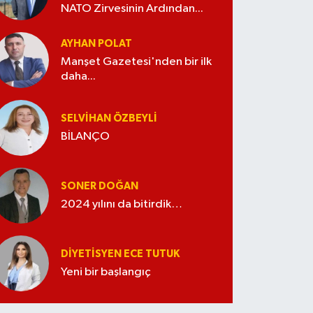
NATO Zirvesinin Ardından...
AYHAN POLAT
Manşet Gazetesi'nden bir ilk
daha...
SELVIHAN ÖZBEYLI
BİLANÇO
SONER DOĞAN
2024 yılını da bitirdik…
DIYETISYEN ECE TUTUK
Yeni bir başlangıç