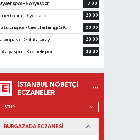
ayserispor - Konyaspor
17:00
enerbahçe - Eyüpspor
20:00
rabzonspor - Gençlerbirliği S.K.
20:00
asımpaşa - Galatasaray
20:00
ntalyaspor - Kocaelispor
20:00
İSTANBUL NÖBETÇI
ECZANELER
BURGAZADA ECZANESİ