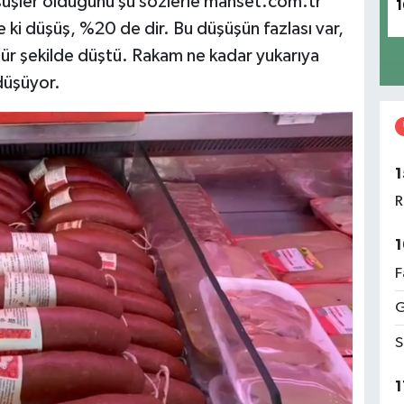
üşler olduğunu şu sözlerle manset.com.tr
1
e ki düşüş, %20 de dir. Bu düşüşün fazlası var,
nür şekilde düştü. Rakam ne kadar yukarıya
 düşüyor.
1
R
1
F
G
S
1