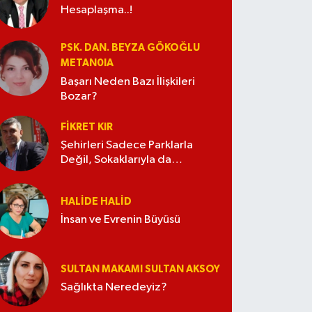
Hesaplaşma..!
PSK. DAN. BEYZA GÖKOĞLU
METAN0IA
Başarı Neden Bazı İlişkileri
Bozar?
FIKRET KIR
Şehirleri Sadece Parklarla
Değil, Sokaklarıyla da
Güzelleştirelim
HALIDE HALID
İnsan ve Evrenin Büyüsü
SULTAN MAKAMI SULTAN AKSOY
Sağlıkta Neredeyiz?