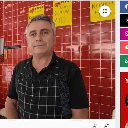
-
+
A
A