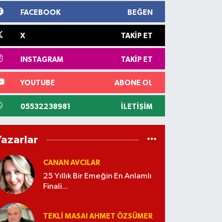
FACEBOOK
BEĞEN
X
TAKIP ET
INSTAGRAM
TAKIP ET
YOUTUBE
ABONE OL
05532238981
İLETIŞIM
Yazarlar
CANAN AVCILAR
25 Yıllık Bir Emeğin En Anlamlı
Finali...
TEKLI MASA! AHMET ÖZSÜMER