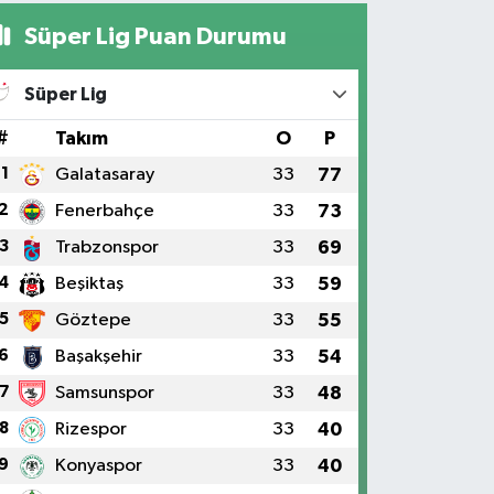
Süper Lig Puan Durumu
Süper Lig
#
Takım
O
P
1
Galatasaray
33
77
2
Fenerbahçe
33
73
3
Trabzonspor
33
69
4
Beşiktaş
33
59
5
Göztepe
33
55
6
Başakşehir
33
54
7
Samsunspor
33
48
8
Rizespor
33
40
9
Konyaspor
33
40