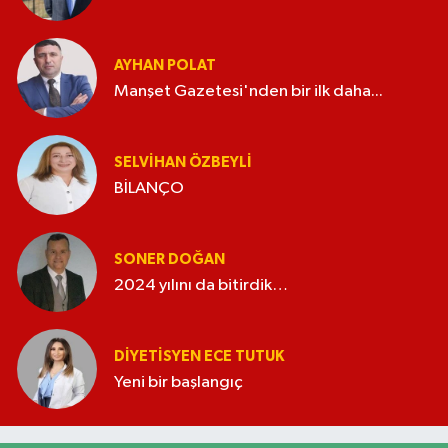
AYHAN POLAT
Manşet Gazetesi'nden bir ilk daha...
SELVIHAN ÖZBEYLI
BİLANÇO
SONER DOĞAN
2024 yılını da bitirdik…
DIYETISYEN ECE TUTUK
Yeni bir başlangıç