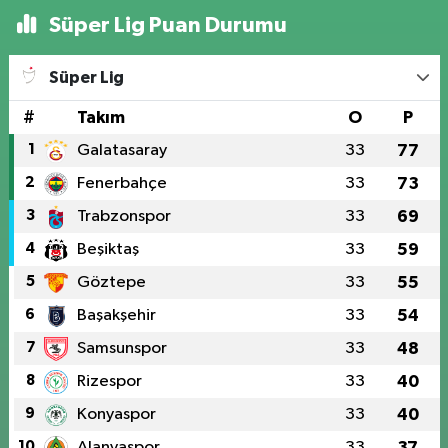
Süper Lig Puan Durumu
Süper Lig
#
Takım
O
P
1
Galatasaray
33
77
2
Fenerbahçe
33
73
3
Trabzonspor
33
69
4
Beşiktaş
33
59
5
Göztepe
33
55
6
Başakşehir
33
54
7
Samsunspor
33
48
8
Rizespor
33
40
9
Konyaspor
33
40
10
Alanyaspor
33
37