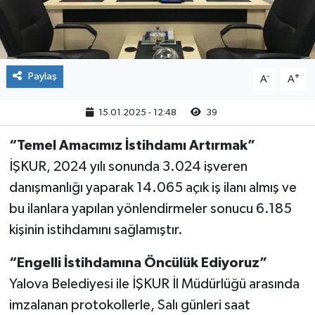
Paylaş
-
+
A
A
15.01.2025 - 12:48
39
“Temel Amacımız İstihdamı Artırmak”
İŞKUR, 2024 yılı sonunda 3.024 işveren
danışmanlığı yaparak 14.065 açık iş ilanı almış ve
bu ilanlara yapılan yönlendirmeler sonucu 6.185
kişinin istihdamını sağlamıştır.
“Engelli İstihdamına Öncülük Ediyoruz”
Yalova Belediyesi ile İŞKUR İl Müdürlüğü arasında
imzalanan protokollerle, Salı günleri saat