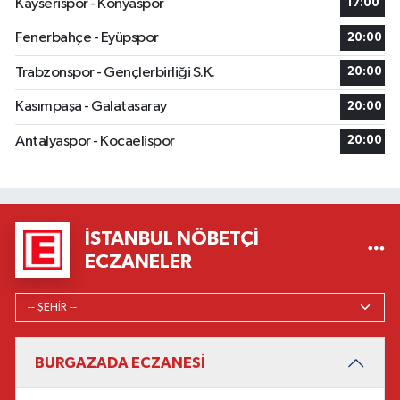
Kayserispor - Konyaspor
17:00
Fenerbahçe - Eyüpspor
20:00
Trabzonspor - Gençlerbirliği S.K.
20:00
Kasımpaşa - Galatasaray
20:00
Antalyaspor - Kocaelispor
20:00
İSTANBUL NÖBETÇI
ECZANELER
BURGAZADA ECZANESİ