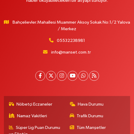
haber okuyabilecekleri bir altyapı sunuyor.
Bahçelievler.Mahallesi Muammer Aksoy Sokak No:1/2 Yalova
/ Merkez
05532238981
info@manset.com.tr
Nöbetçi Eczaneler
Hava Durumu
Namaz Vakitleri
Trafik Durumu
Süper Lig Puan Durumu
Tüm Manşetler