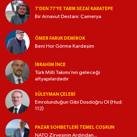
7'DEN 77'YE TARIK SEZAI KARATEPE
Bir Arnavut Destanı: Çamerya
ÖMER FARUK DEMIROK
Beni Hor Görme Kardeşim
İBRAHIM İNCE
Türk Milli Takımı’nın geleceği
altyapılardadır
SÜLEYMAN ÇELEBI
Emrolunduğun Gibi Dosdoğru Ol (Hud:
112)
PAZAR SOHBETLERI TEMEL COŞKUN
NATO Zirvesinin Ardından...