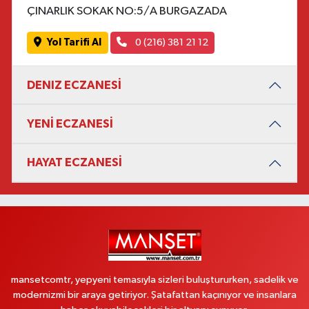
ÇINARLIK SOKAK NO:5/A BURGAZADA
Yol Tarifi Al
0 (216) 381 21 12
DENIZ ECZANESİ
YENİ ECZANESİ
HAYAT ECZANESİ
mansetcomtr, yepyeni temasıyla sizleri buluştururken, sadelik ve
modernizmi bir araya getiriyor. Şatafattan kaçınıyor ve insanlara