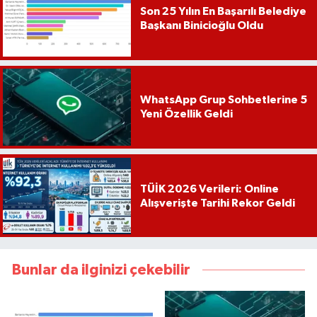
Son 25 Yılın En Başarılı Belediye
Başkanı Binicioğlu Oldu
WhatsApp Grup Sohbetlerine 5
Yeni Özellik Geldi
TÜİK 2026 Verileri: Online
Alışverişte Tarihi Rekor Geldi
Bunlar da ilginizi çekebilir