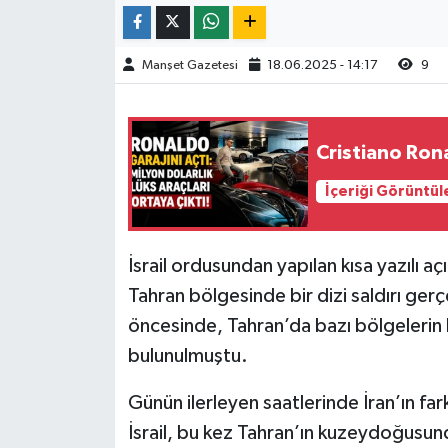
Manşet Gazetesi
18.06.2025 - 14:17
9
Cristiano Ron
İçeriği Görüntül
İsrail ordusundan yapılan kısa yazılı a
Tahran bölgesinde bir dizi saldırı gerçe
öncesinde, Tahran’da bazı bölgelerin b
bulunulmuştu.
Günün ilerleyen saatlerinde İran’ın fark
İsrail, bu kez Tahran’ın kuzeydoğusun