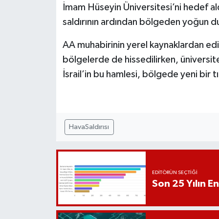
İmam Hüseyin Üniversitesi’ni hedef al
saldırının ardından bölgeden yoğun dum
AA muhabirinin yerel kaynaklardan edind
bölgelerde de hissedilirken, üniversit
İsrail’in bu hamlesi, bölgede yeni bir tı
HavaSaldırısı
EDITÖRÜN SEÇTIĞI
Son 25 Yılın En