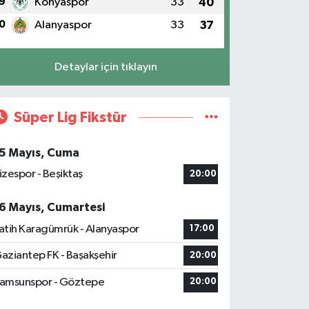
9
Konyaspor
33
40
0
Alanyaspor
33
37
Detaylar için tıklayın
Süper Lig Fikstür
5 Mayıs, Cuma
izespor - Beşiktaş
20:00
6 Mayıs, Cumartesi
atih Karagümrük - Alanyaspor
17:00
aziantep FK - Başakşehir
20:00
amsunspor - Göztepe
20:00