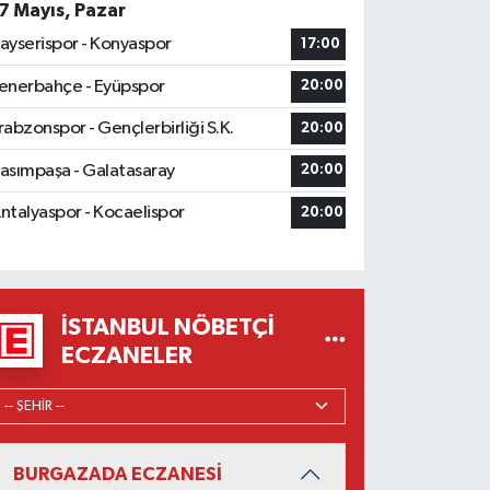
7 Mayıs, Pazar
ayserispor - Konyaspor
17:00
enerbahçe - Eyüpspor
20:00
rabzonspor - Gençlerbirliği S.K.
20:00
asımpaşa - Galatasaray
20:00
ntalyaspor - Kocaelispor
20:00
İSTANBUL NÖBETÇI
ECZANELER
BURGAZADA ECZANESİ