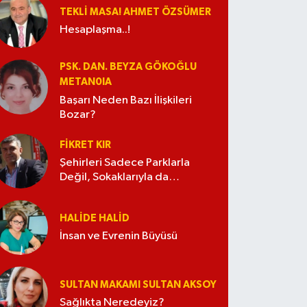
TEKLI MASA! AHMET ÖZSÜMER
Hesaplaşma..!
PSK. DAN. BEYZA GÖKOĞLU
METAN0IA
Başarı Neden Bazı İlişkileri
Bozar?
FIKRET KIR
Şehirleri Sadece Parklarla
Değil, Sokaklarıyla da
Güzelleştirelim
HALIDE HALID
İnsan ve Evrenin Büyüsü
SULTAN MAKAMI SULTAN AKSOY
Sağlıkta Neredeyiz?