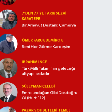
7'DEN 77'YE TARIK SEZAI
KARATEPE
Bir Arnavut Destanı: Çamerya
ÖMER FARUK DEMIROK
Beni Hor Görme Kardeşim
İBRAHIM İNCE
Türk Milli Takımı’nın geleceği
altyapılardadır
SÜLEYMAN ÇELEBI
Emrolunduğun Gibi Dosdoğru
Ol (Hud: 112)
PAZAR SOHBETLERI TEMEL