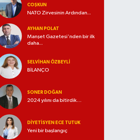
COŞKUN
NATO Zirvesinin Ardından...
AYHAN POLAT
Manşet Gazetesi'nden bir ilk
daha...
SELVIHAN ÖZBEYLI
BİLANÇO
SONER DOĞAN
2024 yılını da bitirdik…
DIYETISYEN ECE TUTUK
Yeni bir başlangıç