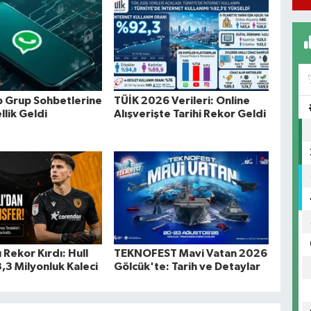
 Grup Sohbetlerine
TÜİK 2026 Verileri: Online
llik Geldi
Alışverişte Tarihi Rekor Geldi
ı Rekor Kırdı: Hull
TEKNOFEST Mavi Vatan 2026
,3 Milyonluk Kaleci
Gölcük'te: Tarih ve Detaylar