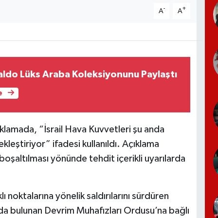
-
+
A
A
aldo Lüks Araba Koleksiyonunu Paylaştı
e
çıklamada, “İsrail Hava Kuvvetleri şu anda
kleştiriyor” ifadesi kullanıldı. Açıklama
oşaltılması yönünde tehdit içerikli uyarılarda
lı noktalarına yönelik saldırılarını sürdüren
da bulunan Devrim Muhafızları Ordusu’na bağlı