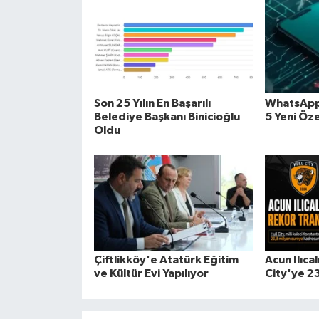
Son 25 Yılın En Başarılı
WhatsApp
Belediye Başkanı Binicioğlu
5 Yeni Öze
Oldu
Çiftlikköy'e Atatürk Eğitim
Acun Ilıcal
ve Kültür Evi Yapılıyor
City'ye 23