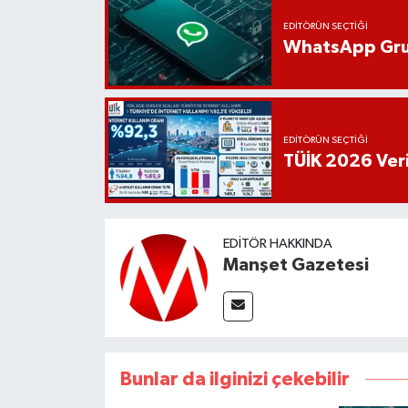
EDITÖRÜN SEÇTIĞI
WhatsApp Grup
EDITÖRÜN SEÇTIĞI
TÜİK 2026 Veril
EDITÖR HAKKINDA
Manşet Gazetesi
Bunlar da ilginizi çekebilir