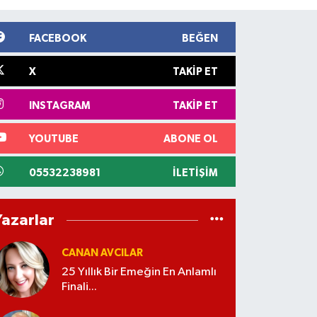
FACEBOOK
BEĞEN
X
TAKIP ET
INSTAGRAM
TAKIP ET
YOUTUBE
ABONE OL
05532238981
İLETIŞIM
Yazarlar
CANAN AVCILAR
25 Yıllık Bir Emeğin En Anlamlı
Finali...