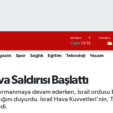
Öğle
13:15
gazin
Spor
Sağlık
Eğitim
Teknoloji
Yaşam
a Saldırısı Başlattı
lim tırmanmaya devam ederken, İsrail ordusu
ttığını duyurdu. İsrail Hava Kuvvetleri'nin
ldi.