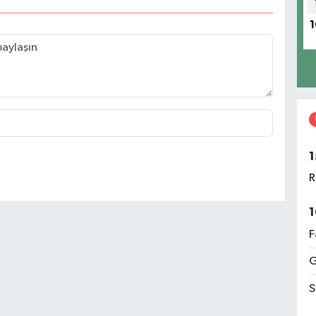
1
1
R
1
F
G
S