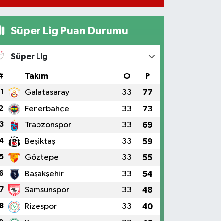
Süper Lig Puan Durumu
Süper Lig
#
Takım
O
P
1
Galatasaray
33
77
2
Fenerbahçe
33
73
3
Trabzonspor
33
69
4
Beşiktaş
33
59
5
Göztepe
33
55
6
Başakşehir
33
54
7
Samsunspor
33
48
8
Rizespor
33
40