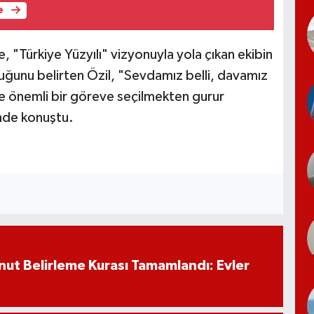
e
"Türkiye Yüzyılı" vizyonuyla yola çıkan ekibin
duğunu belirten Özil, "Sevdamız belli, davamız
le önemli bir göreve seçilmekten gurur
nde konuştu.
ut Belirleme Kurası Tamamlandı: Evler