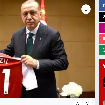
-
+
A
A