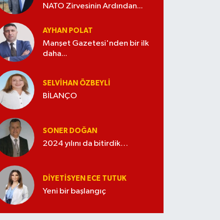
NATO Zirvesinin Ardından...
AYHAN POLAT
Manşet Gazetesi'nden bir ilk
daha...
SELVIHAN ÖZBEYLI
BİLANÇO
SONER DOĞAN
2024 yılını da bitirdik…
DIYETISYEN ECE TUTUK
Yeni bir başlangıç