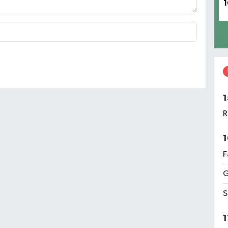
1
1
R
1
F
G
S
1