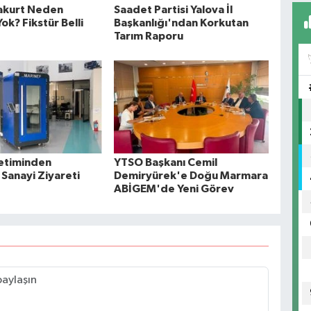
akurt Neden
Saadet Partisi Yalova İl
k? Fikstür Belli
Başkanlığı'ndan Korkutan
Tarım Raporu
etiminden
YTSO Başkanı Cemil
 Sanayi Ziyareti
Demiryürek'e Doğu Marmara
ABİGEM'de Yeni Görev