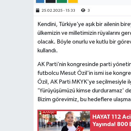
25.02.2025 - 15:33
3
Kendini, Türkiye’ye aşık bir ailenin bi
ülkemizin ve milletimizin rüyalarını g
olacak. Böyle onurlu ve kutlu bir görev
kullandı.
AK Parti’nin kongresinde parti yönetim
futbolcu Mesut Özil'in ismi ise kongre
Özil, AK Parti MKYK'ye seçilmesiyle i
'Yürüyüşümüzü kimse durduramaz' dedi 
Bizim görevimiz, bu hedeflere ulaşma
HAYAT 112 Aci
Yayında! 800 B