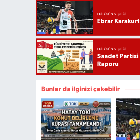
EDITÖRÜN SEÇTIĞI
Ebrar Karakurt
EDITÖRÜN SEÇTIĞI
Saadet Partisi
Raporu
Bunlar da ilginizi çekebilir