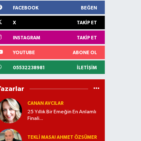
FACEBOOK
BEĞEN
X
TAKIP ET
INSTAGRAM
TAKIP ET
YOUTUBE
ABONE OL
05532238981
İLETIŞIM
Yazarlar
CANAN AVCILAR
25 Yıllık Bir Emeğin En Anlamlı
Finali...
TEKLI MASA! AHMET ÖZSÜMER