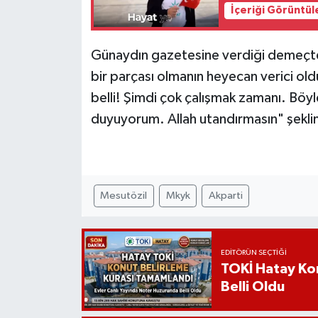
İçeriği Görüntül
Günaydın gazetesine verdiği demeçte, 
bir parçası olmanın heyecan verici ol
belli! Şimdi çok çalışmak zamanı. Böy
duyuyorum. Allah utandırmasın" şekli
Mesutözil
Mkyk
Akparti
EDITÖRÜN SEÇTIĞI
TOKİ Hatay Kon
Belli Oldu