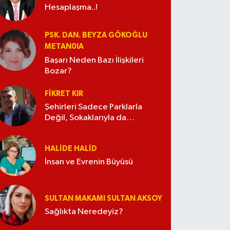
Hesaplaşma..!
PSK. DAN. BEYZA GÖKOĞLU
METAN0IA
Başarı Neden Bazı İlişkileri
Bozar?
FIKRET KIR
Şehirleri Sadece Parklarla
Değil, Sokaklarıyla da
Güzelleştirelim
HALIDE HALID
İnsan ve Evrenin Büyüsü
SULTAN MAKAMI SULTAN AKSOY
Sağlıkta Neredeyiz?