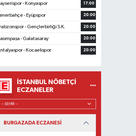
ayserispor - Konyaspor
17:00
enerbahçe - Eyüpspor
20:00
rabzonspor - Gençlerbirliği S.K.
20:00
asımpaşa - Galatasaray
20:00
ntalyaspor - Kocaelispor
20:00
İSTANBUL NÖBETÇI
ECZANELER
BURGAZADA ECZANESİ