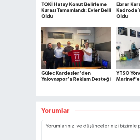
TOKİ Hatay Konut Belirleme
Ebrar Kar
Kurası Tamamlandı: Evler Belli
Kadroda Yo
Oldu
Oldu
Güleç Kardeşler'den
YTSO Yön
Yalovaspor'a Reklam Desteği
Marinef’e
Yorumlar