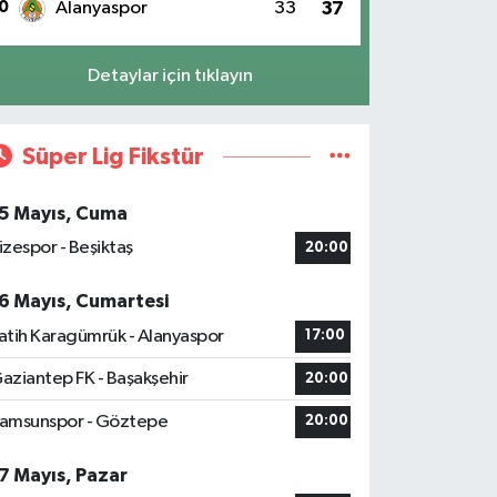
0
Alanyaspor
33
37
Detaylar için tıklayın
Süper Lig Fikstür
5 Mayıs, Cuma
izespor - Beşiktaş
20:00
6 Mayıs, Cumartesi
atih Karagümrük - Alanyaspor
17:00
aziantep FK - Başakşehir
20:00
amsunspor - Göztepe
20:00
7 Mayıs, Pazar