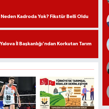
 Neden Kadroda Yok? Fikstür Belli Oldu
 Yalova İl Başkanlığı'ndan Korkutan Tarım