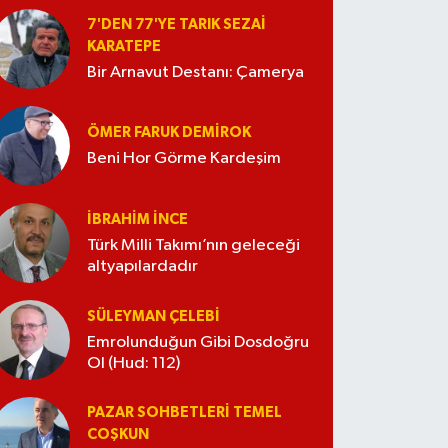
7'DEN 77'YE TARIK SEZAI
KARATEPE
Bir Arnavut Destanı: Çamerya
ÖMER FARUK DEMIROK
Beni Hor Görme Kardeşim
İBRAHIM İNCE
Türk Milli Takımı’nın geleceği
altyapılardadır
SÜLEYMAN ÇELEBI
Emrolunduğun Gibi Dosdoğru
Ol (Hud: 112)
PAZAR SOHBETLERI TEMEL
COŞKUN