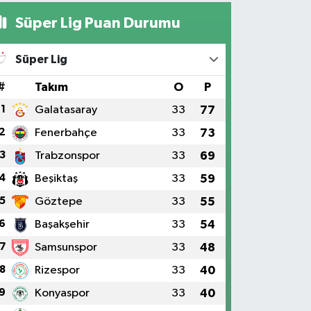
Süper Lig Puan Durumu
Süper Lig
#
Takım
O
P
1
Galatasaray
33
77
2
Fenerbahçe
33
73
3
Trabzonspor
33
69
4
Beşiktaş
33
59
5
Göztepe
33
55
6
Başakşehir
33
54
7
Samsunspor
33
48
8
Rizespor
33
40
9
Konyaspor
33
40