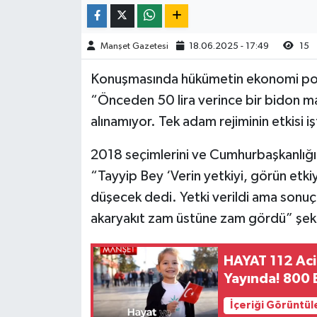
Manşet Gazetesi
18.06.2025 - 17:49
15
Konuşmasında hükümetin ekonomi polit
“Önceden 50 lira verince bir bidon mazo
alınamıyor. Tek adam rejiminin etkisi iş
2018 seçimlerini ve Cumhurbaşkanlığı
“Tayyip Bey ‘Verin yetkiyi, görün etk
düşecek dedi. Yetki verildi ama sonuç
akaryakıt zam üstüne zam gördü” şek
HAYAT 112 Aci
Yayında! 800 B
İçeriği Görüntül