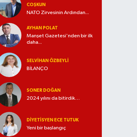
COŞKUN
NATO Zirvesinin Ardından...
AYHAN POLAT
Manşet Gazetesi'nden bir ilk
daha...
SELVIHAN ÖZBEYLI
BİLANÇO
SONER DOĞAN
2024 yılını da bitirdik…
DIYETISYEN ECE TUTUK
Yeni bir başlangıç