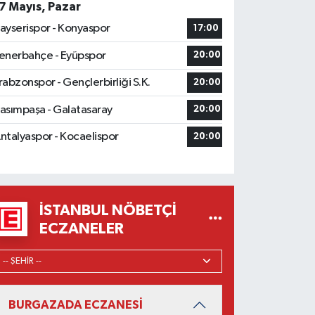
7 Mayıs, Pazar
ayserispor - Konyaspor
17:00
enerbahçe - Eyüpspor
20:00
rabzonspor - Gençlerbirliği S.K.
20:00
asımpaşa - Galatasaray
20:00
ntalyaspor - Kocaelispor
20:00
İSTANBUL NÖBETÇI
ECZANELER
BURGAZADA ECZANESİ