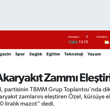
Öğle
13:15
gazin
Spor
Sağlık
Eğitim
Teknoloji
Yaşam
karyakıt Zammı Eleştiri
 partisinin TBMM Grup Toplantısı'nda dik
karyakıt zamlarını eleştiren Özel, kürsüye 
50 liralık mazot” dedi.