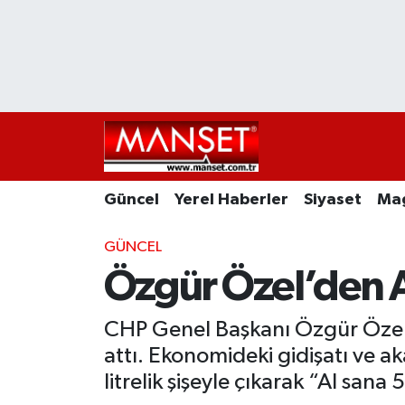
Ekonomi
Güncel
Nöbetçi Eczaneler
Kültür Sanat
Yerel Haberler
Hava Durumu
Magazin
Siyaset
Namaz Vakitleri
Güncel
Yerel Haberler
Siyaset
Ma
Sağlık
Magazin
Trafik Durumu
GÜNCEL
Spor
Spor
Süper Lig Puan Durumu ve Fikstür
Özgür Özel’den A
İletişim
Sağlık
Tüm Manşetler
CHP Genel Başkanı Özgür Özel,
Künye
Eğitim
Son Dakika Haberleri
attı. Ekonomideki gidişatı ve a
litrelik şişeyle çıkarak “Al sana 
www.manset.com.tr
Teknoloji
Haber Arşivi