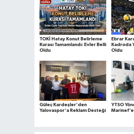
TOKİ Hatay Konut Belirleme
Ebrar Kar
Kurası Tamamlandı: Evler Belli
Kadroda Yo
Oldu
Oldu
Güleç Kardeşler'den
YTSO Yön
Yalovaspor'a Reklam Desteği
Marinef’e