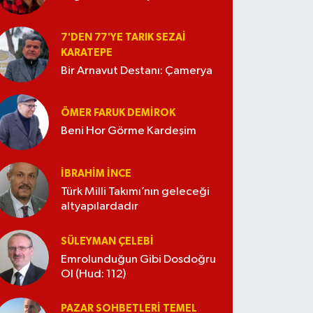
7'DEN 77'YE TARIK SEZAI
KARATEPE
Bir Arnavut Destanı: Çamerya
ÖMER FARUK DEMIROK
Beni Hor Görme Kardeşim
İBRAHIM İNCE
Türk Milli Takımı’nın geleceği
altyapılardadır
SÜLEYMAN ÇELEBI
Emrolunduğun Gibi Dosdoğru
Ol (Hud: 112)
PAZAR SOHBETLERI TEMEL