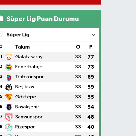
Süper Lig Puan Durumu
Süper Lig
#
Takım
O
P
1
Galatasaray
33
77
2
Fenerbahçe
33
73
3
Trabzonspor
33
69
4
Beşiktaş
33
59
5
Göztepe
33
55
6
Başakşehir
33
54
7
Samsunspor
33
48
8
Rizespor
33
40