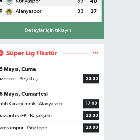
9
Konyaspor
33
40
0
Alanyaspor
33
37
Detaylar için tıklayın
Süper Lig Fikstür
5 Mayıs, Cuma
izespor - Beşiktaş
20:00
6 Mayıs, Cumartesi
atih Karagümrük - Alanyaspor
17:00
aziantep FK - Başakşehir
20:00
amsunspor - Göztepe
20:00