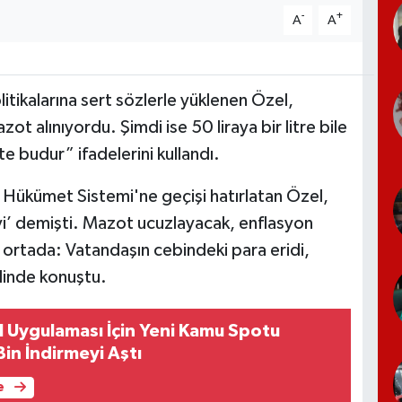
-
+
A
A
ikalarına sert sözlerle yüklenen Özel,
t alınıyordu. Şimdi ise 50 liraya bir litre bile
te budur” ifadelerini kullandı.
 Hükümet Sistemi'ne geçişi hatırlatan Özel,
iyi’ demişti. Mazot ucuzlayacak, enflasyon
 ortada: Vatandaşın cebindeki para eridi,
linde konuştu.
l Uygulaması İçin Yeni Kamu Spotu
in İndirmeyi Aştı
e