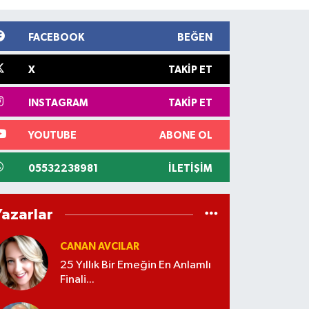
FACEBOOK
BEĞEN
X
TAKIP ET
INSTAGRAM
TAKIP ET
YOUTUBE
ABONE OL
05532238981
İLETIŞIM
Yazarlar
CANAN AVCILAR
25 Yıllık Bir Emeğin En Anlamlı
Finali...