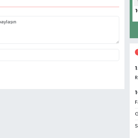
1
1
R
1
F
G
S