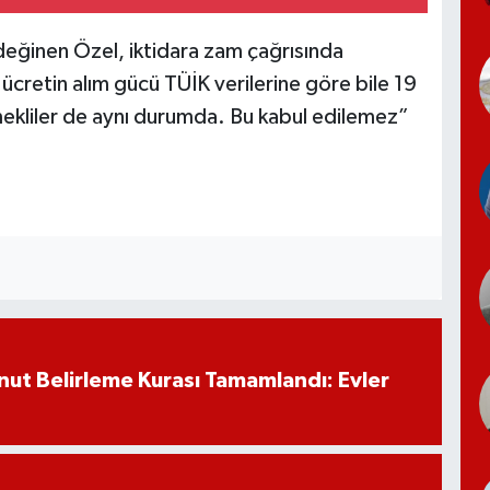
değinen Özel, iktidara zam çağrısında
 ücretin alım gücü TÜİK verilerine göre bile 19
mekliler de aynı durumda. Bu kabul edilemez”
ut Belirleme Kurası Tamamlandı: Evler