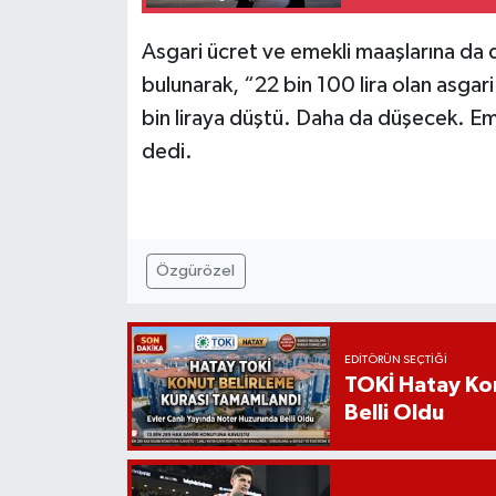
Asgari ücret ve emekli maaşlarına da 
bulunarak, “22 bin 100 lira olan asgari
bin liraya düştü. Daha da düşecek. E
dedi.
Özgürözel
EDITÖRÜN SEÇTIĞI
TOKİ Hatay Kon
Belli Oldu