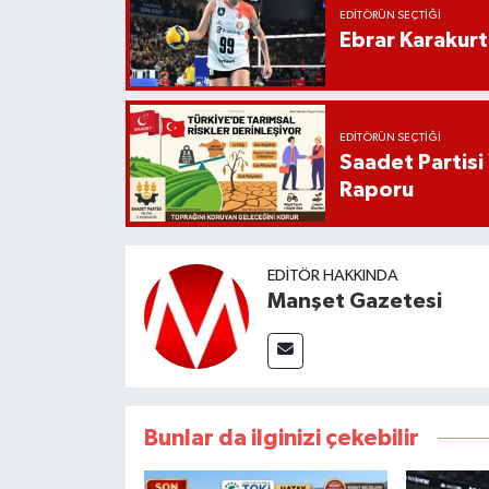
EDITÖRÜN SEÇTIĞI
Ebrar Karakurt
EDITÖRÜN SEÇTIĞI
Saadet Partisi
Raporu
EDITÖR HAKKINDA
Manşet Gazetesi
Bunlar da ilginizi çekebilir