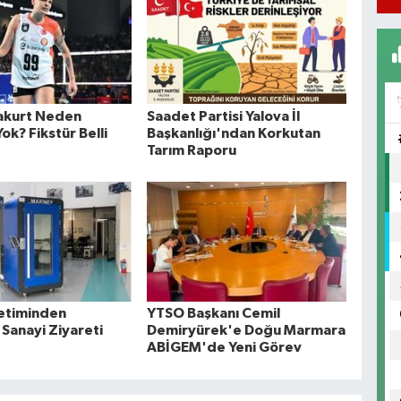
akurt Neden
Saadet Partisi Yalova İl
k? Fikstür Belli
Başkanlığı'ndan Korkutan
Tarım Raporu
etiminden
YTSO Başkanı Cemil
 Sanayi Ziyareti
Demiryürek'e Doğu Marmara
ABİGEM'de Yeni Görev