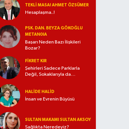
TEKLI MASA! AHMET ÖZSÜMER
Hesaplaşma..!
PSK. DAN. BEYZA GÖKOĞLU
METAN0IA
Başarı Neden Bazı İlişkileri
Bozar?
FIKRET KIR
Şehirleri Sadece Parklarla
Değil, Sokaklarıyla da
Güzelleştirelim
HALIDE HALID
İnsan ve Evrenin Büyüsü
SULTAN MAKAMI SULTAN AKSOY
Sağlıkta Neredeyiz?