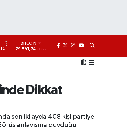
DOLAR
°
10
45,43620
0.02
EURO
53,38690
0.19
STERLİN
61,60380
0.18
G.ALTIN
6862,09000
0.19
ğinde Dikkat
BİST100
14.598,00
0
BITCOIN
79.591,74
-1.82
da son iki ayda 408 kişi partiye
i Görüş anlayışına duyduğu