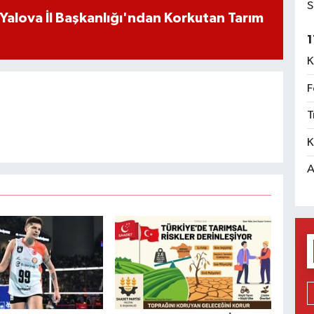
S
 Yalova İl Başkanlığı'ndan Korkutan Tarım
1
K
F
T
K
A