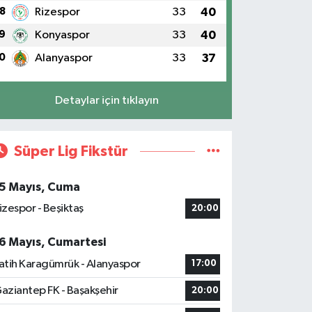
8
Rizespor
33
40
9
Konyaspor
33
40
0
Alanyaspor
33
37
Detaylar için tıklayın
Süper Lig Fikstür
5 Mayıs, Cuma
izespor - Beşiktaş
20:00
6 Mayıs, Cumartesi
atih Karagümrük - Alanyaspor
17:00
aziantep FK - Başakşehir
20:00