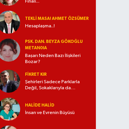
Finali...
TEKLI MASA! AHMET ÖZSÜMER
Hesaplaşma..!
PSK. DAN. BEYZA GÖKOĞLU
METAN0IA
Başarı Neden Bazı İlişkileri
Bozar?
FIKRET KIR
Şehirleri Sadece Parklarla
Değil, Sokaklarıyla da
Güzelleştirelim
HALIDE HALID
İnsan ve Evrenin Büyüsü