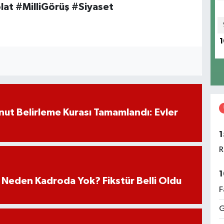
at #MilliGörüş #Siyaset
1
ut Belirleme Kurası Tamamlandı: Evler
1
R
1
 Neden Kadroda Yok? Fikstür Belli Oldu
F
G