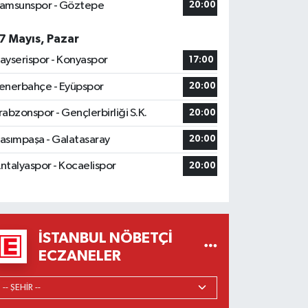
amsunspor - Göztepe
20:00
7 Mayıs, Pazar
ayserispor - Konyaspor
17:00
enerbahçe - Eyüpspor
20:00
rabzonspor - Gençlerbirliği S.K.
20:00
asımpaşa - Galatasaray
20:00
ntalyaspor - Kocaelispor
20:00
İSTANBUL NÖBETÇI
ECZANELER