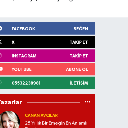
FACEBOOK
BEĞEN
X
TAKIP ET
INSTAGRAM
TAKIP ET
YOUTUBE
ABONE OL
05532238981
İLETIŞIM
Yazarlar
CANAN AVCILAR
25 Yıllık Bir Emeğin En Anlamlı