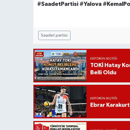
#SaadetPartisi #Yalova #KemalPol
Saadet partisi
EDITÖRÜN SEÇTIĞI
TOKİ Hatay Kon
Belli Oldu
EDITÖRÜN SEÇTIĞI
Ebrar Karakurt