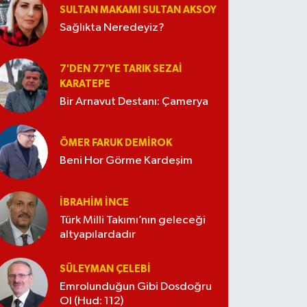
SULTAN MAKAMI SULTAN AKSOY
Sağlıkta Neredeyiz?
7'DEN 77'YE TARIK SEZAI
KARATEPE
Bir Arnavut Destanı: Çamerya
ÖMER FARUK DEMIROK
Beni Hor Görme Kardeşim
İBRAHIM İNCE
Türk Milli Takımı’nın geleceği
altyapılardadır
SÜLEYMAN ÇELEBI
Emrolunduğun Gibi Dosdoğru
Ol (Hud: 112)