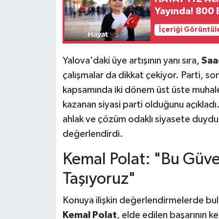
Yayında! 800 B
İçeriği Görüntül
Yalova'daki üye artışının yanı sıra,
Saa
çalışmalar da dikkat çekiyor. Parti, s
kapsamında iki dönem üst üste muhalef
kazanan siyasi parti olduğunu açıkladı.
ahlak ve çözüm odaklı siyasete duyduğ
değerlendirdi.
Kemal Polat: "Bu Güv
Taşıyoruz"
Konuya ilişkin değerlendirmelerde bu
Kemal Polat
, elde edilen başarının k