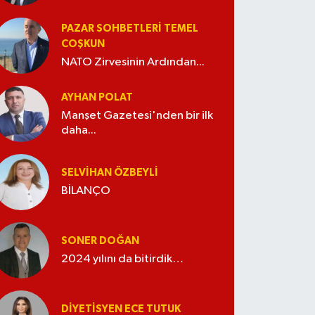
PAZAR SOHBETLERI TEMEL
COŞKUN
NATO Zirvesinin Ardından...
AYHAN POLAT
Manşet Gazetesi'nden bir ilk
daha...
SELVIHAN ÖZBEYLI
BİLANÇO
SONER DOĞAN
2024 yılını da bitirdik…
DIYETISYEN ECE TUTUK