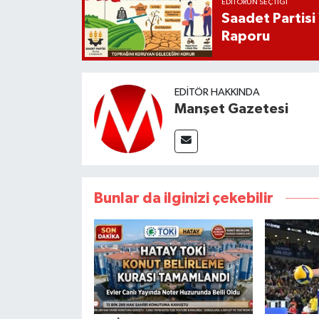
EDITÖRÜN SEÇTIĞI
Saadet Partisi
Raporu
EDITÖR HAKKINDA
Manşet Gazetesi
Bunlar da ilginizi çekebilir