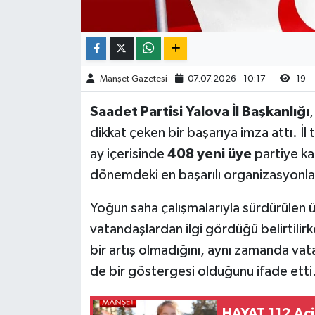
Manşet Gazetesi
07.07.2026 - 10:17
19
Saadet Partisi Yalova İl Başkanlığı
,
dikkat çeken bir başarıya imza attı. İl 
ay içerisinde
408 yeni üye
partiye kat
dönemdeki en başarılı organizasyonları
Yoğun saha çalışmalarıyla sürdürülen
vatandaşlardan ilgi gördüğü belirtilirke
bir artış olmadığını, aynı zamanda vat
de bir göstergesi olduğunu ifade etti
HAYAT 112 Aci