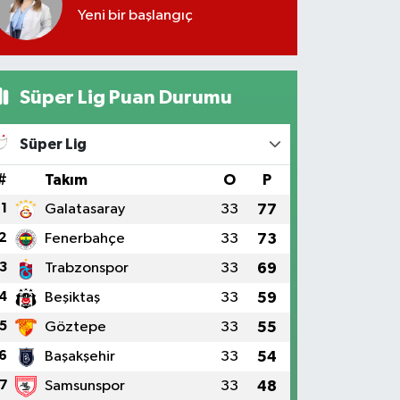
Yeni bir başlangıç
Süper Lig Puan Durumu
Süper Lig
#
Takım
O
P
1
Galatasaray
33
77
2
Fenerbahçe
33
73
3
Trabzonspor
33
69
4
Beşiktaş
33
59
5
Göztepe
33
55
6
Başakşehir
33
54
7
Samsunspor
33
48