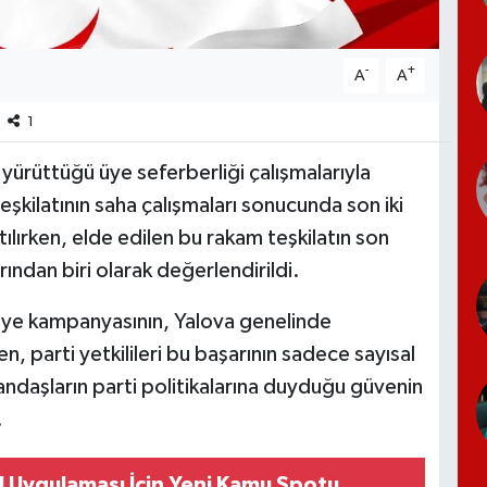
-
+
A
A
1
 yürüttüğü üye seferberliği çalışmalarıyla
teşkilatının saha çalışmaları sonucunda son iki
ılırken, elde edilen bu rakam teşkilatın son
ndan biri olarak değerlendirildi.
 üye kampanyasının, Yalova genelinde
n, parti yetkilileri bu başarının sadece sayısal
andaşların parti politikalarına duyduğu güvenin
.
l Uygulaması İçin Yeni Kamu Spotu