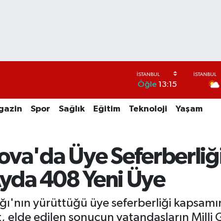
Öğle
13:15
gazin
Spor
Sağlık
Eğitim
Teknoloji
Yaşam
lova'da Üye Seferberli
Ayda 408 Yeni Üye
ığı'nın yürüttüğü üye seferberliği kapsamın
t, elde edilen sonucun vatandaşların Mill