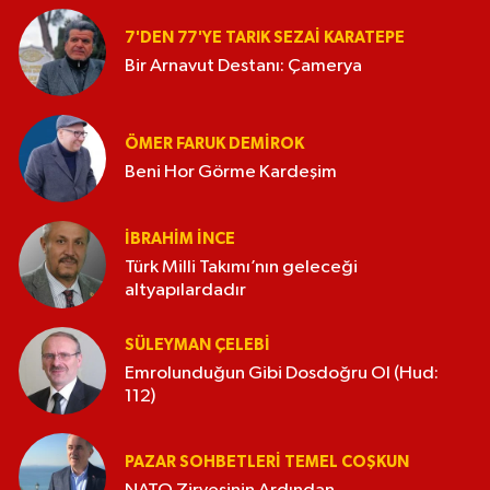
7'DEN 77'YE TARIK SEZAI KARATEPE
Bir Arnavut Destanı: Çamerya
ÖMER FARUK DEMIROK
Beni Hor Görme Kardeşim
İBRAHIM İNCE
Türk Milli Takımı’nın geleceği
altyapılardadır
SÜLEYMAN ÇELEBI
Emrolunduğun Gibi Dosdoğru Ol (Hud:
112)
PAZAR SOHBETLERI TEMEL COŞKUN