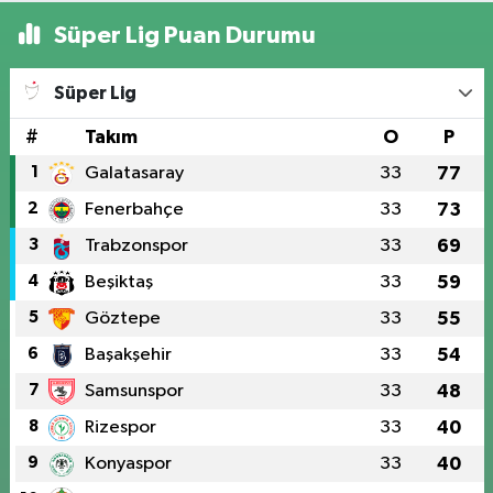
Süper Lig Puan Durumu
Süper Lig
#
Takım
O
P
1
Galatasaray
33
77
2
Fenerbahçe
33
73
3
Trabzonspor
33
69
4
Beşiktaş
33
59
5
Göztepe
33
55
6
Başakşehir
33
54
7
Samsunspor
33
48
8
Rizespor
33
40
9
Konyaspor
33
40