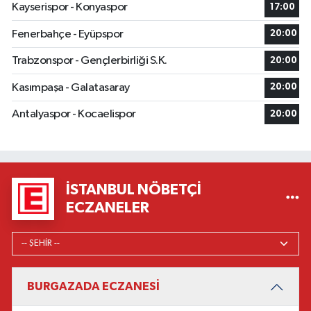
Kayserispor - Konyaspor
17:00
Fenerbahçe - Eyüpspor
20:00
Trabzonspor - Gençlerbirliği S.K.
20:00
Kasımpaşa - Galatasaray
20:00
Antalyaspor - Kocaelispor
20:00
İSTANBUL NÖBETÇI
ECZANELER
BURGAZADA ECZANESİ