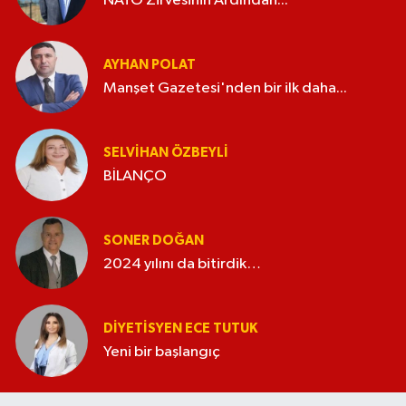
NATO Zirvesinin Ardından...
AYHAN POLAT
Manşet Gazetesi'nden bir ilk daha...
SELVIHAN ÖZBEYLI
BİLANÇO
SONER DOĞAN
2024 yılını da bitirdik…
DIYETISYEN ECE TUTUK
Yeni bir başlangıç