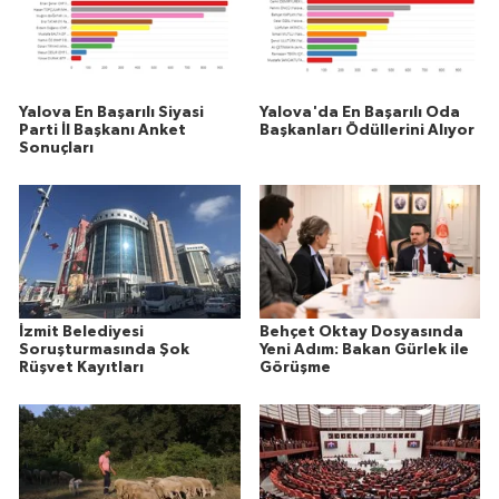
Yalova En Başarılı Siyasi
Yalova'da En Başarılı Oda
Parti İl Başkanı Anket
Başkanları Ödüllerini Alıyor
Sonuçları
İzmit Belediyesi
Behçet Oktay Dosyasında
Soruşturmasında Şok
Yeni Adım: Bakan Gürlek ile
Rüşvet Kayıtları
Görüşme