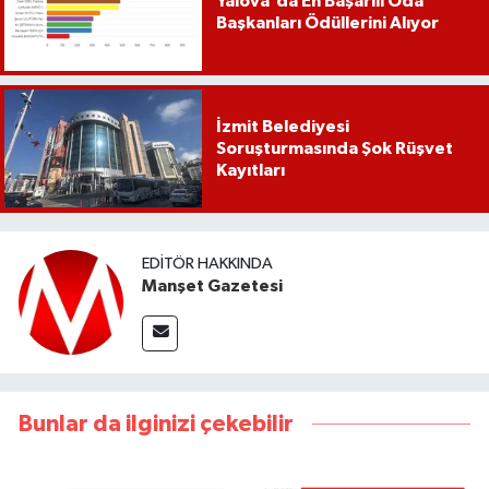
Yalova'da En Başarılı Oda
Başkanları Ödüllerini Alıyor
İzmit Belediyesi
Soruşturmasında Şok Rüşvet
Kayıtları
EDITÖR HAKKINDA
Manşet Gazetesi
Bunlar da ilginizi çekebilir