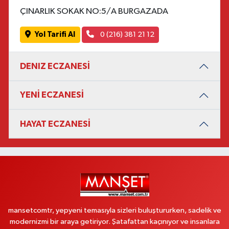
ÇINARLIK SOKAK NO:5/A BURGAZADA
Yol Tarifi Al
0 (216) 381 21 12
DENIZ ECZANESİ
YENİ ECZANESİ
HAYAT ECZANESİ
mansetcomtr, yepyeni temasıyla sizleri buluştururken, sadelik ve
modernizmi bir araya getiriyor. Şatafattan kaçınıyor ve insanlara