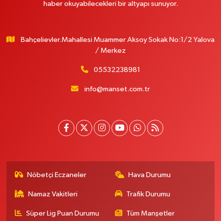
haber okuyabilecekleri bir altyapı sunuyor.
Bahçelievler.Mahallesi Muammer Aksoy Sokak No:1/2 Yalova
/ Merkez
05532238981
info@manset.com.tr
Nöbetçi Eczaneler
Hava Durumu
Namaz Vakitleri
Trafik Durumu
Süper Lig Puan Durumu
Tüm Manşetler