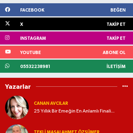
FACEBOOK
BEĞEN
X
TAKIP ET
INSTAGRAM
TAKIP ET
YOUTUBE
ABONE OL
05532238981
İLETIŞIM
Yazarlar
CANAN AVCILAR
25 Yıllık Bir Emeğin En Anlamlı Finali...
TEKLI MASA! AHMET ÖZSÜMER