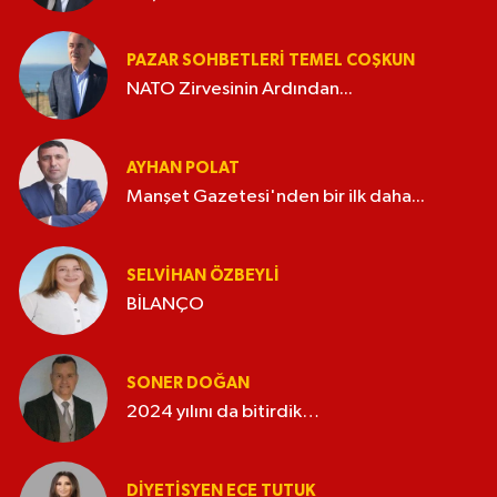
PAZAR SOHBETLERI TEMEL COŞKUN
NATO Zirvesinin Ardından...
AYHAN POLAT
Manşet Gazetesi'nden bir ilk daha...
SELVIHAN ÖZBEYLI
BİLANÇO
SONER DOĞAN
2024 yılını da bitirdik…
DIYETISYEN ECE TUTUK