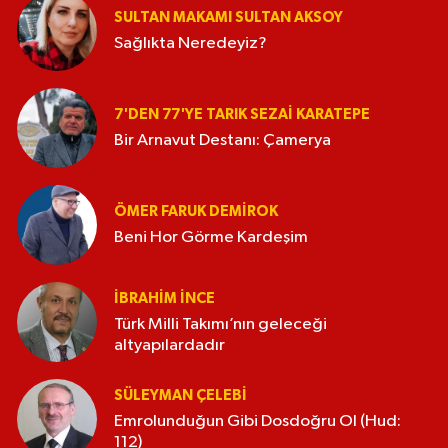
SULTAN MAKAMI SULTAN AKSOY
Sağlıkta Neredeyiz?
7'DEN 77'YE TARIK SEZAI KARATEPE
Bir Arnavut Destanı: Çamerya
ÖMER FARUK DEMIROK
Beni Hor Görme Kardeşim
İBRAHIM İNCE
Türk Milli Takımı’nın geleceği
altyapılardadır
SÜLEYMAN ÇELEBI
Emrolunduğun Gibi Dosdoğru Ol (Hud:
112)