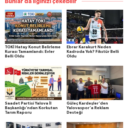
Bunlar da ilginizi çekebilir
TOKİ Hatay Konut Belirleme
Ebrar Karakurt Neden
Kurası Tamamlandı: Evler
Kadroda Yok? Fikstür Belli
Belli Oldu
Oldu
Saadet Partisi Yalova İl
Güleç Kardeşler'den
Başkanlığı'ndan Korkutan
Yalovaspor'a Reklam
Tarım Raporu
Desteği