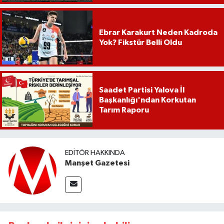
Ebrar Karakurt Neden Kadroda
Yok? Fikstür Belli Oldu
Saadet Partisi Yalova İl
Başkanlığı'ndan Korkutan
Tarım Raporu
EDITÖR HAKKINDA
Manşet Gazetesi