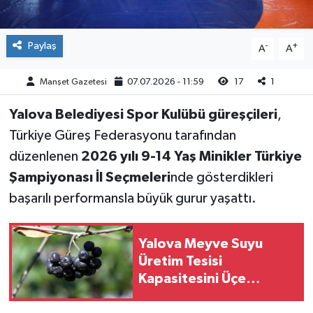
Paylaş
-
+
A
A
Manşet Gazetesi
07.07.2026 - 11:59
17
1
Yalova Belediyesi Spor Kulübü güreşçileri
,
Türkiye Güreş Federasyonu tarafından
düzenlenen
2026 yılı 9-14 Yaş Minikler Türkiye
Şampiyonası İl Seçmeleri
nde gösterdikleri
başarılı performansla büyük gurur yaşattı.
Yalova Meyve Suyu
Üretim Tesisi
Kapasitesini Üçe
Katlıyor