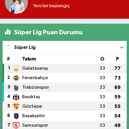
Yeni bir başlangıç
Süper Lig Puan Durumu
Süper Lig
#
Takım
O
P
1
Galatasaray
33
77
2
Fenerbahçe
33
73
3
Trabzonspor
33
69
4
Beşiktaş
33
59
5
Göztepe
33
55
6
Başakşehir
33
54
7
Samsunspor
33
48