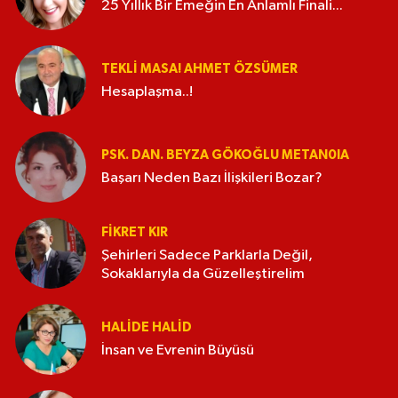
25 Yıllık Bir Emeğin En Anlamlı Finali...
TEKLI MASA! AHMET ÖZSÜMER
Hesaplaşma..!
PSK. DAN. BEYZA GÖKOĞLU METAN0IA
Başarı Neden Bazı İlişkileri Bozar?
FIKRET KIR
Şehirleri Sadece Parklarla Değil,
Sokaklarıyla da Güzelleştirelim
HALIDE HALID
İnsan ve Evrenin Büyüsü