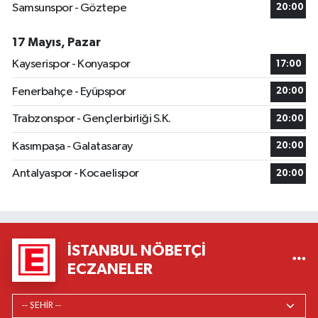
Samsunspor - Göztepe
20:00
17 Mayıs, Pazar
Kayserispor - Konyaspor
17:00
Fenerbahçe - Eyüpspor
20:00
Trabzonspor - Gençlerbirliği S.K.
20:00
Kasımpaşa - Galatasaray
20:00
Antalyaspor - Kocaelispor
20:00
İSTANBUL NÖBETÇI
ECZANELER