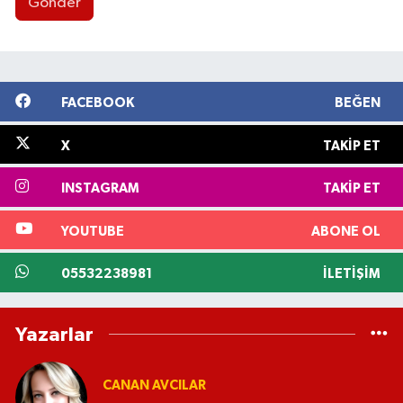
Gönder
FACEBOOK
BEĞEN
X
TAKIP ET
INSTAGRAM
TAKIP ET
YOUTUBE
ABONE OL
05532238981
İLETIŞIM
Yazarlar
CANAN AVCILAR