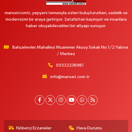
mansetcomtr, yepyeni temasıyla sizleri buluştururken, sadelik ve
modernizmi bir araya getiriyor. Şatafattan kaçınıyor ve insanlara
haber okuyabilecekleri bir altyapı sunuyor.
Bahçelievler.Mahallesi Muammer Aksoy Sokak No:1/2 Yalova
/ Merkez
05532238981
info@manset.com.tr
Nöbetçi Eczaneler
Hava Durumu