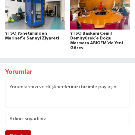
YTSO Yönetiminden
YTSO Başkanı Cemil
Marinef’e Sanayi Ziyareti
Demiryürek'e Doğu
Marmara ABİGEM'de Yeni
Görev
Yorumlar