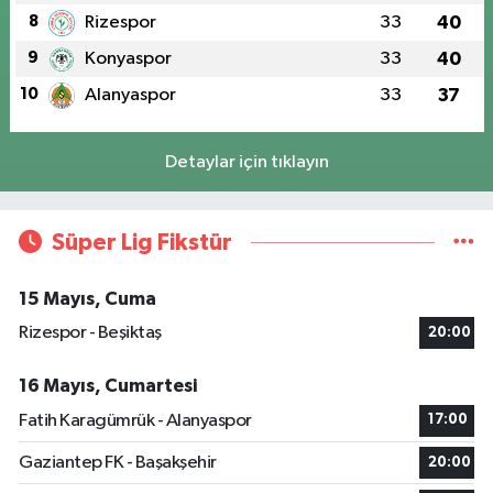
8
Rizespor
33
40
9
Konyaspor
33
40
10
Alanyaspor
33
37
Detaylar için tıklayın
Süper Lig Fikstür
15 Mayıs, Cuma
Rizespor - Beşiktaş
20:00
16 Mayıs, Cumartesi
Fatih Karagümrük - Alanyaspor
17:00
Gaziantep FK - Başakşehir
20:00