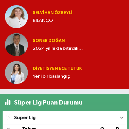
SELVIHAN ÖZBEYLI
BİLANÇO
SONER DOĞAN
2024 yılını da bitirdik…
DIYETISYEN ECE TUTUK
Yeni bir başlangıç
Süper Lig Puan Durumu
Süper Lig