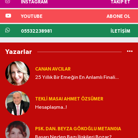
INSTAGRAM
TAKIP ET
YOUTUBE
ABONE OL
05532238981
İLETIŞIM
Yazarlar
CANAN AVCILAR
25 Yıllık Bir Emeğin En Anlamlı Finali...
TEKLI MASA! AHMET ÖZSÜMER
Hesaplaşma..!
PSK. DAN. BEYZA GÖKOĞLU METAN0IA
Başarı Neden Bazı İlişkileri Bozar?