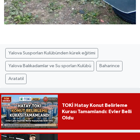
Yalova Susporları Kulübünden kürek eğitimi
Yalova Balıkadamlar ve Su sporları Kulübü
Baharince
Aratatil
TOKİ Hatay Konut Belirleme
Kurası Tamamlandı: Evler Belli
Oldu