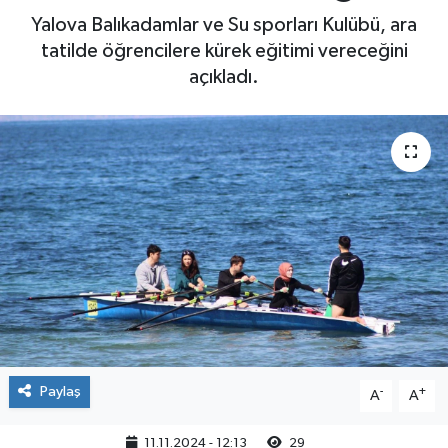
Yalova Balıkadamlar ve Su sporları Kulübü, ara
Yaşam
tatilde öğrencilere kürek eğitimi vereceğini
açıkladı.
Paylaş
-
+
A
A
11.11.2024 - 12:13
29