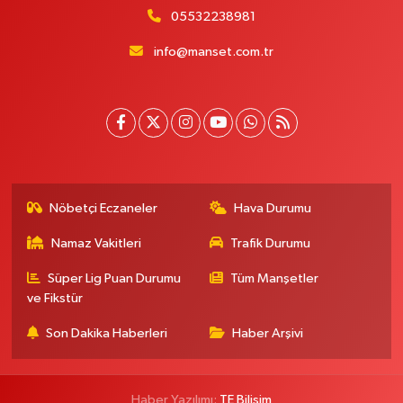
05532238981
info@manset.com.tr
Nöbetçi Eczaneler
Hava Durumu
Namaz Vakitleri
Trafik Durumu
Süper Lig Puan Durumu
Tüm Manşetler
ve Fikstür
Son Dakika Haberleri
Haber Arşivi
Haber Yazılımı:
TE Bilişim