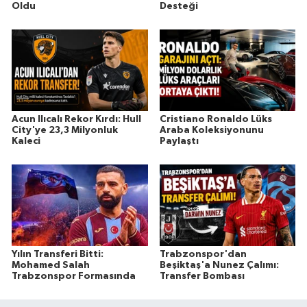
Oldu
Desteği
Acun Ilıcalı Rekor Kırdı: Hull
Cristiano Ronaldo Lüks
City'ye 23,3 Milyonluk
Araba Koleksiyonunu
Kaleci
Paylaştı
Yılın Transferi Bitti:
Trabzonspor'dan
Mohamed Salah
Beşiktaş'a Nunez Çalımı:
Trabzonspor Formasında
Transfer Bombası