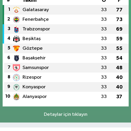
#
Takım
O
P
1
Galatasaray
33
77
2
Fenerbahçe
33
73
3
Trabzonspor
33
69
4
Beşiktaş
33
59
5
Göztepe
33
55
6
Başakşehir
33
54
7
Samsunspor
33
48
8
Rizespor
33
40
9
Konyaspor
33
40
10
Alanyaspor
33
37
Detaylar için tıklayın