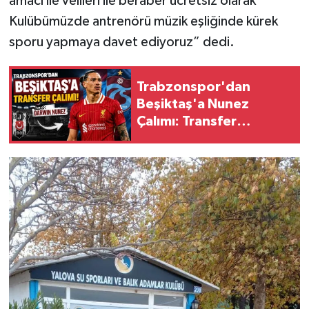
amacı ile velileri ile beraber ücretsiz olarak
Kulübümüzde antrenörü müzik eşliğinde kürek
sporu yapmaya davet ediyoruz” dedi.
Trabzonspor'dan
Beşiktaş'a Nunez
Çalımı: Transfer
Bombası