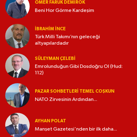
ÖMER FARUK DEMIROK
Beni Hor Görme Kardeşim
İBRAHIM İNCE
Türk Milli Takımı’nın geleceği
altyapılardadır
SÜLEYMAN ÇELEBI
Emrolunduğun Gibi Dosdoğru Ol (Hud:
112)
PAZAR SOHBETLERI TEMEL COŞKUN
NATO Zirvesinin Ardından...
AYHAN POLAT
Manşet Gazetesi'nden bir ilk daha...