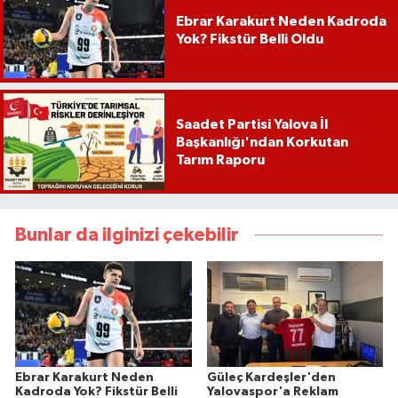
Ebrar Karakurt Neden Kadroda
Yok? Fikstür Belli Oldu
Saadet Partisi Yalova İl
Başkanlığı'ndan Korkutan
Tarım Raporu
Bunlar da ilginizi çekebilir
Ebrar Karakurt Neden
Güleç Kardeşler'den
Kadroda Yok? Fikstür Belli
Yalovaspor'a Reklam