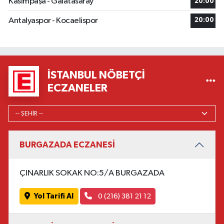
Kasımpaşa - Galatasaray
20:00
Antalyaspor - Kocaelispor
20:00
İSTANBUL NÖBETÇI
ECZANELER
BURGAZADA ECZANESİ
ÇINARLIK SOKAK NO:5/A BURGAZADA
Yol Tarifi Al
0 (216) 381 21 12