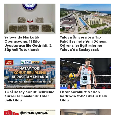
Yalova’da Narkotik
Yalova Üniversitesi Tıp
Operasyonu: 11 Kilo
Fakültesi’nde Yeni Dönem:
Uyuşturucu Ele Geçirildi, 2
Öğrenciler Eğitimlerine
Şüpheli Tutuklandı
Yalova’da Başlayacak
TOKİ Hatay Konut Belirleme
Ebrar Karakurt Neden
Kurası Tamamlandı: Evler
Kadroda Yok? Fikstür Belli
Belli Oldu
Oldu