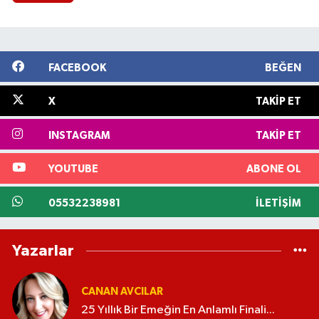
FACEBOOK
BEĞEN
X
TAKIP ET
INSTAGRAM
TAKIP ET
YOUTUBE
ABONE OL
05532238981
İLETIŞIM
Yazarlar
CANAN AVCILAR
25 Yıllık Bir Emeğin En Anlamlı Finali...