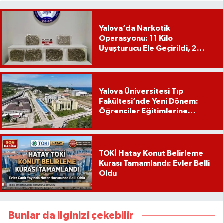
Yalova’da Narkotik
Operasyonu: 11 Kilo
Uyuşturucu Ele Geçirildi, 2
Şüpheli Tutuklandı
Yalova Üniversitesi Tıp
Fakültesi’nde Yeni Dönem:
Öğrenciler Eğitimlerine
Yalova’da Başlayacak
TOKİ Hatay Konut Belirleme
Kurası Tamamlandı: Evler Belli
Oldu
Bunlar da ilginizi çekebilir