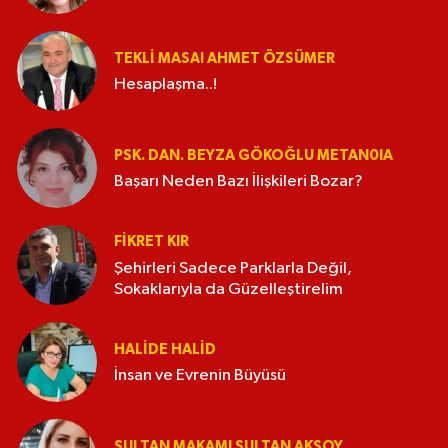
TEKLI MASA! AHMET ÖZSÜMER
Hesaplaşma..!
PSK. DAN. BEYZA GÖKOĞLU METAN0IA
Başarı Neden Bazı İlişkileri Bozar?
FIKRET KIR
Şehirleri Sadece Parklarla Değil,
Sokaklarıyla da Güzelleştirelim
HALIDE HALID
İnsan ve Evrenin Büyüsü
SULTAN MAKAMI SULTAN AKSOY