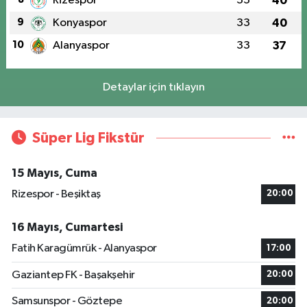
Rizespor
33
40
9
Konyaspor
33
40
10
Alanyaspor
33
37
Detaylar için tıklayın
Süper Lig Fikstür
15 Mayıs, Cuma
Rizespor - Beşiktaş
20:00
16 Mayıs, Cumartesi
Fatih Karagümrük - Alanyaspor
17:00
Gaziantep FK - Başakşehir
20:00
Samsunspor - Göztepe
20:00