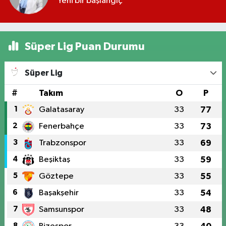
Yeni bir başlangıç
Süper Lig Puan Durumu
Süper Lig
#
Takım
O
P
1
Galatasaray
33
77
2
Fenerbahçe
33
73
3
Trabzonspor
33
69
4
Beşiktaş
33
59
5
Göztepe
33
55
6
Başakşehir
33
54
7
Samsunspor
33
48
8