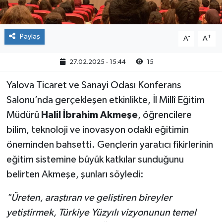
Paylaş
-
+
A
A
27.02.2025 - 15:44
15
Yalova Ticaret ve Sanayi Odası Konferans
Salonu’nda gerçekleşen etkinlikte, İl Millî Eğitim
Müdürü
Halil İbrahim Akmeşe
, öğrencilere
bilim, teknoloji ve inovasyon odaklı eğitimin
öneminden bahsetti. Gençlerin yaratıcı fikirlerinin
eğitim sistemine büyük katkılar sunduğunu
belirten Akmeşe, şunları söyledi:
"Üreten, araştıran ve geliştiren bireyler
yetiştirmek, Türkiye Yüzyılı vizyonunun temel