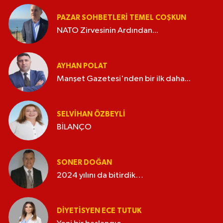
PAZAR SOHBETLERI TEMEL COŞKUN
NATO Zirvesinin Ardından...
AYHAN POLAT
Manşet Gazetesi'nden bir ilk daha...
SELVIHAN ÖZBEYLI
BİLANÇO
SONER DOĞAN
2024 yılını da bitirdik…
DIYETISYEN ECE TUTUK