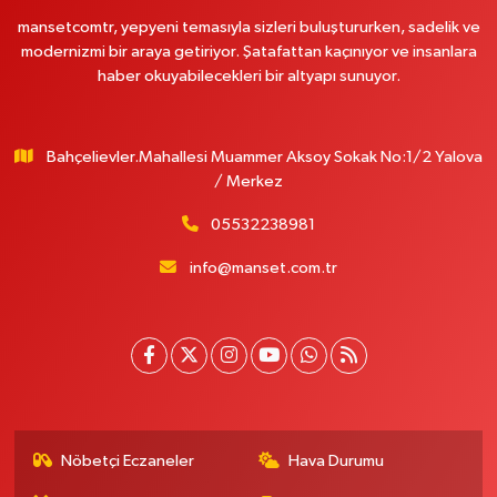
mansetcomtr, yepyeni temasıyla sizleri buluştururken, sadelik ve
modernizmi bir araya getiriyor. Şatafattan kaçınıyor ve insanlara
haber okuyabilecekleri bir altyapı sunuyor.
Bahçelievler.Mahallesi Muammer Aksoy Sokak No:1/2 Yalova
/ Merkez
05532238981
info@manset.com.tr
Nöbetçi Eczaneler
Hava Durumu