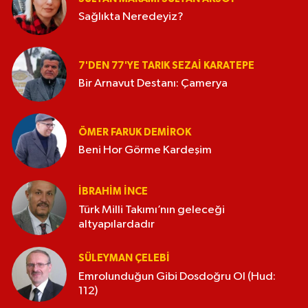
Sağlıkta Neredeyiz?
7'DEN 77'YE TARIK SEZAI KARATEPE
Bir Arnavut Destanı: Çamerya
ÖMER FARUK DEMIROK
Beni Hor Görme Kardeşim
İBRAHIM İNCE
Türk Milli Takımı’nın geleceği
altyapılardadır
SÜLEYMAN ÇELEBI
Emrolunduğun Gibi Dosdoğru Ol (Hud:
112)