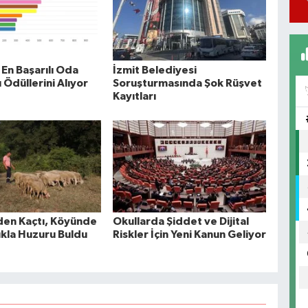
En Başarılı Oda
İzmit Belediyesi
 Ödüllerini Alıyor
Soruşturmasında Şok Rüşvet
Kayıtları
nden Kaçtı, Köyünde
Okullarda Şiddet ve Dijital
ıkla Huzuru Buldu
Riskler İçin Yeni Kanun Geliyor