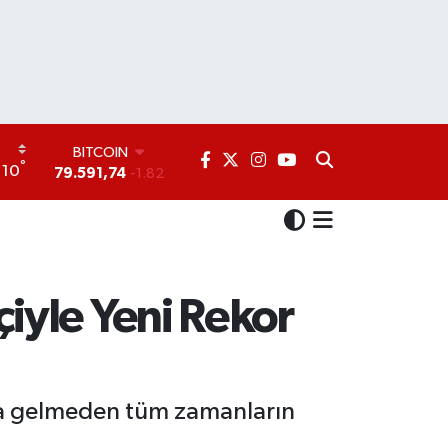
DOLAR
°
10
45,43620
0.02
EURO
53,38690
0.19
STERLİN
61,60380
0.18
G.ALTIN
6862,09000
0.19
iyle Yeni Rekor
BİST100
14.598,00
0
BITCOIN
79.591,74
-1.82
na gelmeden tüm zamanların