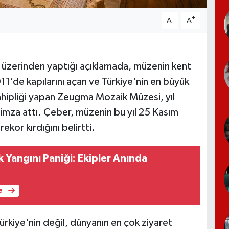
-
+
A
A
 üzerinden yaptığı açıklamada, müzenin kent
11’de kapılarını açan ve Türkiye'nin en büyük
ahipliği yapan Zeugma Mozaik Müzesi, yıl
 imza attı. Çeber, müzenin bu yıl 25 Kasım
ekor kırdığını belirtti.
 Yangını Paniği: Ekipler Anında
e
kiye'nin değil, dünyanın en çok ziyaret