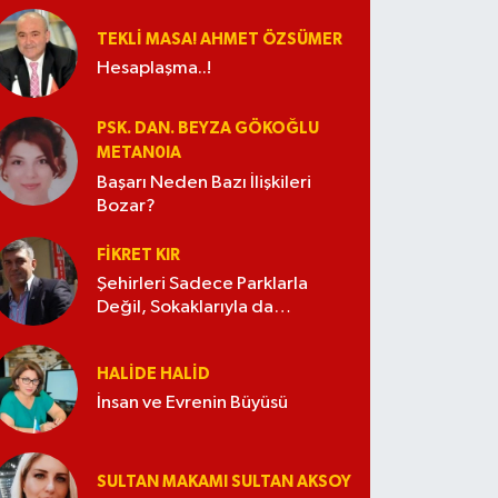
TEKLI MASA! AHMET ÖZSÜMER
Hesaplaşma..!
PSK. DAN. BEYZA GÖKOĞLU
METAN0IA
Başarı Neden Bazı İlişkileri
Bozar?
FIKRET KIR
Şehirleri Sadece Parklarla
Değil, Sokaklarıyla da
Güzelleştirelim
HALIDE HALID
İnsan ve Evrenin Büyüsü
SULTAN MAKAMI SULTAN AKSOY