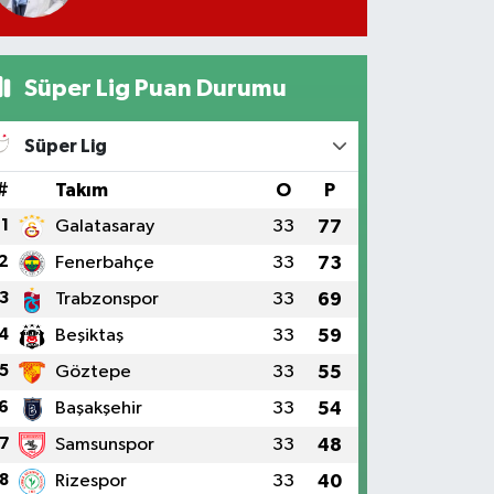
Süper Lig Puan Durumu
Süper Lig
#
Takım
O
P
1
Galatasaray
33
77
2
Fenerbahçe
33
73
3
Trabzonspor
33
69
4
Beşiktaş
33
59
5
Göztepe
33
55
6
Başakşehir
33
54
7
Samsunspor
33
48
8
Rizespor
33
40