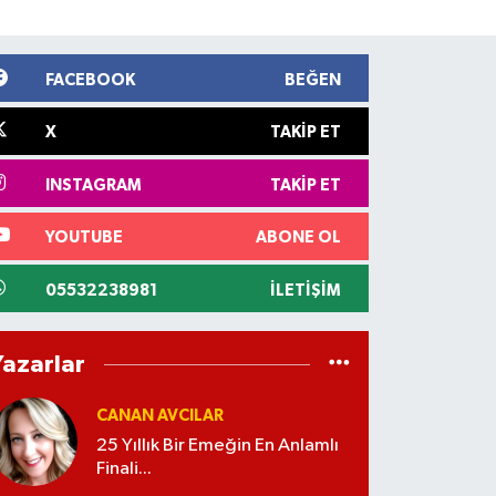
FACEBOOK
BEĞEN
X
TAKIP ET
INSTAGRAM
TAKIP ET
YOUTUBE
ABONE OL
05532238981
İLETIŞIM
Yazarlar
CANAN AVCILAR
25 Yıllık Bir Emeğin En Anlamlı
Finali...