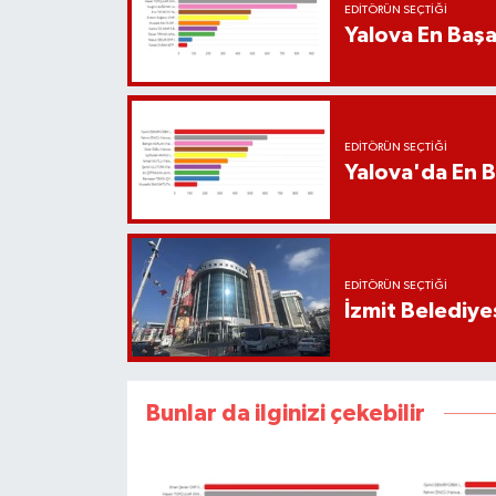
EDITÖRÜN SEÇTIĞI
Yalova En Başar
EDITÖRÜN SEÇTIĞI
Yalova'da En B
EDITÖRÜN SEÇTIĞI
İzmit Belediye
Bunlar da ilginizi çekebilir