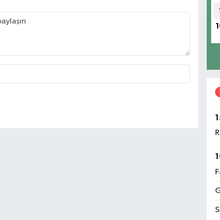
1
1
R
1
F
G
S