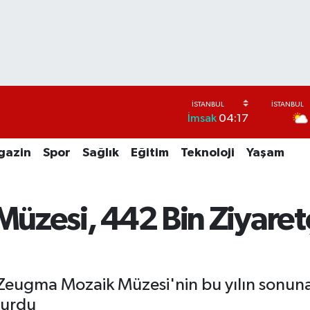
İmsak
04:17
gazin
Spor
Sağlık
Eğitim
Teknoloji
Yaşam
zesi, 442 Bin Ziyaretç
 Zeugma Mozaik Müzesi'nin bu yılın sonu
yurdu