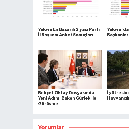
Yalova En Başarılı Siyasi Parti
Yalova'da 
İl Başkanı Anket Sonuçları
Başkanları
Behçet Oktay Dosyasında
İş Stresi
Yeni Adım: Bakan Gürlek ile
Hayvancıl
Görüşme
Yorumlar