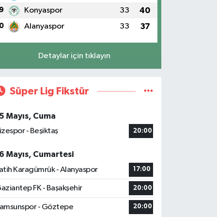
9
Konyaspor
33
40
0
Alanyaspor
33
37
Detaylar için tıklayın
Süper Lig Fikstür
5 Mayıs, Cuma
izespor - Beşiktaş
20:00
6 Mayıs, Cumartesi
atih Karagümrük - Alanyaspor
17:00
aziantep FK - Başakşehir
20:00
amsunspor - Göztepe
20:00