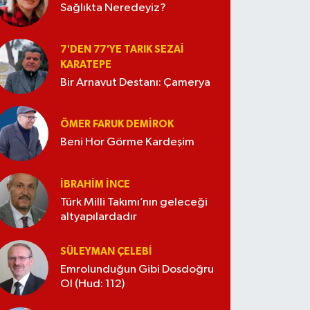
Sağlıkta Neredeyiz?
7'DEN 77'YE TARIK SEZAI
KARATEPE
Bir Arnavut Destanı: Çamerya
ÖMER FARUK DEMIROK
Beni Hor Görme Kardeşim
İBRAHIM İNCE
Türk Milli Takımı’nın geleceği
altyapılardadır
SÜLEYMAN ÇELEBI
Emrolunduğun Gibi Dosdoğru
Ol (Hud: 112)