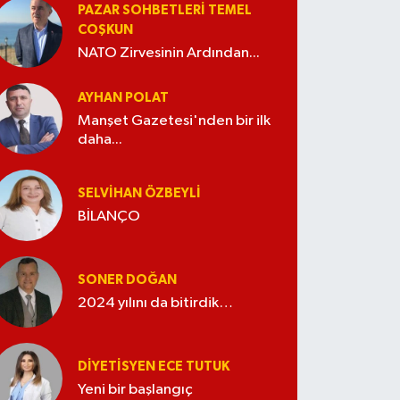
PAZAR SOHBETLERI TEMEL
COŞKUN
NATO Zirvesinin Ardından...
AYHAN POLAT
Manşet Gazetesi'nden bir ilk
daha...
SELVIHAN ÖZBEYLI
BİLANÇO
SONER DOĞAN
2024 yılını da bitirdik…
DIYETISYEN ECE TUTUK
Yeni bir başlangıç