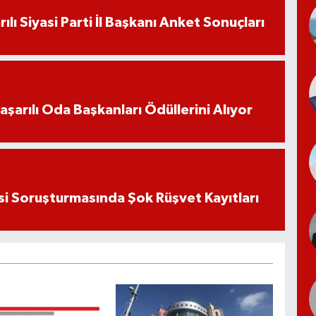
ılı Siyasi Parti İl Başkanı Anket Sonuçları
aşarılı Oda Başkanları Ödüllerini Alıyor
si Soruşturmasında Şok Rüşvet Kayıtları