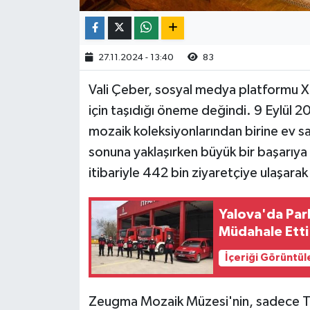
27.11.2024 - 13:40
83
Vali Çeber, sosyal medya platformu X
için taşıdığı öneme değindi. 9 Eylül 20
mozaik koleksiyonlarından birine ev s
sonuna yaklaşırken büyük bir başarıya
itibariyle 442 bin ziyaretçiye ulaşarak r
Yalova'da Park
Müdahale Etti
İçeriği Görüntül
Zeugma Mozaik Müzesi'nin, sadece Tür