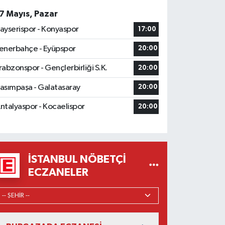
7 Mayıs, Pazar
ayserispor - Konyaspor
17:00
enerbahçe - Eyüpspor
20:00
rabzonspor - Gençlerbirliği S.K.
20:00
asımpaşa - Galatasaray
20:00
ntalyaspor - Kocaelispor
20:00
İSTANBUL NÖBETÇI
ECZANELER