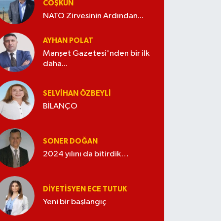
COŞKUN
NATO Zirvesinin Ardından...
AYHAN POLAT
Manşet Gazetesi'nden bir ilk
daha...
SELVIHAN ÖZBEYLI
BİLANÇO
SONER DOĞAN
2024 yılını da bitirdik…
DIYETISYEN ECE TUTUK
Yeni bir başlangıç