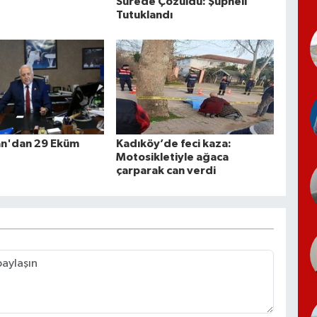
Sürede Çözüldü: Şüpheli
Tutuklandı
an'dan 29 Eküm
Kadıköy’de feci kaza:
Motosikletiyle ağaca
çarparak can verdi