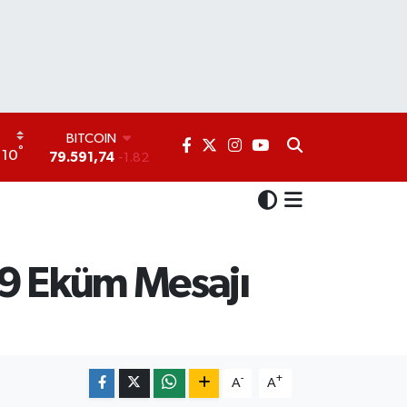
BITCOIN
79.591,74
-1.82
DOLAR
°
10
45,43620
0.02
EURO
53,38690
0.19
STERLİN
61,60380
0.18
G.ALTIN
29 Eküm Mesajı
6862,09000
0.19
BİST100
14.598,00
0
-
+
A
A