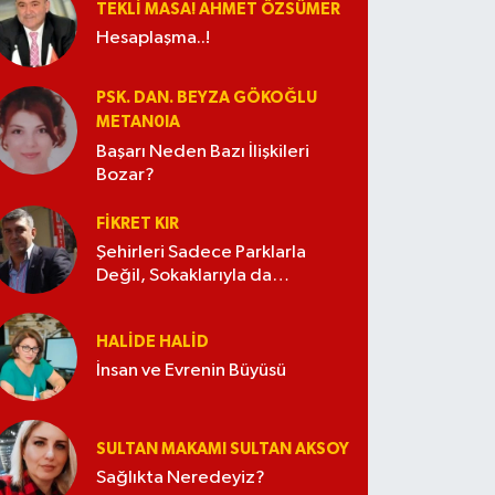
TEKLI MASA! AHMET ÖZSÜMER
Hesaplaşma..!
PSK. DAN. BEYZA GÖKOĞLU
METAN0IA
Başarı Neden Bazı İlişkileri
Bozar?
FIKRET KIR
Şehirleri Sadece Parklarla
Değil, Sokaklarıyla da
Güzelleştirelim
HALIDE HALID
İnsan ve Evrenin Büyüsü
SULTAN MAKAMI SULTAN AKSOY
Sağlıkta Neredeyiz?