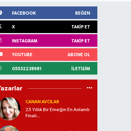
FACEBOOK
BEĞEN
X
TAKIP ET
INSTAGRAM
TAKIP ET
YOUTUBE
ABONE OL
05532238981
İLETIŞIM
Yazarlar
CANAN AVCILAR
25 Yıllık Bir Emeğin En Anlamlı
Finali...