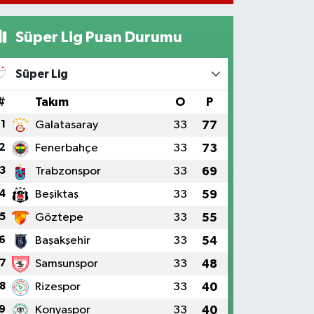
Süper Lig Puan Durumu
Süper Lig
#
Takım
O
P
1
Galatasaray
33
77
2
Fenerbahçe
33
73
3
Trabzonspor
33
69
4
Beşiktaş
33
59
5
Göztepe
33
55
6
Başakşehir
33
54
7
Samsunspor
33
48
8
Rizespor
33
40
9
Konyaspor
33
40