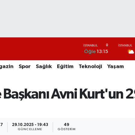
Öğle
13:15
gazin
Spor
Sağlık
Eğitim
Teknoloji
Yaşam
e Başkanı Avni Kurt'un 
27
29.10.2025 - 19:43
49
GÜNCELLEME
GÖSTERIM