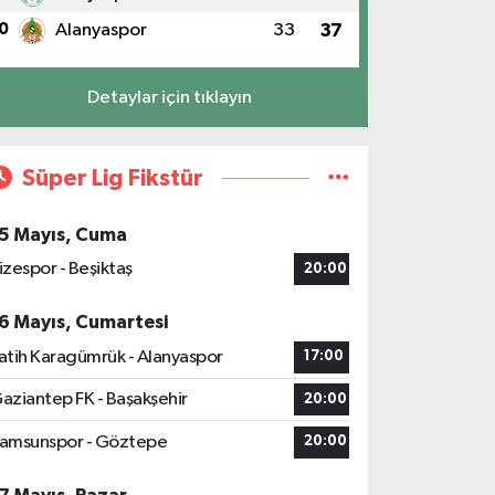
0
Alanyaspor
33
37
Detaylar için tıklayın
Süper Lig Fikstür
5 Mayıs, Cuma
izespor - Beşiktaş
20:00
6 Mayıs, Cumartesi
atih Karagümrük - Alanyaspor
17:00
aziantep FK - Başakşehir
20:00
amsunspor - Göztepe
20:00