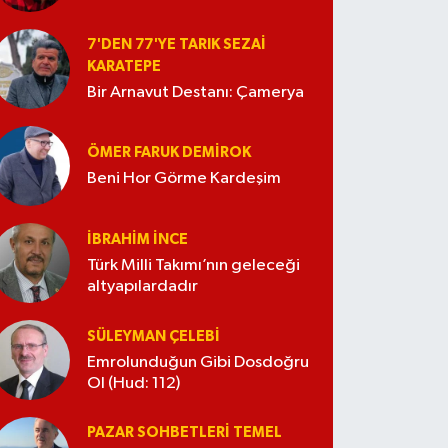
7'DEN 77'YE TARIK SEZAI
KARATEPE
Bir Arnavut Destanı: Çamerya
ÖMER FARUK DEMIROK
Beni Hor Görme Kardeşim
İBRAHIM İNCE
Türk Milli Takımı’nın geleceği
altyapılardadır
SÜLEYMAN ÇELEBI
Emrolunduğun Gibi Dosdoğru
Ol (Hud: 112)
PAZAR SOHBETLERI TEMEL