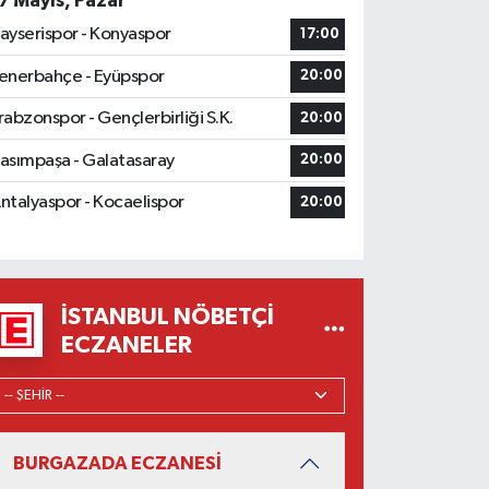
7 Mayıs, Pazar
ayserispor - Konyaspor
17:00
enerbahçe - Eyüpspor
20:00
rabzonspor - Gençlerbirliği S.K.
20:00
asımpaşa - Galatasaray
20:00
ntalyaspor - Kocaelispor
20:00
İSTANBUL NÖBETÇI
ECZANELER
BURGAZADA ECZANESİ