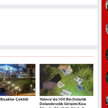
Bıçaklar Çekildi
Yalova’da 100 Bin Dolarlık
Dolandırıcılık Girişimi Kısa