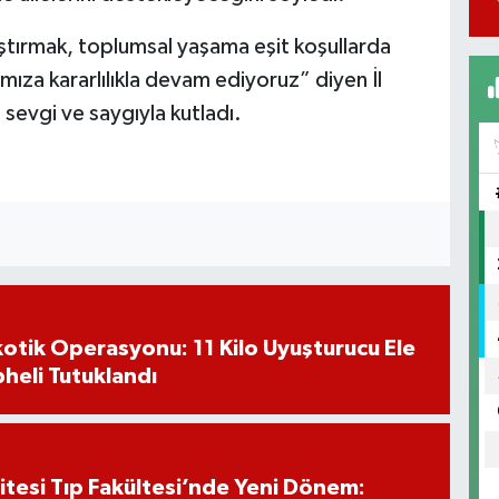
laştırmak, toplumsal yaşama eşit koşullarda
ımıza kararlılıkla devam ediyoruz” diyen İl
ı sevgi ve saygıyla kutladı.
otik Operasyonu: 11 Kilo Uyuşturucu Ele
pheli Tutuklandı
itesi Tıp Fakültesi’nde Yeni Dönem: