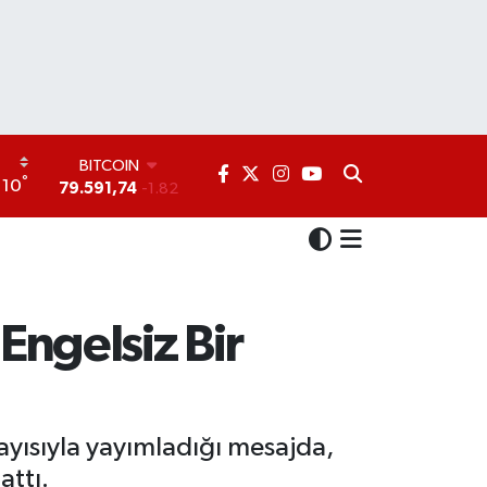
DOLAR
°
10
45,43620
0.02
EURO
53,38690
0.19
STERLİN
61,60380
0.18
G.ALTIN
6862,09000
0.19
“Engelsiz Bir
BİST100
14.598,00
0
BITCOIN
79.591,74
-1.82
layısıyla yayımladığı mesajda,
attı.