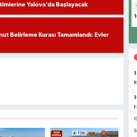
timlerine Yalova’da Başlayacak
1
ut Belirleme Kurası Tamamlandı: Evler
1
R
1
F
G
S