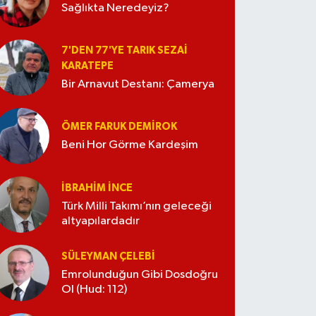
Sağlıkta Neredeyiz?
7'DEN 77'YE TARIK SEZAI
KARATEPE
Bir Arnavut Destanı: Çamerya
ÖMER FARUK DEMIROK
Beni Hor Görme Kardeşim
İBRAHIM İNCE
Türk Milli Takımı’nın geleceği
altyapılardadır
SÜLEYMAN ÇELEBI
Emrolunduğun Gibi Dosdoğru
Ol (Hud: 112)