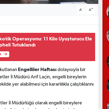
-
+
A
A
kotik Operasyonu: 11 Kilo Uyuşturucu Ele
üpheli Tutuklandı
e
 kutlanan
Engelliler Haftası
dolayısıyla bir
ler İl Müdürü Arif Laçin, engelli bireylerin
ilde yer alabilmesi için kararlılıkla çalıştıklarını
ler İl Müdürlüğü olarak engelli bireylere