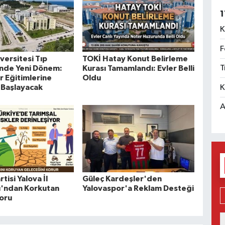
1
K
F
versitesi Tıp
TOKİ Hatay Konut Belirleme
T
’nde Yeni Dönem:
Kurası Tamamlandı: Evler Belli
r Eğitimlerine
Oldu
K
 Başlayacak
A
tisi Yalova İl
Güleç Kardeşler'den
ı'ndan Korkutan
Yalovaspor'a Reklam Desteği
oru