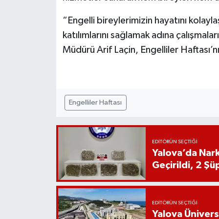
“Engelli bireylerimizin hayatını kolay
katılımlarını sağlamak adına çalışmalar
Müdürü Arif Laçin, Engelliler Haftası’n
Engelliler Haftası
EDITÖRÜN SEÇTIĞI
Yalova’da Nark
Geçirildi, 2 Şü
EDITÖRÜN SEÇTIĞI
Yalova Ünivers