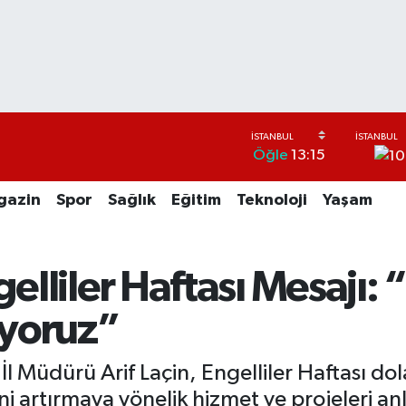
Öğle
13:15
gazin
Spor
Sağlık
Eğitim
Teknoloji
Yaşam
elliler Haftası Mesajı: 
ıyoruz”
İl Müdürü Arif Laçin, Engelliler Haftası do
ni artırmaya yönelik hizmet ve projeleri anl