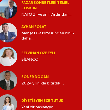
PAZAR SOHBETLERI TEMEL
COŞKUN
NATO Zirvesinin Ardından...
AYHAN POLAT
Manşet Gazetesi'nden bir ilk
daha...
SELVIHAN ÖZBEYLI
BİLANÇO
SONER DOĞAN
2024 yılını da bitirdik…
DIYETISYEN ECE TUTUK
Yeni bir başlangıç