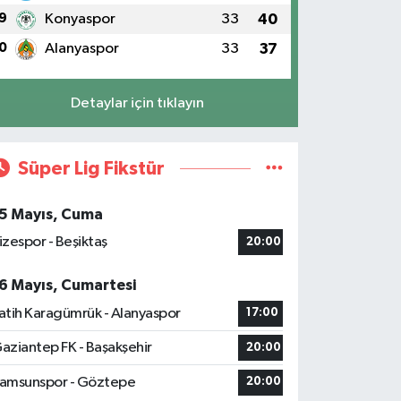
9
Konyaspor
33
40
0
Alanyaspor
33
37
Detaylar için tıklayın
Süper Lig Fikstür
5 Mayıs, Cuma
izespor - Beşiktaş
20:00
6 Mayıs, Cumartesi
atih Karagümrük - Alanyaspor
17:00
aziantep FK - Başakşehir
20:00
amsunspor - Göztepe
20:00