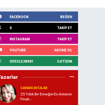
FACEBOOK
BEĞEN
X
TAKIP ET
INSTAGRAM
TAKIP ET
YOUTUBE
ABONE OL
05532238981
İLETIŞIM
Yazarlar
CANAN AVCILAR
25 Yıllık Bir Emeğin En Anlamlı
Finali...