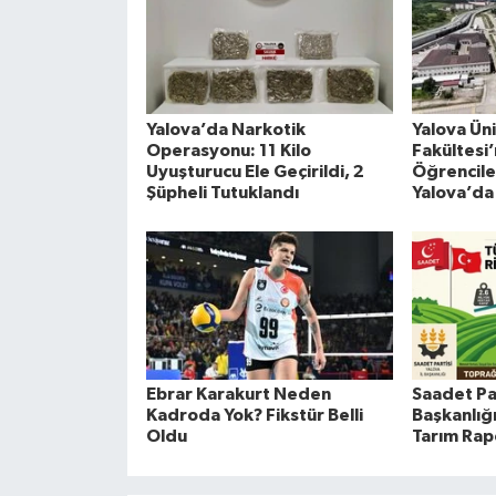
Yalova’da Narkotik
Yalova Üni
Operasyonu: 11 Kilo
Fakültesi
Uyuşturucu Ele Geçirildi, 2
Öğrencile
Şüpheli Tutuklandı
Yalova’da
Ebrar Karakurt Neden
Saadet Par
Kadroda Yok? Fikstür Belli
Başkanlığ
Oldu
Tarım Rap