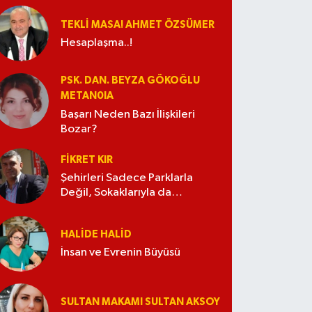
TEKLI MASA! AHMET ÖZSÜMER
Hesaplaşma..!
PSK. DAN. BEYZA GÖKOĞLU
METAN0IA
Başarı Neden Bazı İlişkileri
Bozar?
FIKRET KIR
Şehirleri Sadece Parklarla
Değil, Sokaklarıyla da
Güzelleştirelim
HALIDE HALID
İnsan ve Evrenin Büyüsü
SULTAN MAKAMI SULTAN AKSOY