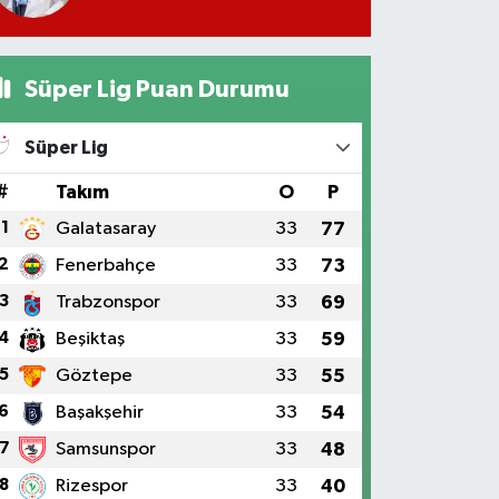
Süper Lig Puan Durumu
Süper Lig
#
Takım
O
P
1
Galatasaray
33
77
2
Fenerbahçe
33
73
3
Trabzonspor
33
69
4
Beşiktaş
33
59
5
Göztepe
33
55
6
Başakşehir
33
54
7
Samsunspor
33
48
8
Rizespor
33
40