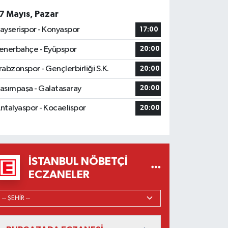
7 Mayıs, Pazar
ayserispor - Konyaspor
17:00
enerbahçe - Eyüpspor
20:00
rabzonspor - Gençlerbirliği S.K.
20:00
asımpaşa - Galatasaray
20:00
ntalyaspor - Kocaelispor
20:00
İSTANBUL NÖBETÇI
ECZANELER