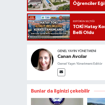
Öğrenciler Eği
EDITÖRÜN SEÇTIĞI
TOKİ Hatay Kon
Belli Oldu
GENEL YAYIN YÖNETMENI
Canan Avcılar
Genel Yayın Yönetmeni Editör
Bunlar da ilginizi çekebilir