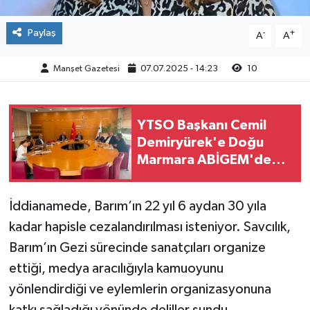
Paylaş
-
+
A
A
Manşet Gazetesi
07.07.2025 - 14:23
10
YTSO Başkanı Cemil
Demiryürek'e Doğu
Marmara ABİGEM'de
Yeni Görev
İddianamede, Barım’ın 22 yıl 6 aydan 30 yıla
kadar hapisle cezalandırılması isteniyor. Savcılık,
Barım’ın Gezi sürecinde sanatçıları organize
ettiği, medya aracılığıyla kamuoyunu
yönlendirdiği ve eylemlerin organizasyonuna
katkı sağladığı yönünde deliller sundu.