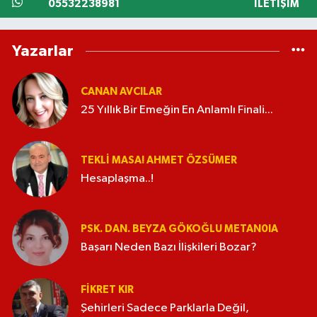
05532238981
İLETIŞIM
Yazarlar
CANAN AVCILAR
25 Yıllık Bir Emeğin En Anlamlı Finali...
TEKLI MASA! AHMET ÖZSÜMER
Hesaplaşma..!
PSK. DAN. BEYZA GÖKOĞLU METAN0IA
Başarı Neden Bazı İlişkileri Bozar?
FIKRET KIR
Şehirleri Sadece Parklarla Değil,