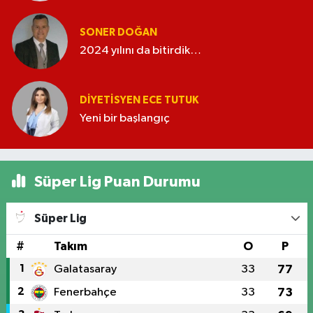
SONER DOĞAN
2024 yılını da bitirdik…
DIYETISYEN ECE TUTUK
Yeni bir başlangıç
Süper Lig Puan Durumu
Süper Lig
#
Takım
O
P
1
Galatasaray
33
77
2
Fenerbahçe
33
73