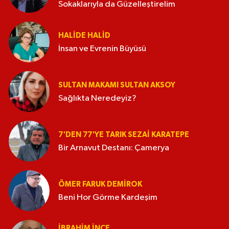
Sokaklarıyla da Güzelleştirelim
HALIDE HALID
İnsan ve Evrenin Büyüsü
SULTAN MAKAMI SULTAN AKSOY
Sağlıkta Neredeyiz?
7'DEN 77'YE TARIK SEZAI KARATEPE
Bir Arnavut Destanı: Çamerya
ÖMER FARUK DEMIROK
Beni Hor Görme Kardeşim
İBRAHIM İNCE