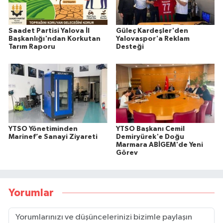
Saadet Partisi Yalova İl
Güleç Kardeşler'den
Başkanlığı'ndan Korkutan
Yalovaspor'a Reklam
Tarım Raporu
Desteği
YTSO Yönetiminden
YTSO Başkanı Cemil
Marinef’e Sanayi Ziyareti
Demiryürek'e Doğu
Marmara ABİGEM'de Yeni
Görev
Yorumlar