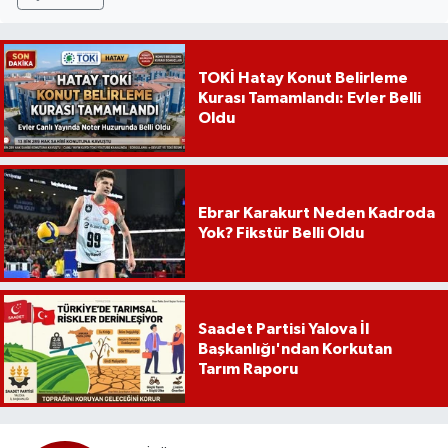
TOKİ Hatay Konut Belirleme
Kurası Tamamlandı: Evler Belli
Oldu
Ebrar Karakurt Neden Kadroda
Yok? Fikstür Belli Oldu
Saadet Partisi Yalova İl
Başkanlığı'ndan Korkutan
Tarım Raporu