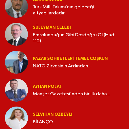
Türk Milli Takımı’nın geleceği
altyapılardadır
SÜLEYMAN ÇELEBI
Emrolunduğun Gibi Dosdoğru Ol (Hud:
112)
PAZAR SOHBETLERI TEMEL COŞKUN
NATO Zirvesinin Ardından...
AYHAN POLAT
Manşet Gazetesi'nden bir ilk daha...
SELVIHAN ÖZBEYLI
BİLANÇO