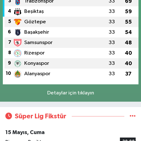
3
Trabzonspor
33
69
4
Beşiktaş
33
59
5
Göztepe
33
55
6
Başakşehir
33
54
7
Samsunspor
33
48
8
Rizespor
33
40
9
Konyaspor
33
40
10
Alanyaspor
33
37
Detaylar için tıklayın
Süper Lig Fikstür
15 Mayıs, Cuma