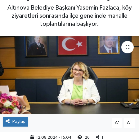
Altınova Belediye Başkanı Yasemin Fazlaca, köy
Yaşam
ziyaretleri sonrasında ilçe genelinde mahalle
toplantılarına başlıyor.
Paylaş
-
+
A
A
12.08.2024 - 15:04
26
1