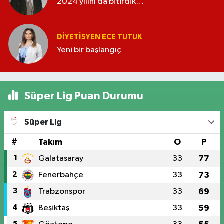
2024 yılını da bitirdik…
DIYETISYEN ECE TUTUK
Yeni bir başlangıç
Süper Lig Puan Durumu
Süper Lig
#
Takım
O
P
1
Galatasaray
33
77
2
Fenerbahçe
33
73
3
Trabzonspor
33
69
4
Beşiktaş
33
59