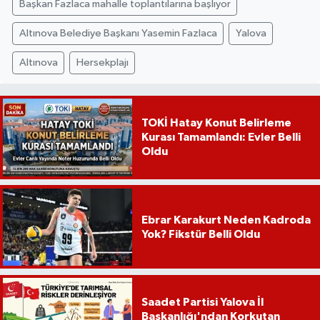
Başkan Fazlaca mahalle toplantılarına başlıyor
Altınova Belediye Başkanı Yasemin Fazlaca
Yalova
Altınova
Hersekplajı
TOKİ Hatay Konut Belirleme
Kurası Tamamlandı: Evler Belli
Oldu
Ebrar Karakurt Neden Kadroda
Yok? Fikstür Belli Oldu
Saadet Partisi Yalova İl
Başkanlığı'ndan Korkutan