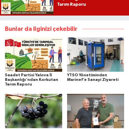
Tarım Raporu
Bunlar da ilginizi çekebilir
Saadet Partisi Yalova İl
YTSO Yönetiminden
Başkanlığı'ndan Korkutan
Marinef’e Sanayi Ziyareti
Tarım Raporu