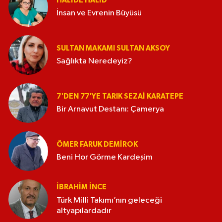
HALIDE HALID
İnsan ve Evrenin Büyüsü
SULTAN MAKAMI SULTAN AKSOY
Sağlıkta Neredeyiz?
7'DEN 77'YE TARIK SEZAI KARATEPE
Bir Arnavut Destanı: Çamerya
ÖMER FARUK DEMIROK
Beni Hor Görme Kardeşim
İBRAHIM İNCE
Türk Milli Takımı’nın geleceği
altyapılardadır