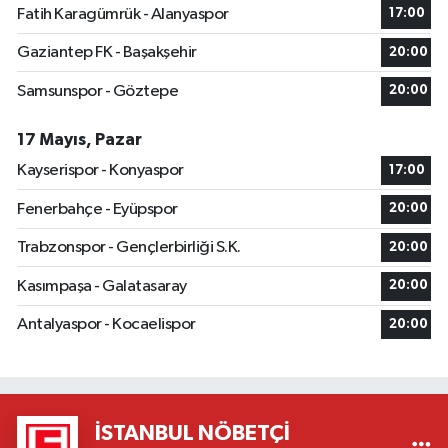
Fatih Karagümrük - Alanyaspor
17:00
Gaziantep FK - Başakşehir
20:00
Samsunspor - Göztepe
20:00
17 Mayıs, Pazar
Kayserispor - Konyaspor
17:00
Fenerbahçe - Eyüpspor
20:00
Trabzonspor - Gençlerbirliği S.K.
20:00
Kasımpaşa - Galatasaray
20:00
Antalyaspor - Kocaelispor
20:00
İSTANBUL NÖBETÇI