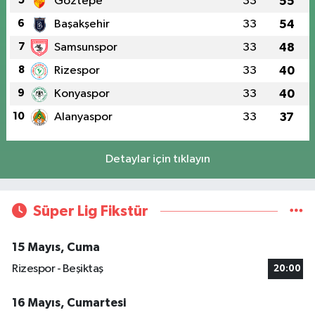
5
Göztepe
33
55
6
Başakşehir
33
54
7
Samsunspor
33
48
8
Rizespor
33
40
9
Konyaspor
33
40
10
Alanyaspor
33
37
Detaylar için tıklayın
Süper Lig Fikstür
15 Mayıs, Cuma
Rizespor - Beşiktaş
20:00
16 Mayıs, Cumartesi