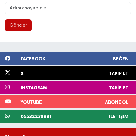
Gönder
FACEBOOK
BEĞEN
X
TAKIP ET
INSTAGRAM
TAKIP ET
YOUTUBE
ABONE OL
05532238981
İLETIŞIM