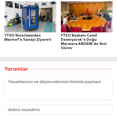
YTSO Yönetiminden
YTSO Başkanı Cemil
Marinef’e Sanayi Ziyareti
Demiryürek'e Doğu
Marmara ABİGEM'de Yeni
Görev
Yorumlar