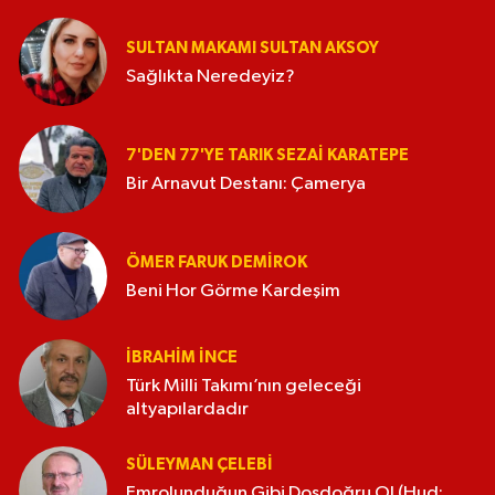
SULTAN MAKAMI SULTAN AKSOY
Sağlıkta Neredeyiz?
7'DEN 77'YE TARIK SEZAI KARATEPE
Bir Arnavut Destanı: Çamerya
ÖMER FARUK DEMIROK
Beni Hor Görme Kardeşim
İBRAHIM İNCE
Türk Milli Takımı’nın geleceği
altyapılardadır
SÜLEYMAN ÇELEBI
Emrolunduğun Gibi Dosdoğru Ol (Hud: