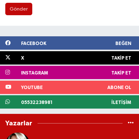
Gönder
FACEBOOK
BEĞEN
X
TAKIP ET
INSTAGRAM
TAKIP ET
YOUTUBE
ABONE OL
05532238981
İLETIŞIM
Yazarlar