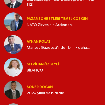
112)
PAZAR SOHBETLERI TEMEL COŞKUN
NATO Zirvesinin Ardından...
AYHAN POLAT
Manşet Gazetesi'nden bir ilk daha...
SELVIHAN ÖZBEYLI
BİLANÇO
SONER DOĞAN
2024 yılını da bitirdik…