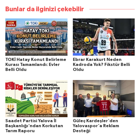
Bunlar da ilginizi çekebilir
TOKİ Hatay Konut Belirleme
Ebrar Karakurt Neden
Kurası Tamamlandı: Evler
Kadroda Yok? Fikstür Belli
Belli Oldu
Oldu
Saadet Partisi Yalova İl
Güleç Kardeşler'den
Başkanlığı'ndan Korkutan
Yalovaspor'a Reklam
Tarım Raporu
Desteği