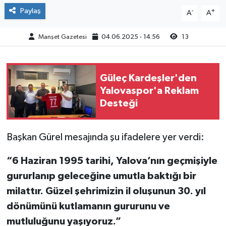
Paylaş
-
+
A
A
Manşet Gazetesi
04.06.2025 - 14:56
13
Güleç Kardeşler'den
Yalovaspor'a Reklam
Desteği
Başkan Gürel mesajında şu ifadelere yer verdi:
“6 Haziran 1995 tarihi, Yalova’nın geçmişiyle
gururlanıp geleceğine umutla baktığı bir
milattır. Güzel şehrimizin il oluşunun 30. yıl
dönümünü kutlamanın gururunu ve
mutluluğunu yaşıyoruz.”