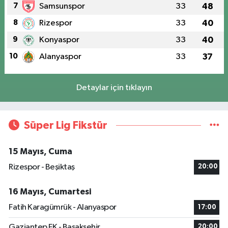
7
Samsunspor
33
48
8
Rizespor
33
40
9
Konyaspor
33
40
10
Alanyaspor
33
37
Detaylar için tıklayın
Süper Lig Fikstür
15 Mayıs, Cuma
Rizespor - Beşiktaş
20:00
16 Mayıs, Cumartesi
Fatih Karagümrük - Alanyaspor
17:00
Gaziantep FK - Başakşehir
20:00