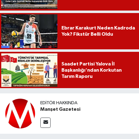
Ebrar Karakurt Neden Kadroda
Yok? Fikstür Belli Oldu
Saadet Partisi Yalova İl
Başkanlığı'ndan Korkutan
Tarım Raporu
EDITÖR HAKKINDA
Manşet Gazetesi