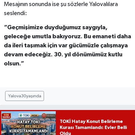
Mesajının sonunda ise şu sözlerle Yalovalılara
seslendi:
“Geçmişimize duyduğumuz saygıyla,
geleceğe umutla bakıyoruz. Bu emaneti daha
da ileri taşımak için var gücümüzle çalışmaya
devam edeceğiz. 30. yıl dönümümüz kutlu
olsun.”
Yalova30yaşında
TOKİ Hatay Konut Belirleme
Kurası Tamamlandı: Evler Belli
Oldu