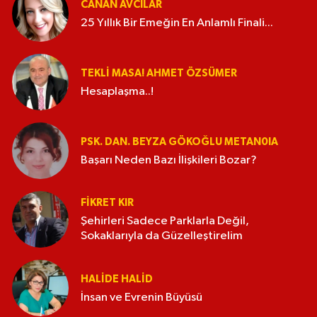
CANAN AVCILAR
25 Yıllık Bir Emeğin En Anlamlı Finali...
TEKLI MASA! AHMET ÖZSÜMER
Hesaplaşma..!
PSK. DAN. BEYZA GÖKOĞLU METAN0IA
Başarı Neden Bazı İlişkileri Bozar?
FIKRET KIR
Şehirleri Sadece Parklarla Değil,
Sokaklarıyla da Güzelleştirelim
HALIDE HALID
İnsan ve Evrenin Büyüsü