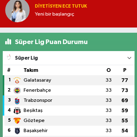
DIYETISYEN ECE TUTUK
Yeni bir başlangıç
Süper Lig Puan Durumu
Süper Lig
#
Takım
O
P
1
Galatasaray
33
77
2
Fenerbahçe
33
73
3
Trabzonspor
33
69
4
Beşiktaş
33
59
5
Göztepe
33
55
6
Başakşehir
33
54