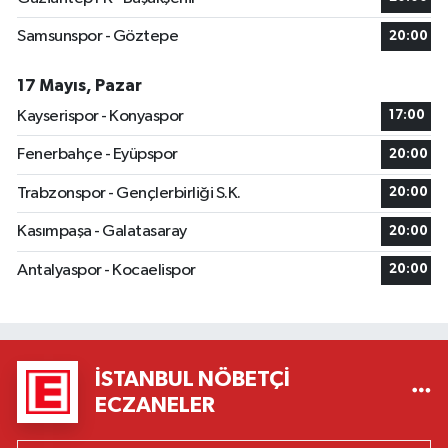
Samsunspor - Göztepe
20:00
17 Mayıs, Pazar
Kayserispor - Konyaspor
17:00
Fenerbahçe - Eyüpspor
20:00
Trabzonspor - Gençlerbirliği S.K.
20:00
Kasımpaşa - Galatasaray
20:00
Antalyaspor - Kocaelispor
20:00
İSTANBUL NÖBETÇI
ECZANELER