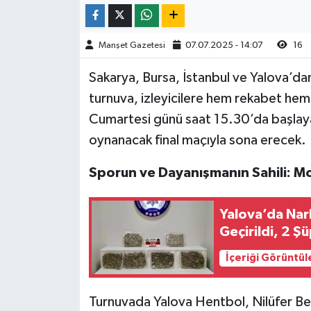
Manşet Gazetesi
07.07.2025 - 14:07
16
Sakarya, Bursa, İstanbul ve Yalova’da
turnuva, izleyicilere hem rekabet he
Cumartesi günü saat 15.30’da başla
oynanacak final maçıyla sona erecek.
Sporun ve Dayanışmanın Sahili: 
Yalova’da Nar
Geçirildi, 2 Ş
İçeriği Görüntül
Turnuvada Yalova Hentbol, Nilüfer Be