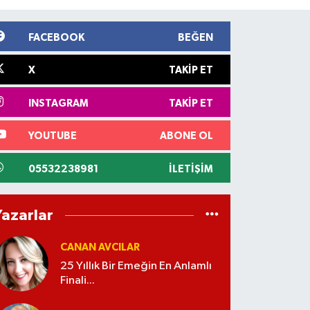
FACEBOOK
BEĞEN
X
TAKIP ET
INSTAGRAM
TAKIP ET
YOUTUBE
ABONE OL
05532238981
İLETIŞIM
Yazarlar
CANAN AVCILAR
25 Yıllık Bir Emeğin En Anlamlı
Finali...