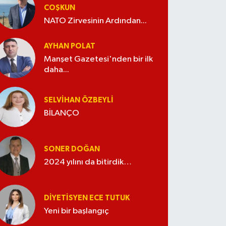
COŞKUN
NATO Zirvesinin Ardından...
AYHAN POLAT
Manşet Gazetesi'nden bir ilk
daha...
SELVIHAN ÖZBEYLI
BİLANÇO
SONER DOĞAN
2024 yılını da bitirdik…
DIYETISYEN ECE TUTUK
Yeni bir başlangıç