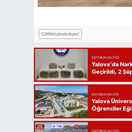
Çiftlikköybelediyesi
EDITÖRÜN SEÇTIĞI
Yalova’da Nark
Geçirildi, 2 Şü
EDITÖRÜN SEÇTIĞI
Yalova Ünivers
Öğrenciler Eği
EDITÖRÜN SEÇTIĞI