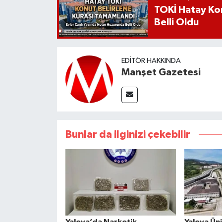
TOKİ Hatay Kon
Belli Oldu
EDITÖR HAKKINDA
Manşet Gazetesi
Bunlar da ilginizi çekebilir