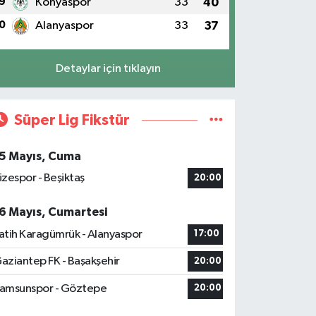
9
Konyaspor
33
40
0
Alanyaspor
33
37
Detaylar için tıklayın
Süper Lig Fikstür
5 Mayıs, Cuma
izespor - Beşiktaş
20:00
6 Mayıs, Cumartesi
atih Karagümrük - Alanyaspor
17:00
aziantep FK - Başakşehir
20:00
amsunspor - Göztepe
20:00