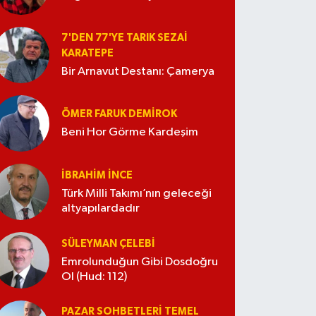
7'DEN 77'YE TARIK SEZAI
KARATEPE
Bir Arnavut Destanı: Çamerya
ÖMER FARUK DEMIROK
Beni Hor Görme Kardeşim
İBRAHIM İNCE
Türk Milli Takımı’nın geleceği
altyapılardadır
SÜLEYMAN ÇELEBI
Emrolunduğun Gibi Dosdoğru
Ol (Hud: 112)
PAZAR SOHBETLERI TEMEL