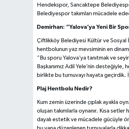
Hendekspor, Sancaktepe Belediyespo
Belediyespor takımları mücadele ede
Demirhan: “Yalova’ya Yeni Bir Spo
Çiftlikköy Belediyesi Kültür ve Sosyal 
hentbolunun yaz mevsiminin en dinamik
“Bu sporu Yalova’ya tanıtmak ve seyir
Başkanımız Adil Yele’nin desteğiyle, he
birlikte bu turnuvayı hayata geçirdik. 
Plaj Hentbolu Nedir?
Kum zemin üzerinde çıplak ayakla oyna
oluşan takımlarla oynanır. Kısa setler 
dayalı estetik ve mücadele gücüyle öne
bu yana düzenlenen turnuvalarla dikk