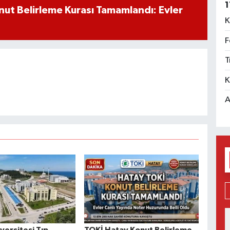
1
ut Belirleme Kurası Tamamlandı: Evler
K
F
T
K
A