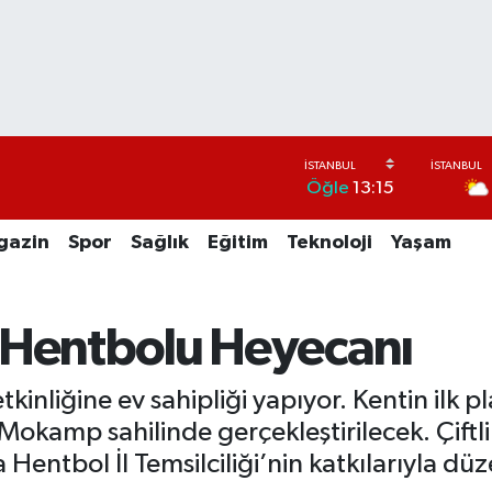
Öğle
13:15
gazin
Spor
Sağlık
Eğitim
Teknoloji
Yaşam
aj Hentbolu Heyecanı
tkinliğine ev sahipliği yapıyor. Kentin ilk 
Mokamp sahilinde gerçekleştirilecek. Çiftl
Hentbol İl Temsilciliği’nin katkılarıyla düz