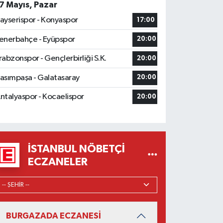
7 Mayıs, Pazar
ayserispor - Konyaspor
17:00
enerbahçe - Eyüpspor
20:00
rabzonspor - Gençlerbirliği S.K.
20:00
asımpaşa - Galatasaray
20:00
ntalyaspor - Kocaelispor
20:00
İSTANBUL NÖBETÇI
ECZANELER
BURGAZADA ECZANESİ