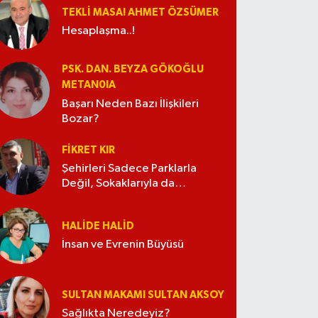
TEKLI MASA! AHMET ÖZSÜMER
Hesaplaşma..!
PSK. DAN. BEYZA GÖKOĞLU
METAN0IA
Başarı Neden Bazı İlişkileri
Bozar?
FIKRET KIR
Şehirleri Sadece Parklarla
Değil, Sokaklarıyla da
Güzelleştirelim
HALIDE HALID
İnsan ve Evrenin Büyüsü
SULTAN MAKAMI SULTAN AKSOY
Sağlıkta Neredeyiz?