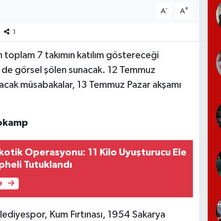
-
+
A
A
1
n toplam 7 takımın katılım göstereceği
m de görsel şölen sunacak. 12 Temmuz
yacak müsabakalar, 13 Temmuz Pazar akşamı
Mokamp
kotik Operasyonu: 11 Kilo Uyuşturucu Ele
üpheli Tutuklandı
e
lediyespor, Kum Fırtınası, 1954 Sakarya