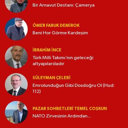
Bir Arnavut Destanı: Çamerya
ÖMER FARUK DEMIROK
Beni Hor Görme Kardeşim
İBRAHIM İNCE
Türk Milli Takımı’nın geleceği
altyapılardadır
SÜLEYMAN ÇELEBI
Emrolunduğun Gibi Dosdoğru Ol (Hud:
112)
PAZAR SOHBETLERI TEMEL COŞKUN
NATO Zirvesinin Ardından...