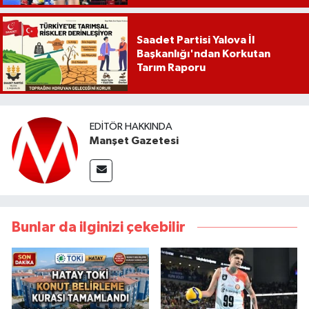
Saadet Partisi Yalova İl
Başkanlığı'ndan Korkutan
Tarım Raporu
EDITÖR HAKKINDA
Manşet Gazetesi
Bunlar da ilginizi çekebilir