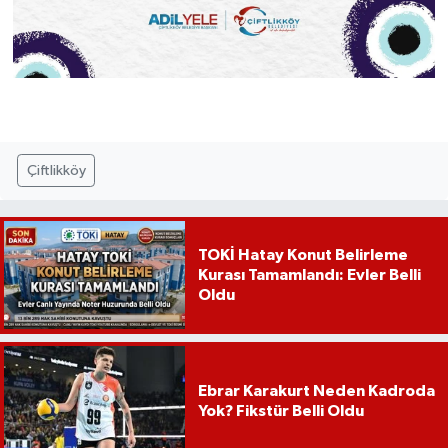
Çiftlikköy
TOKİ Hatay Konut Belirleme
Kurası Tamamlandı: Evler Belli
Oldu
Ebrar Karakurt Neden Kadroda
Yok? Fikstür Belli Oldu