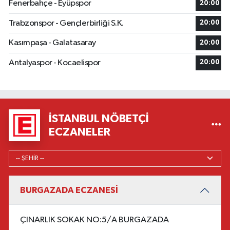
Fenerbahçe - Eyüpspor
20:00
Trabzonspor - Gençlerbirliği S.K.
20:00
Kasımpaşa - Galatasaray
20:00
Antalyaspor - Kocaelispor
20:00
İSTANBUL NÖBETÇI
ECZANELER
BURGAZADA ECZANESİ
ÇINARLIK SOKAK NO:5/A BURGAZADA