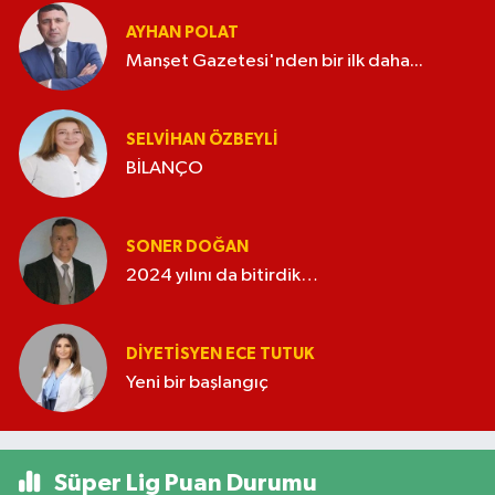
AYHAN POLAT
Manşet Gazetesi'nden bir ilk daha...
SELVIHAN ÖZBEYLI
BİLANÇO
SONER DOĞAN
2024 yılını da bitirdik…
DIYETISYEN ECE TUTUK
Yeni bir başlangıç
Süper Lig Puan Durumu