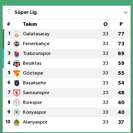
Süper Lig
#
Takım
O
P
1
Galatasaray
33
77
2
Fenerbahçe
33
73
3
Trabzonspor
33
69
4
Beşiktaş
33
59
5
Göztepe
33
55
6
Başakşehir
33
54
7
Samsunspor
33
48
8
Rizespor
33
40
9
Konyaspor
33
40
10
Alanyaspor
33
37