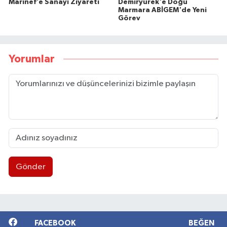
Marinef’e Sanayi Ziyareti
Demiryürek'e Doğu
Marmara ABİGEM'de Yeni
Görev
Yorumlar
Gönder
FACEBOOK
BEĞEN