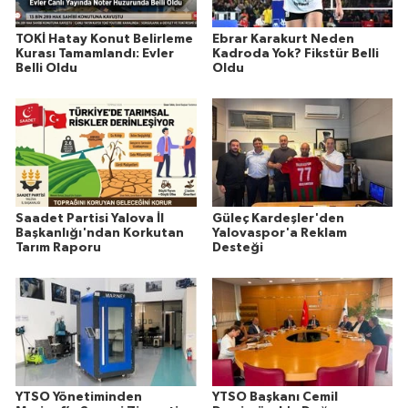
TOKİ Hatay Konut Belirleme
Ebrar Karakurt Neden
Kurası Tamamlandı: Evler
Kadroda Yok? Fikstür Belli
Belli Oldu
Oldu
Saadet Partisi Yalova İl
Güleç Kardeşler'den
Başkanlığı'ndan Korkutan
Yalovaspor'a Reklam
Tarım Raporu
Desteği
YTSO Yönetiminden
YTSO Başkanı Cemil