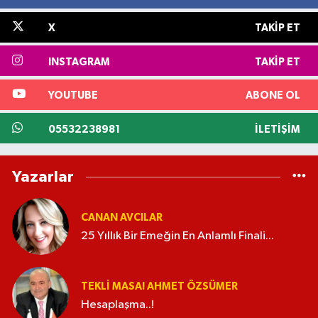
X
TAKIP ET
INSTAGRAM
TAKIP ET
YOUTUBE
ABONE OL
05532238981
İLETIŞIM
Yazarlar
CANAN AVCILAR
25 Yıllık Bir Emeğin En Anlamlı Finali...
TEKLI MASA! AHMET ÖZSÜMER
Hesaplaşma..!