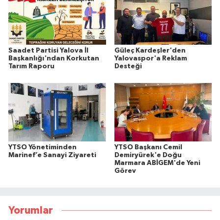
Saadet Partisi Yalova İl
Güleç Kardeşler'den
Başkanlığı'ndan Korkutan
Yalovaspor'a Reklam
Tarım Raporu
Desteği
YTSO Yönetiminden
YTSO Başkanı Cemil
Marinef’e Sanayi Ziyareti
Demiryürek'e Doğu
Marmara ABİGEM'de Yeni
Görev
Yorumlar