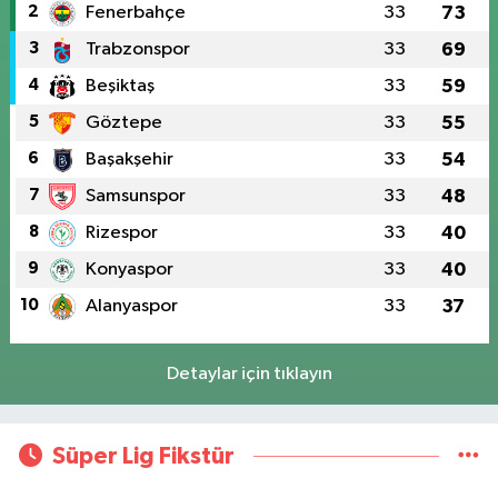
2
Fenerbahçe
33
73
3
Trabzonspor
33
69
4
Beşiktaş
33
59
5
Göztepe
33
55
6
Başakşehir
33
54
7
Samsunspor
33
48
8
Rizespor
33
40
9
Konyaspor
33
40
10
Alanyaspor
33
37
Detaylar için tıklayın
Süper Lig Fikstür