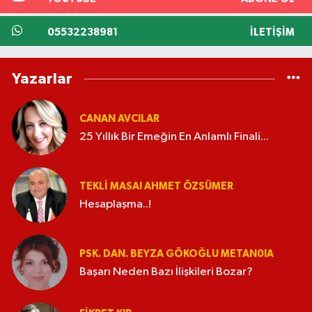
05532238981
İLETIŞIM
Yazarlar
CANAN AVCILAR
25 Yıllık Bir Emeğin En Anlamlı Finali...
TEKLI MASA! AHMET ÖZSÜMER
Hesaplaşma..!
PSK. DAN. BEYZA GÖKOĞLU METAN0IA
Başarı Neden Bazı İlişkileri Bozar?