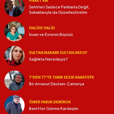
FIKRET KIR
Şehirleri Sadece Parklarla Değil,
Sokaklarıyla da Güzelleştirelim
HALIDE HALID
İnsan ve Evrenin Büyüsü
SULTAN MAKAMI SULTAN AKSOY
Sağlıkta Neredeyiz?
7'DEN 77'YE TARIK SEZAI KARATEPE
Bir Arnavut Destanı: Çamerya
ÖMER FARUK DEMIROK
Beni Hor Görme Kardeşim