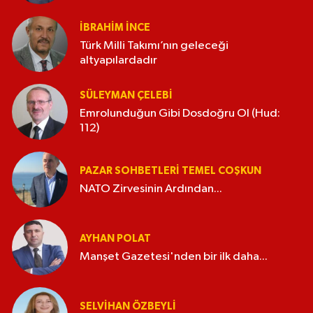
İBRAHIM İNCE
Türk Milli Takımı’nın geleceği
altyapılardadır
SÜLEYMAN ÇELEBI
Emrolunduğun Gibi Dosdoğru Ol (Hud:
112)
PAZAR SOHBETLERI TEMEL COŞKUN
NATO Zirvesinin Ardından...
AYHAN POLAT
Manşet Gazetesi'nden bir ilk daha...
SELVIHAN ÖZBEYLI