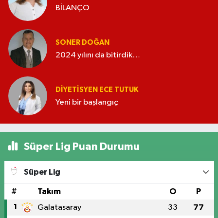
BİLANÇO
SONER DOĞAN
2024 yılını da bitirdik…
DIYETISYEN ECE TUTUK
Yeni bir başlangıç
Süper Lig Puan Durumu
Süper Lig
#
Takım
O
P
1
Galatasaray
33
77