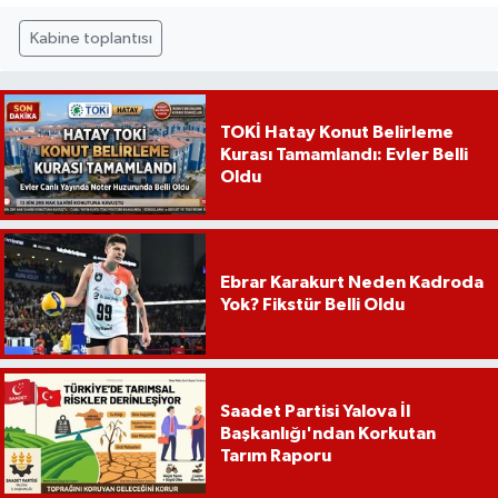
Kabine toplantısı
TOKİ Hatay Konut Belirleme
Kurası Tamamlandı: Evler Belli
Oldu
Ebrar Karakurt Neden Kadroda
Yok? Fikstür Belli Oldu
Saadet Partisi Yalova İl
Başkanlığı'ndan Korkutan
Tarım Raporu