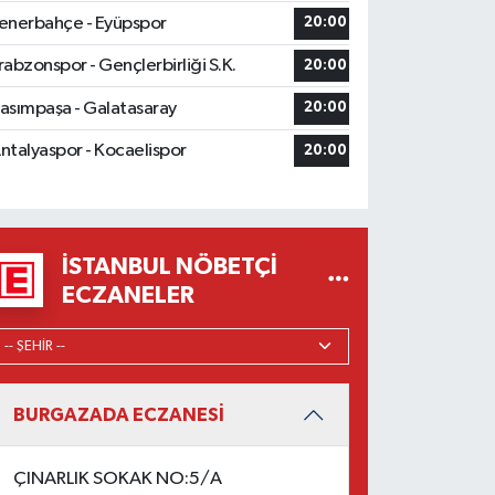
enerbahçe - Eyüpspor
20:00
rabzonspor - Gençlerbirliği S.K.
20:00
asımpaşa - Galatasaray
20:00
ntalyaspor - Kocaelispor
20:00
İSTANBUL NÖBETÇI
ECZANELER
BURGAZADA ECZANESİ
ÇINARLIK SOKAK NO:5/A