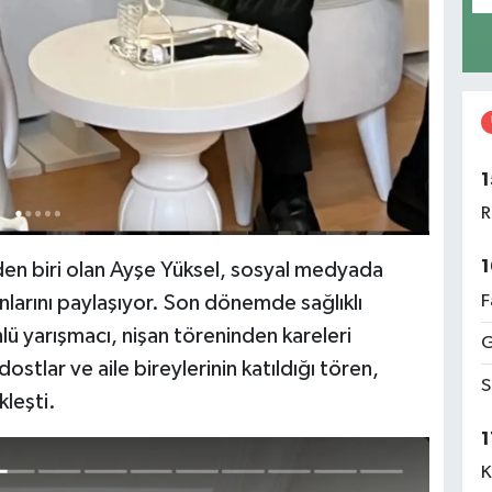
1
R
1
den biri olan Ayşe Yüksel, sosyal medyada
F
l anlarını paylaşıyor. Son dönemde sağlıklı
ü yarışmacı, nişan töreninden kareleri
G
stlar ve aile bireylerinin katıldığı tören,
S
leşti.
1
K