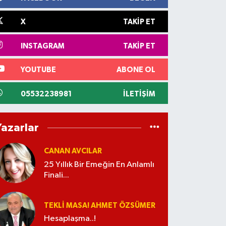
X
TAKIP ET
INSTAGRAM
TAKIP ET
YOUTUBE
ABONE OL
05532238981
İLETIŞIM
Yazarlar
CANAN AVCILAR
25 Yıllık Bir Emeğin En Anlamlı
Finali...
TEKLI MASA! AHMET ÖZSÜMER
Hesaplaşma..!