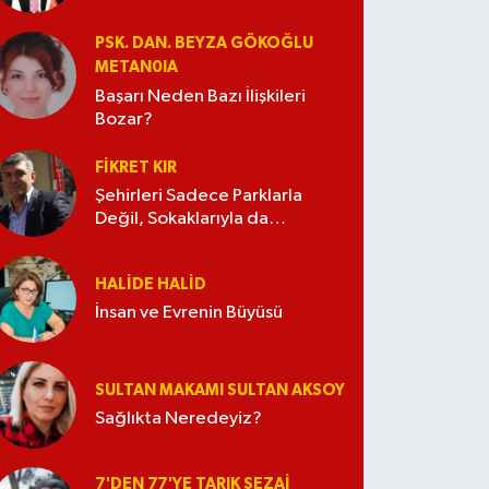
PSK. DAN. BEYZA GÖKOĞLU
METAN0IA
Başarı Neden Bazı İlişkileri
Bozar?
FIKRET KIR
Şehirleri Sadece Parklarla
Değil, Sokaklarıyla da
Güzelleştirelim
HALIDE HALID
İnsan ve Evrenin Büyüsü
SULTAN MAKAMI SULTAN AKSOY
Sağlıkta Neredeyiz?
7'DEN 77'YE TARIK SEZAI