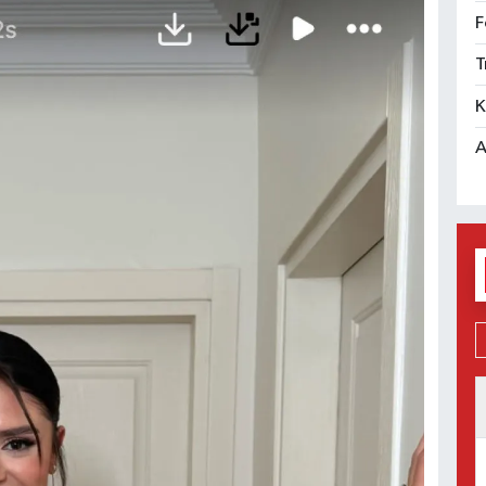
F
T
K
A