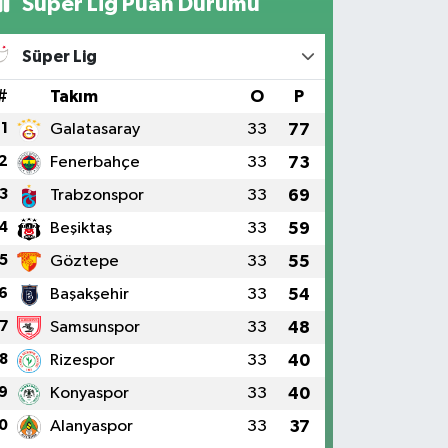
Süper Lig Puan Durumu
Süper Lig
#
Takım
O
P
1
Galatasaray
33
77
2
Fenerbahçe
33
73
3
Trabzonspor
33
69
4
Beşiktaş
33
59
5
Göztepe
33
55
6
Başakşehir
33
54
7
Samsunspor
33
48
8
Rizespor
33
40
9
Konyaspor
33
40
0
Alanyaspor
33
37