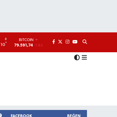
DOLAR
°
10
45,43620
0.02
EURO
53,38690
0.19
STERLİN
61,60380
0.18
G.ALTIN
6862,09000
0.19
BİST100
14.598,00
0
BITCOIN
79.591,74
-1.82
FACEBOOK
BEĞEN