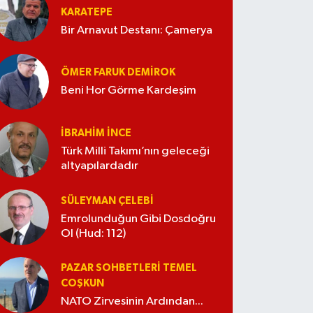
KARATEPE
Bir Arnavut Destanı: Çamerya
ÖMER FARUK DEMIROK
Beni Hor Görme Kardeşim
İBRAHIM İNCE
Türk Milli Takımı’nın geleceği
altyapılardadır
SÜLEYMAN ÇELEBI
Emrolunduğun Gibi Dosdoğru
Ol (Hud: 112)
PAZAR SOHBETLERI TEMEL
COŞKUN
NATO Zirvesinin Ardından...