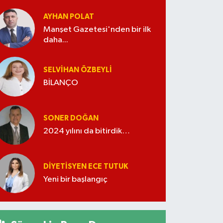
AYHAN POLAT
Manşet Gazetesi'nden bir ilk
daha...
SELVIHAN ÖZBEYLI
BİLANÇO
SONER DOĞAN
2024 yılını da bitirdik…
DIYETISYEN ECE TUTUK
Yeni bir başlangıç