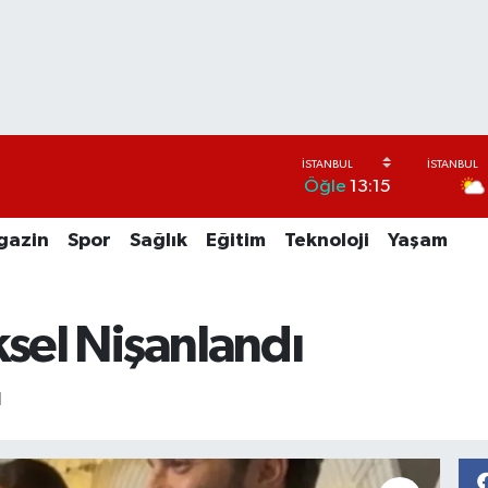
Öğle
13:15
gazin
Spor
Sağlık
Eğitim
Teknoloji
Yaşam
ksel Nişanlandı
ı