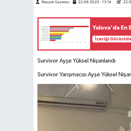
Manşet Gazetesi
22.09.2025 - 13:14
22.0
Yalova'da En B
İçeriği Görüntül
Survivor Ayşe Yüksel Nişanlandı
Survivor Yarışmacısı Ayşe Yüksel Nişa