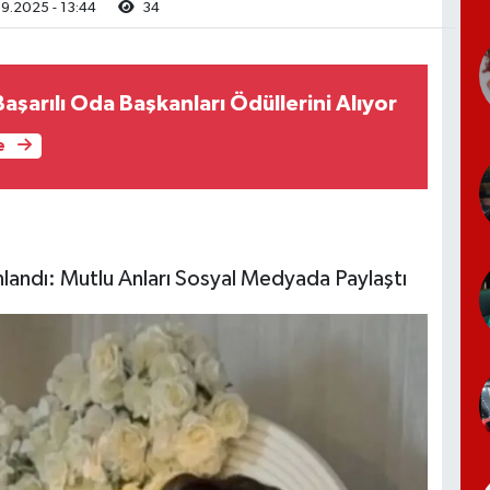
9.2025 - 13:44
34
aşarılı Oda Başkanları Ödüllerini Alıyor
e
nlandı: Mutlu Anları Sosyal Medyada Paylaştı