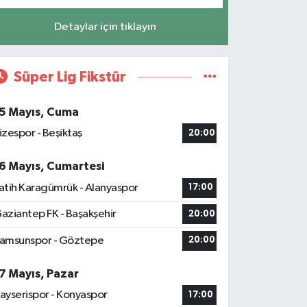
Detaylar için tıklayın
Süper Lig Fikstür
5 Mayıs, Cuma
izespor - Beşiktaş
20:00
6 Mayıs, Cumartesi
atih Karagümrük - Alanyaspor
17:00
aziantep FK - Başakşehir
20:00
amsunspor - Göztepe
20:00
7 Mayıs, Pazar
ayserispor - Konyaspor
17:00