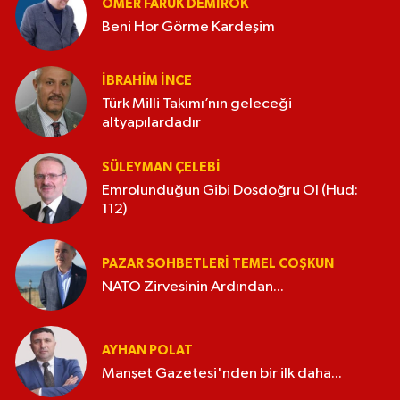
ÖMER FARUK DEMIROK
Beni Hor Görme Kardeşim
İBRAHIM İNCE
Türk Milli Takımı’nın geleceği
altyapılardadır
SÜLEYMAN ÇELEBI
Emrolunduğun Gibi Dosdoğru Ol (Hud:
112)
PAZAR SOHBETLERI TEMEL COŞKUN
NATO Zirvesinin Ardından...
AYHAN POLAT
Manşet Gazetesi'nden bir ilk daha...