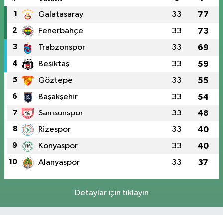
1
Galatasaray
33
77
2
Fenerbahçe
33
73
3
Trabzonspor
33
69
4
Beşiktaş
33
59
5
Göztepe
33
55
6
Başakşehir
33
54
7
Samsunspor
33
48
8
Rizespor
33
40
9
Konyaspor
33
40
10
Alanyaspor
33
37
Detaylar için tıklayın