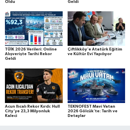
Oldu
Geldi
TÜİK 2026 Verileri: Online
Çiftlikköy'e Atatürk Eğitim
Alışverişte Tarihi Rekor
ve Kültür Evi Yapılıyor
Geldi
Acun Ilıcalı Rekor Kırdı: Hull
TEKNOFEST Mavi Vatan
City'ye 23,3 Milyonluk
2026 Gölcük'te: Tarih ve
Kaleci
Detaylar