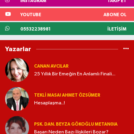
INSTAGRAM
TAKIP ET
YOUTUBE
ABONE OL
05532238981
İLETIŞIM
Yazarlar
CANAN AVCILAR
25 Yıllık Bir Emeğin En Anlamlı Finali...
TEKLI MASA! AHMET ÖZSÜMER
Hesaplaşma..!
PSK. DAN. BEYZA GÖKOĞLU METAN0IA
Başarı Neden Bazı İlişkileri Bozar?