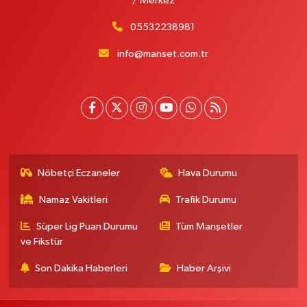
/ Merkez
05532238981
info@manset.com.tr
Nöbetçi Eczaneler
Hava Durumu
Namaz Vakitleri
Trafik Durumu
Süper Lig Puan Durumu
Tüm Manşetler
ve Fikstür
Son Dakika Haberleri
Haber Arşivi