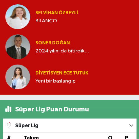
SELVIHAN ÖZBEYLI
BİLANÇO
SONER DOĞAN
2024 yılını da bitirdik…
DIYETISYEN ECE TUTUK
Yeni bir başlangıç
Süper Lig Puan Durumu
Süper Lig
#
Takım
O
P