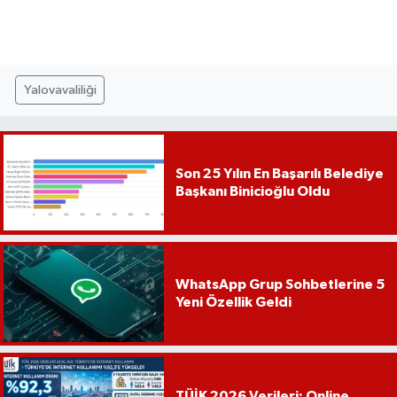
Yalovavaliliği
Son 25 Yılın En Başarılı Belediye
Başkanı Binicioğlu Oldu
WhatsApp Grup Sohbetlerine 5
Yeni Özellik Geldi
TÜİK 2026 Verileri: Online