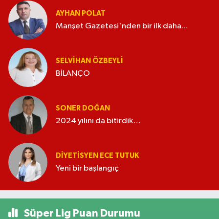
AYHAN POLAT
Manşet Gazetesi'nden bir ilk daha...
SELVIHAN ÖZBEYLI
BİLANÇO
SONER DOĞAN
2024 yılını da bitirdik…
DIYETISYEN ECE TUTUK
Yeni bir başlangıç
Süper Lig Puan Durumu