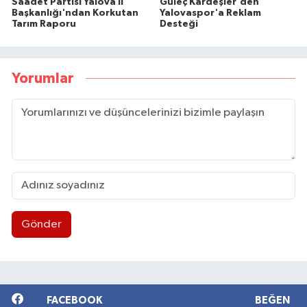
Saadet Partisi Yalova İl
Güleç Kardeşler'den
Başkanlığı'ndan Korkutan
Yalovaspor'a Reklam
Tarım Raporu
Desteği
Yorumlar
Gönder
FACEBOOK
BEĞEN