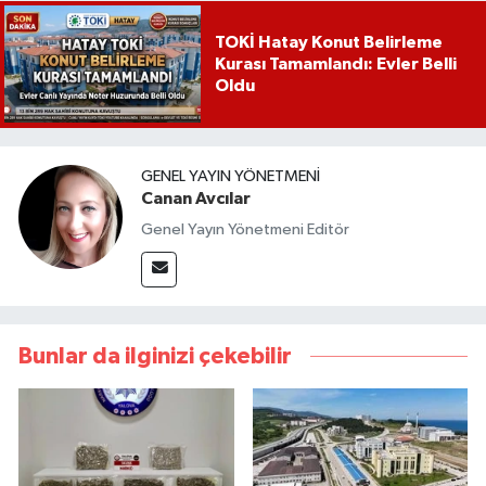
TOKİ Hatay Konut Belirleme
Kurası Tamamlandı: Evler Belli
Oldu
GENEL YAYIN YÖNETMENI
Canan Avcılar
Genel Yayın Yönetmeni Editör
Bunlar da ilginizi çekebilir