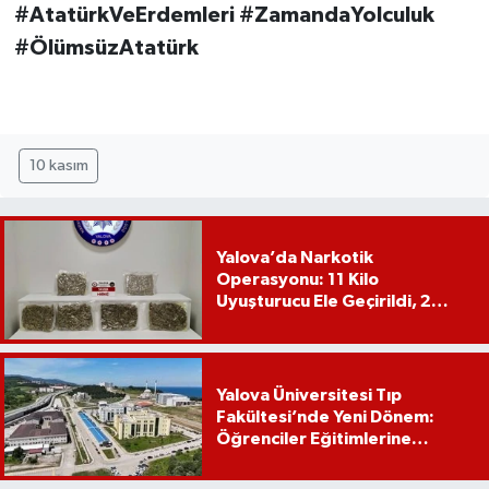
#AtatürkVeErdemleri #ZamandaYolculuk
#ÖlümsüzAtatürk
10 kasım
Yalova’da Narkotik
Operasyonu: 11 Kilo
Uyuşturucu Ele Geçirildi, 2
Şüpheli Tutuklandı
Yalova Üniversitesi Tıp
Fakültesi’nde Yeni Dönem:
Öğrenciler Eğitimlerine
Yalova’da Başlayacak