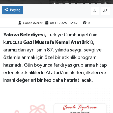
Paylaş
-
+
A
A
Canan Avcılar
06.11.2025 - 12:47
5
Yalova Belediyesi,
Türkiye Cumhuriyeti’nin
kurucusu
Gazi Mustafa Kemal Atatürk
’ü,
aramızdan ayrılışının 87. yılında saygı, sevgi ve
özlemle anmak için özel bir etkinlik programı
hazırladı. Gün boyunca farklı yaş gruplarına hitap
edecek etkinliklerle Atatürk’ün fikirleri, ilkeleri ve
insani değerleri bir kez daha hatırlatılacak.