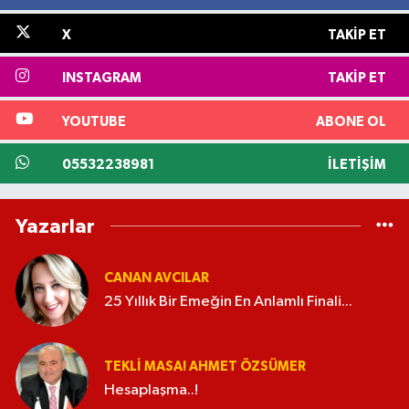
X
TAKIP ET
INSTAGRAM
TAKIP ET
YOUTUBE
ABONE OL
05532238981
İLETIŞIM
Yazarlar
CANAN AVCILAR
25 Yıllık Bir Emeğin En Anlamlı Finali...
TEKLI MASA! AHMET ÖZSÜMER
Hesaplaşma..!