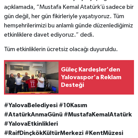
açıklamada, “Mustafa Kemal Atatürk’ü sadece bir
gün değil, her gün fikirleriyle yaşatıyoruz. Tüm
hemşehrilerimizi bu anlamlı günde düzenlediğimiz
etkinliklere davet ediyoruz.” dedi.
Tüm etkinliklerin ücretsiz olacağı duyuruldu.
Güleç Kardeşler'den
Yalovaspor'a Reklam
Desteği
#YalovaBelediyesi #10Kasım
#AtatürkAnmaGünü #MustafaKemalAtatürk
#YalovaEtkinlikleri
#RaifDinçkökKültürMerkezi #KentMüzesi