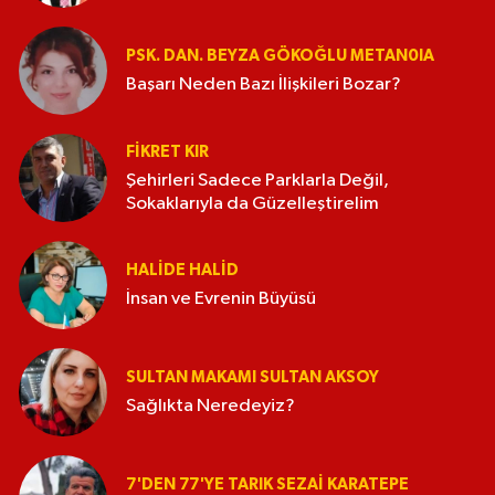
PSK. DAN. BEYZA GÖKOĞLU METAN0IA
Başarı Neden Bazı İlişkileri Bozar?
FIKRET KIR
Şehirleri Sadece Parklarla Değil,
Sokaklarıyla da Güzelleştirelim
HALIDE HALID
İnsan ve Evrenin Büyüsü
SULTAN MAKAMI SULTAN AKSOY
Sağlıkta Neredeyiz?
7'DEN 77'YE TARIK SEZAI KARATEPE