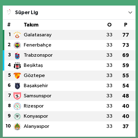
Süper Lig
#
Takım
O
P
1
Galatasaray
33
77
2
Fenerbahçe
33
73
3
Trabzonspor
33
69
4
Beşiktaş
33
59
5
Göztepe
33
55
6
Başakşehir
33
54
7
Samsunspor
33
48
8
Rizespor
33
40
9
Konyaspor
33
40
10
Alanyaspor
33
37