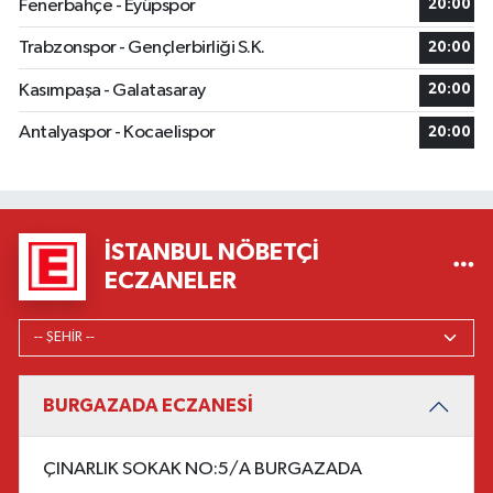
Fenerbahçe - Eyüpspor
20:00
Trabzonspor - Gençlerbirliği S.K.
20:00
Kasımpaşa - Galatasaray
20:00
Antalyaspor - Kocaelispor
20:00
İSTANBUL NÖBETÇI
ECZANELER
BURGAZADA ECZANESİ
ÇINARLIK SOKAK NO:5/A BURGAZADA