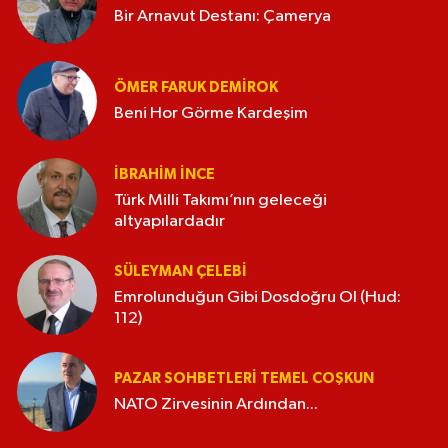
Bir Arnavut Destanı: Çamerya
ÖMER FARUK DEMIROK
Beni Hor Görme Kardeşim
İBRAHIM İNCE
Türk Milli Takımı’nın geleceği
altyapılardadır
SÜLEYMAN ÇELEBI
Emrolunduğun Gibi Dosdoğru Ol (Hud:
112)
PAZAR SOHBETLERI TEMEL COŞKUN
NATO Zirvesinin Ardından...