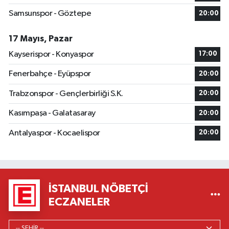
Samsunspor - Göztepe
20:00
17 Mayıs, Pazar
Kayserispor - Konyaspor
17:00
Fenerbahçe - Eyüpspor
20:00
Trabzonspor - Gençlerbirliği S.K.
20:00
Kasımpaşa - Galatasaray
20:00
Antalyaspor - Kocaelispor
20:00
İSTANBUL NÖBETÇI
ECZANELER