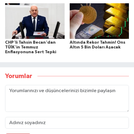
CHP'li Tahsin Becan'dan
Altında Rekor Tahmin! Ons
TÜİK'in Temmuz
Altın 5 Bin Doları Aşacak
Enflasyonuna Sert Tepki
Yorumlar