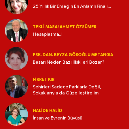
25 Yıllık Bir Emeğin En Anlamlı Finali...
TEKLI MASA! AHMET ÖZSÜMER
Hesaplaşma..!
PSK. DAN. BEYZA GÖKOĞLU METAN0IA
Başarı Neden Bazı İlişkileri Bozar?
FIKRET KIR
Şehirleri Sadece Parklarla Değil,
Sokaklarıyla da Güzelleştirelim
HALIDE HALID
İnsan ve Evrenin Büyüsü