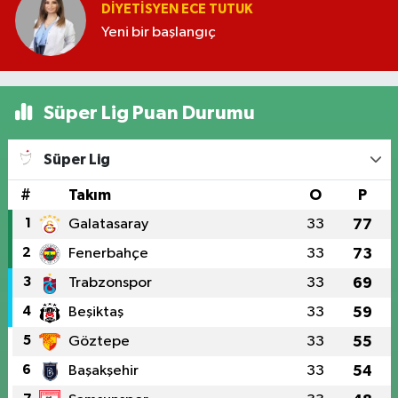
DIYETISYEN ECE TUTUK
Yeni bir başlangıç
Süper Lig Puan Durumu
Süper Lig
#
Takım
O
P
1
Galatasaray
33
77
2
Fenerbahçe
33
73
3
Trabzonspor
33
69
4
Beşiktaş
33
59
5
Göztepe
33
55
6
Başakşehir
33
54