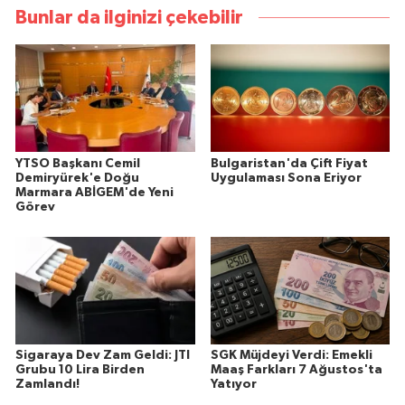
Bunlar da ilginizi çekebilir
YTSO Başkanı Cemil
Bulgaristan'da Çift Fiyat
Demiryürek'e Doğu
Uygulaması Sona Eriyor
Marmara ABİGEM'de Yeni
Görev
Sigaraya Dev Zam Geldi: JTI
SGK Müjdeyi Verdi: Emekli
Grubu 10 Lira Birden
Maaş Farkları 7 Ağustos'ta
Zamlandı!
Yatıyor