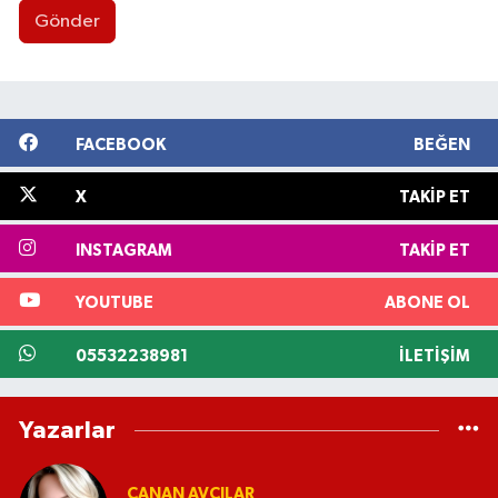
Gönder
FACEBOOK
BEĞEN
X
TAKIP ET
INSTAGRAM
TAKIP ET
YOUTUBE
ABONE OL
05532238981
İLETIŞIM
Yazarlar
CANAN AVCILAR