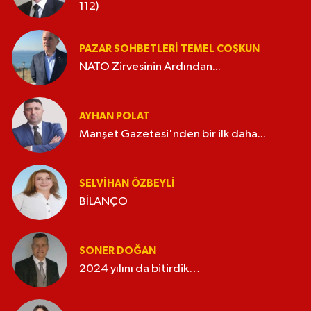
112)
PAZAR SOHBETLERI TEMEL COŞKUN
NATO Zirvesinin Ardından...
AYHAN POLAT
Manşet Gazetesi'nden bir ilk daha...
SELVIHAN ÖZBEYLI
BİLANÇO
SONER DOĞAN
2024 yılını da bitirdik…