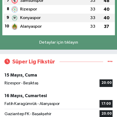
7
Samsunspor
33
48
8
Rizespor
33
40
9
Konyaspor
33
40
10
Alanyaspor
33
37
Detaylar için tıklayın
Süper Lig Fikstür
15 Mayıs, Cuma
Rizespor - Beşiktaş
20:00
16 Mayıs, Cumartesi
Fatih Karagümrük - Alanyaspor
17:00
Gaziantep FK - Başakşehir
20:00