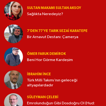
SULTAN MAKAMI SULTAN AKSOY
Sağlıkta Neredeyiz?
7'DEN 77'YE TARIK SEZAI KARATEPE
Bir Arnavut Destanı: Çamerya
ÖMER FARUK DEMIROK
Beni Hor Görme Kardeşim
İBRAHIM İNCE
Türk Milli Takımı’nın geleceği
altyapılardadır
SÜLEYMAN ÇELEBI
Emrolunduğun Gibi Dosdoğru Ol (Hud: