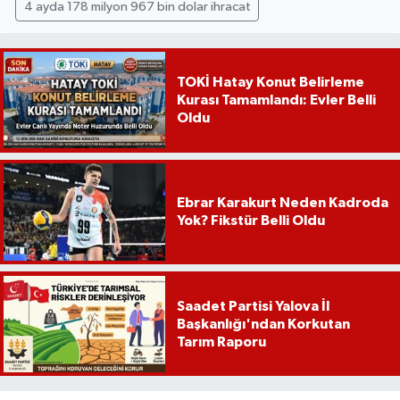
4 ayda 178 milyon 967 bin dolar ihracat
TOKİ Hatay Konut Belirleme
Kurası Tamamlandı: Evler Belli
Oldu
Ebrar Karakurt Neden Kadroda
Yok? Fikstür Belli Oldu
Saadet Partisi Yalova İl
Başkanlığı'ndan Korkutan
Tarım Raporu